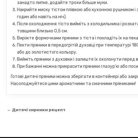
занадто липке, додайте трохи більше муки.
Накрийте миску тістом плівкою або кухонною рушником і з
годин або навіть на ніч).
Після охолодження тісто вийміть з холодильника і розкат
товщини близько 0,5 см.
Виріжте формочками пряники з тіста і покладіть їх на пе
Пекти пряники в передогрітій духовці при температурі 18
або до золотистого кольору.
Вийміть пряники з духовки і залиште їх охолонути перед 
При бажанні можна прикрасити пряники глазур’ю або пос
Готові дитячі пряники можна зберігати в контейнері або закри
Насолоджуйтеся цими ароматними та смачними пряниками!
Навігація
← Дитячі сирники рецепт
записів