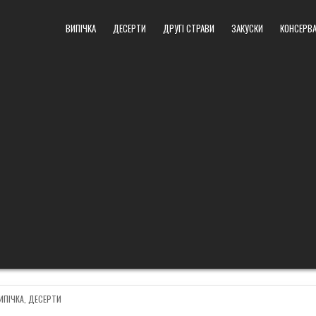
ВИПІЧКА
ДЕСЕРТИ
ДРУГІ СТРАВИ
ЗАКУСКИ
КОНСЕРВА
OSTED
ИПІЧКА
,
ДЕСЕРТИ