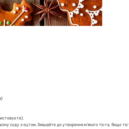
м)
ристовуєте).
асіну соду з оцтом. Змішайте до утворення м’якого тіста. Якщо ті