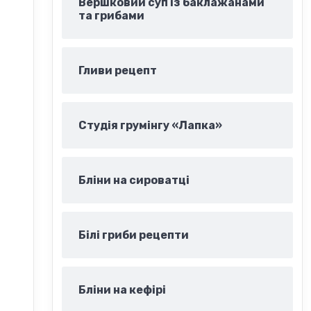
Вершковий суп із баклажанами
та грибами
Гливи рецепт
Студія грумінгу «Лапка»
Бліни на сироватці
Білі гриби рецепти
Бліни на кефірі