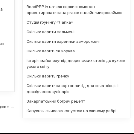
RoadPPP.in.ua: как сервис помогает
ка
ориентироваться на рынке онлайн-микрозаймов
Студія грумінгу «Лапка»
Скільки варити пельмені
Скільки варити вареники заморожені
лин
Скільки вариться морква
Історія майонезу: від дворянських столів до кухонь
усього світу
Скільки варить гречку
Скільки вариться картопля: гід для початківців і
досвідчених кулінарів
Закарпатський бограч рецепт
ецепт →
Капусняк с кислою капустою на свиному ребрі