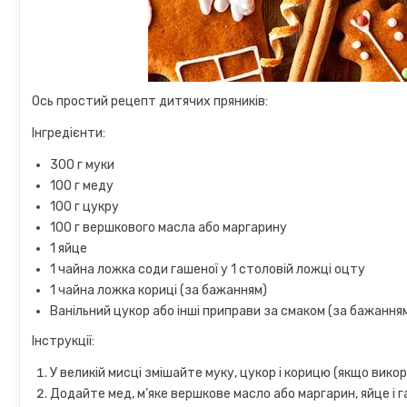
Ось простий рецепт дитячих пряників:
Інгредієнти:
300 г муки
100 г меду
100 г цукру
100 г вершкового масла або маргарину
1 яйце
1 чайна ложка соди гашеної у 1 столовій ложці оцту
1 чайна ложка кориці (за бажанням)
Ванільний цукор або інші приправи за смаком (за бажання
Інструкції:
У великій мисці змішайте муку, цукор і корицю (якщо вико
Додайте мед, м’яке вершкове масло або маргарин, яйце і г