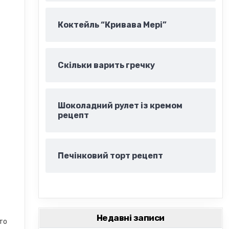
Коктейль “Кривава Мері”
Скільки варить гречку
Шоколадний рулет із кремом
рецепт
Печінковий торт рецепт
Недавні записи
сто