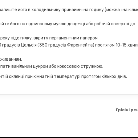
алиште його в холодильнику принаймні на годину (можна і на кіль
айте його на підсипаному мукою дощечці або робочій поверхні до
карску підстилку, вкриту пергаментним папером.
0 градусів Цельсія (350 градусів Фаренгейта) протягом 10-15 хви
вживанням.
ипати ванільним цукром або кокосовою стружкою.
тій склянці при кімнатній температурі протягом кількох днів.
Грісіні р