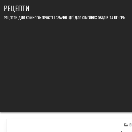
Skip
РЕЦЕПТИ
to
content
РЕЦЕПТИ ДЛЯ КОЖНОГО: ПРОСТІ І СМАЧНІ ІДЕЇ ДЛЯ СІМЕЙНИХ ОБІДІВ ТА ВЕЧЕРЬ
P
В
IN