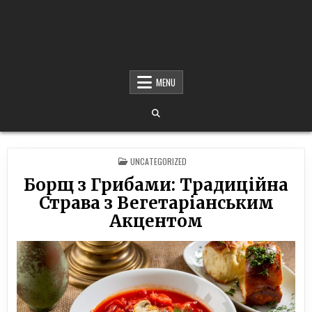
MENU
POSTED
UNCATEGORIZED
IN
Борщ з Грибами: Традиційна
Страва з Вегетаріанським
Акцентом