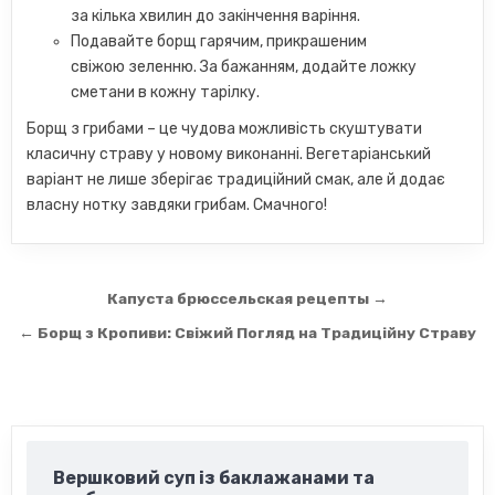
за кілька хвилин до закінчення варіння.
Подавайте борщ гарячим, прикрашеним
свіжою зеленню. За бажанням, додайте ложку
сметани в кожну тарілку.
Борщ з грибами – це чудова можливість скуштувати
класичну страву у новому виконанні. Вегетаріанський
варіант не лише зберігає традиційний смак, але й додає
власну нотку завдяки грибам. Смачного!
Навігація
Капуста брюссельская рецепты →
записів
← Борщ з Кропиви: Свіжий Погляд на Традиційну Страву
Вершковий суп із баклажанами та