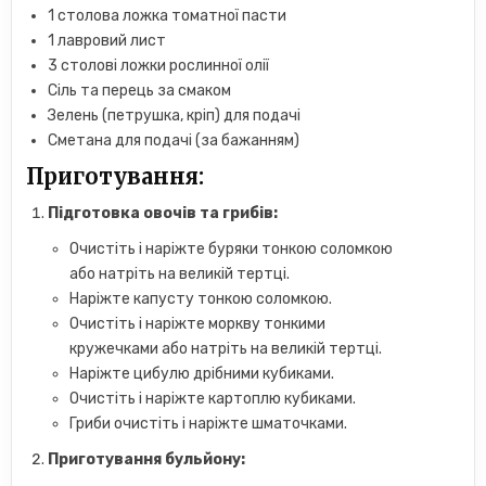
1 столова ложка томатної пасти
1 лавровий лист
3 столові ложки рослинної олії
Сіль та перець за смаком
Зелень (петрушка, кріп) для подачі
Сметана для подачі (за бажанням)
Приготування:
Підготовка овочів та грибів:
Очистіть і наріжте буряки тонкою соломкою
або натріть на великій тертці.
Наріжте капусту тонкою соломкою.
Очистіть і наріжте моркву тонкими
кружечками або натріть на великій тертці.
Наріжте цибулю дрібними кубиками.
Очистіть і наріжте картоплю кубиками.
Гриби очистіть і наріжте шматочками.
Приготування бульйону: