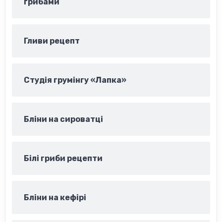
грибами
Гливи рецепт
Студія грумінгу «Лапка»
Бліни на сироватці
Білі гриби рецепти
Бліни на кефірі