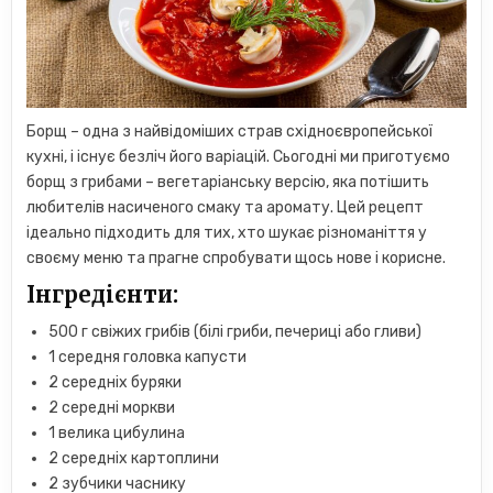
Борщ – одна з найвідоміших страв східноєвропейської
кухні, і існує безліч його варіацій. Сьогодні ми приготуємо
борщ з грибами – вегетаріанську версію, яка потішить
любителів насиченого смаку та аромату. Цей рецепт
ідеально підходить для тих, хто шукає різноманіття у
своєму меню та прагне спробувати щось нове і корисне.
Інгредієнти:
500 г свіжих грибів (білі гриби, печериці або гливи)
1 середня головка капусти
2 середніх буряки
2 середні моркви
1 велика цибулина
2 середніх картоплини
2 зубчики часнику