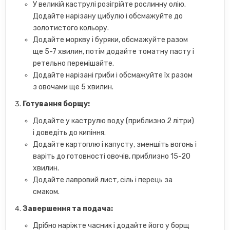
У великій каструлі розігрійте рослинну олію.
Додайте нарізану цибулю і обсмажуйте до
золотистого кольору.
Додайте моркву і буряки, обсмажуйте разом
ще 5-7 хвилин, потім додайте томатну пасту і
ретельно перемішайте.
Додайте нарізані гриби і обсмажуйте їх разом
з овочами ще 5 хвилин.
Готування борщу:
Додайте у каструлю воду (приблизно 2 літри)
і доведіть до кипіння.
Додайте картоплю і капусту, зменшіть вогонь і
варіть до готовності овочів, приблизно 15-20
хвилин.
Додайте лавровий лист, сіль і перець за
смаком.
Завершення та подача:
Дрібно наріжте часник і додайте його у борщ