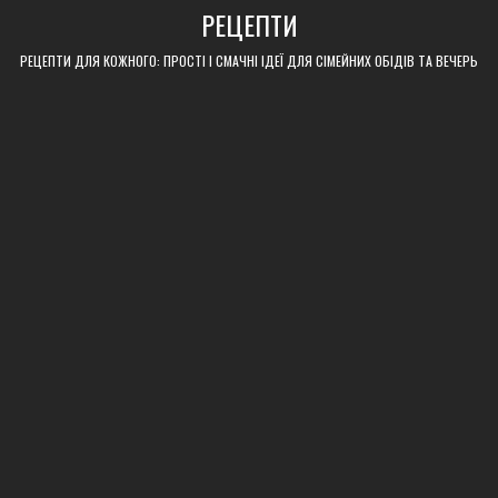
Skip
РЕЦЕПТИ
to
content
РЕЦЕПТИ ДЛЯ КОЖНОГО: ПРОСТІ І СМАЧНІ ІДЕЇ ДЛЯ СІМЕЙНИХ ОБІДІВ ТА ВЕЧЕРЬ