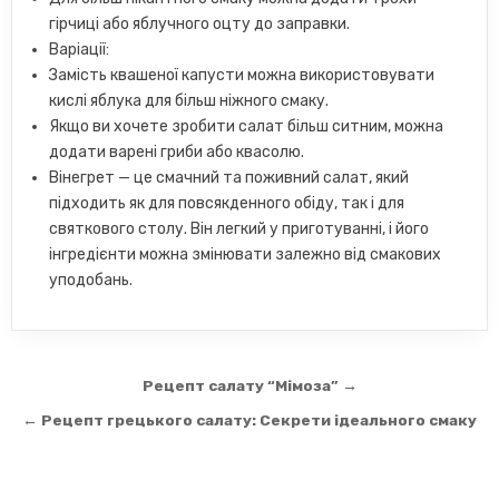
гірчиці або яблучного оцту до заправки.
Варіації:
Замість квашеної капусти можна використовувати
кислі яблука для більш ніжного смаку.
Якщо ви хочете зробити салат більш ситним, можна
додати варені гриби або квасолю.
Вінегрет — це смачний та поживний салат, який
підходить як для повсякденного обіду, так і для
святкового столу. Він легкий у приготуванні, і його
інгредієнти можна змінювати залежно від смакових
уподобань.
Навігація
Рецепт салату “Мімоза” →
записів
← Рецепт грецького салату: Секрети ідеального смаку