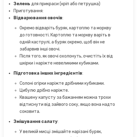
Зелень
для прикраси (кріп або петрушка)
Приготування:
Відварювання овочів
:
Окремо відваріть буряк, картоплю та моркву
до готовності. Картоплю та моркву варіть в
одній каструлі, а буряк окремо, щоб він не
забарвив інші овочі.
Після того, як овочі охолонуть, очистіть їх від
шкірки і наріжте невеликими кубиками.
Підготовка інших інгредієнтів
:
Солоні огірки наріжте дрібними кубиками.
Цибулю дрібно наріжте.
Квашену капусту за бажанням можна трохи
відтиснути від зайвого соку, якщо вона надто
соковита.
Змішування салату
:
У великій мисці змішайте нарізані буряк,