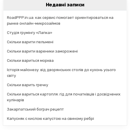
Недавні записи
RoadPPP.in.ua: как сервис помогает ориентироваться на
рынке онлайн-микрозаймов
Студія грумінгу «Лапка»
Скільки варити пельмені
Скільки варити вареники заморожені
Скільки вариться морква
Історія майонезу: від дворянських столів до кухонь усього
світу
Скільки варить гречку
Скільки вариться картопля: гід для початківців і досвідчених
кулінарів
Закарпатський бограч рецепт
Капусняк с кислою капустою на свиному ребрі