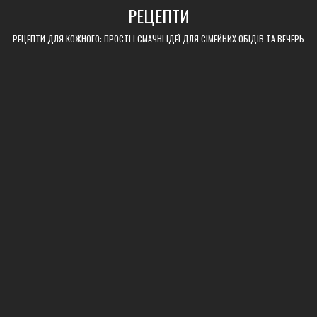
Skip
РЕЦЕПТИ
to
content
РЕЦЕПТИ ДЛЯ КОЖНОГО: ПРОСТІ І СМАЧНІ ІДЕЇ ДЛЯ СІМЕЙНИХ ОБІДІВ ТА ВЕЧЕРЬ