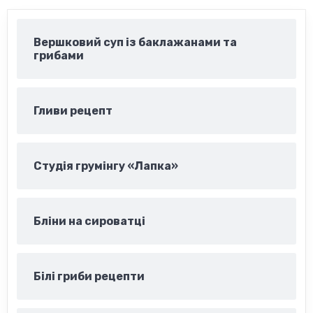
Вершковий суп із баклажанами та
грибами
Гливи рецепт
Студія грумінгу «Лапка»
Бліни на сироватці
Білі гриби рецепти