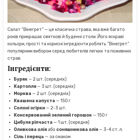
Салат “Вінегрет” — це класична страва, яка вже багато
років прикрашає святкові й буденні столи. Його яскраві
кольори, прості та корисні інгредієнти роблять “Вінегрет”
популярним вибором серед любителів легких та поживних
страв.
Інгредієнти:
Буряк
— 2 шт. (середніх)
Картопля
— 3 шт. (середніх)
Морква
— 2 шт. (середніх)
Квашена капуста
— 150 г
Солоні огірки
— 2-3 шт.
Консервований зелений горошок
— 150 г
Цибуля ріпчаста
— 1 шт. (середня)
Оливкова олія
або
соняшникова олія
— 3-4 ст. л.
Сіль і перець
— за смаком