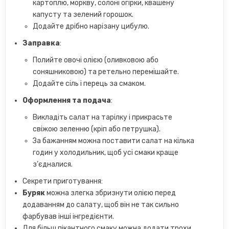
картоплю, моркву, солоні огірки, квашену
капусту та зелений горошок.
Додайте дрібно нарізану цибулю.
Заправка
:
Полийте овочі олією (оливковою або
соняшниковою) та ретельно перемішайте.
Додайте сіль і перець за смаком.
Оформлення та подача
:
Викладіть салат на тарілку і прикрасьте
свіжою зеленню (кріп або петрушка).
За бажанням можна поставити салат на кілька
годин у холодильник, щоб усі смаки краще
з’єдналися.
Секрети приготування:
Буряк
можна злегка збризнути олією перед
додаванням до салату, щоб він не так сильно
фарбував інші інгредієнти.
Для більш пікантного смаку можна додати трохи