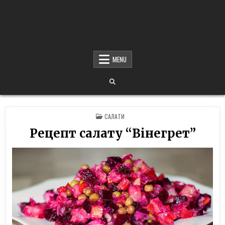
MENU
POSTED
САЛАТИ
IN
Рецепт салату “Вінегрет”