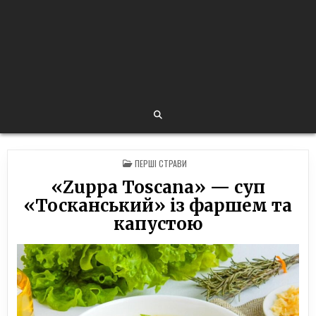
POSTED
ПЕРШІ СТРАВИ
IN
«Zuppa Toscana» — суп
«Тосканський» із фаршем та
капустою