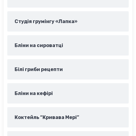
Студія грумінгу «Лапка»
Бліни на сироватці
Білі гриби рецепти
Бліни на кефірі
Коктейль “Кривава Мері”