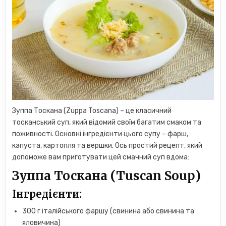
Зуппа Тоскана (Zuppa Toscana) – це класичний
тосканський суп, який відомий своїм багатим смаком та
поживності. Основні інгредієнти цього супу – фарш,
капуста, картопля та вершки. Ось простий рецепт, який
допоможе вам приготувати цей смачний суп вдома:
Зуппа Тоскана (Tuscan Soup)
Інгредієнти:
300 г італійського фаршу (свинина або свинина та
яловичина)