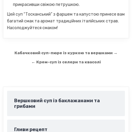
прикрасивши свіжою петрушкою.
Цей суп “Тосканський” з фаршем та капустою принесе вам
багатий смак та аромат традиційних італійських страв.
Насолоджуйтеся смаком!
Навігація
Кабачковий суп-пюре із куркою та вершками →
записів
← Крем-суп із селери та квасолі
Вершковий суп із баклажанами та
грибами
Гливи рецепт