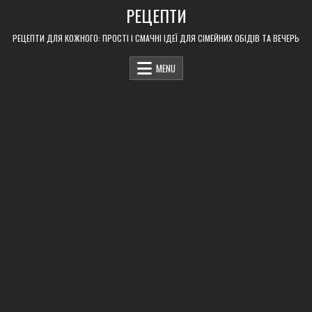
Skip
РЕЦЕПТИ
to
content
РЕЦЕПТИ ДЛЯ КОЖНОГО: ПРОСТІ І СМАЧНІ ІДЕЇ ДЛЯ СІМЕЙНИХ ОБІДІВ ТА ВЕЧЕРЬ
MENU