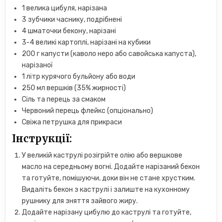
1 велика цибуля, нарізана
3 зубчики часнику, подрібнені
4 шматочки бекону, нарізані
3-4 великі картоплі, нарізані на кубики
200 г капусти (каволо неро або савойська капуста),
нарізаної
1 літр курячого бульйону або води
250 мл вершків (35% жирності)
Сіль та перець за смаком
Червоний перець флейкс (опціонально)
Свіжа петрушка для прикраси
Інструкції:
У великій каструлі розігрійте олію або вершкове
масло на середньому вогні. Додайте нарізаний бекон
та готуйте, помішуючи, доки він не стане хрустким.
Видаліть бекон з каструлі і залиште на кухонному
рушнику для зняття зайвого жиру.
Додайте нарізану цибулю до каструлі та готуйте,