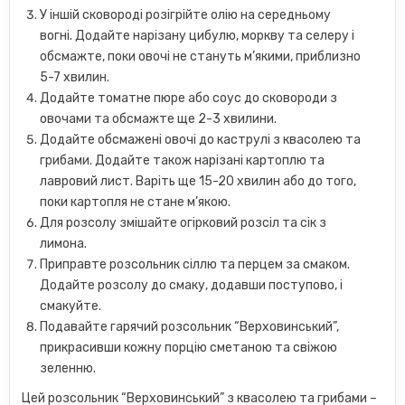
У іншій сковороді розігрійте олію на середньому
вогні. Додайте нарізану цибулю, моркву та селеру і
обсмажте, поки овочі не стануть м’якими, приблизно
5-7 хвилин.
Додайте томатне пюре або соус до сковороди з
овочами та обсмажте ще 2-3 хвилини.
Додайте обсмажені овочі до каструлі з квасолею та
грибами. Додайте також нарізані картоплю та
лавровий лист. Варіть ще 15-20 хвилин або до того,
поки картопля не стане м’якою.
Для розсолу змішайте огірковий розсіл та сік з
лимона.
Приправте розсольник сіллю та перцем за смаком.
Додайте розсолу до смаку, додавши поступово, і
смакуйте.
Подавайте гарячий розсольник “Верховинський”,
прикрасивши кожну порцію сметаною та свіжою
зеленню.
Цей розсольник “Верховинський” з квасолею та грибами –