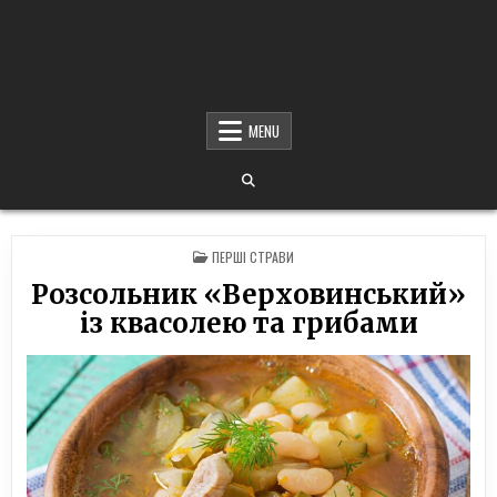
MENU
POSTED
ПЕРШІ СТРАВИ
IN
Розсольник «Верховинський»
із квасолею та грибами