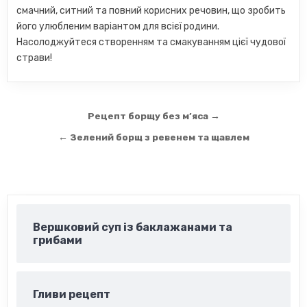
смачний, ситний та повний корисних речовин, що зробить
його улюбленим варіантом для всієї родини.
Насолоджуйтеся створенням та смакуванням цієї чудової
страви!
Навігація
Рецепт борщу без м’яса →
записів
← Зелений борщ з ревенем та щавлем
Вершковий суп із баклажанами та
грибами
Гливи рецепт