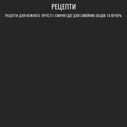
Skip
РЕЦЕПТИ
to
content
РЕЦЕПТИ ДЛЯ КОЖНОГО: ПРОСТІ І СМАЧНІ ІДЕЇ ДЛЯ СІМЕЙНИХ ОБІДІВ ТА ВЕЧЕРЬ