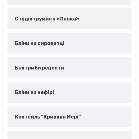
Студія грумінгу «Лапка»
Бліни на сироватці
Білі гриби рецепти
Бліни на кефірі
Коктейль “Кривава Мері”