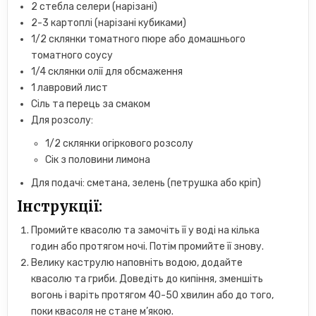
2 стебла селери (нарізані)
2-3 картоплі (нарізані кубиками)
1/2 склянки томатного пюре або домашнього
томатного соусу
1/4 склянки олії для обсмаження
1 лавровий лист
Сіль та перець за смаком
Для розсолу:
1/2 склянки огіркового розсолу
Сік з половини лимона
Для подачі: сметана, зелень (петрушка або кріп)
Інструкції:
Промийте квасолю та замочіть її у воді на кілька
годин або протягом ночі. Потім промийте її знову.
Велику каструлю наповніть водою, додайте
квасолю та гриби. Доведіть до кипіння, зменшіть
вогонь і варіть протягом 40-50 хвилин або до того,
поки квасоля не стане м’якою.