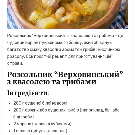
Розсольник “Верховинський” з квасолею та грибами – це
чудовий варіант українського борщу, який об’єднує
багатство смаку квасолі з ароматом грибів і кислинкою
розсолу. Ось простий рецепт для приготування цієї
страви:
Розсольник “Верховинський”
з квасолею та грибами
Інгредієнти:
200 г сушеної білої квасолі
200 г свіжих або сушених грибів (наприклад, білі або
білі гриби)
2 моркви (нарізані кубиками)
1 велика цибуля (нарізана)