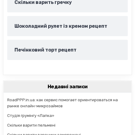
Скільки варить гречку
Шоколадний рулет із кремом рецепт
Печінковий торт рецепт
Недавні записи
RoadPPP.in.ua: как сервис помогает ориентироваться на
рынке онлайн-микрозаймов
Студія грумінгу «Лапка»
Скільки варити пельмені
Скільки варити вареники заморожені