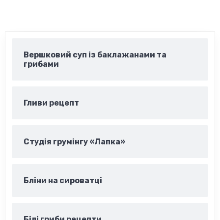
Вершковий суп із баклажанами та
грибами
Гливи рецепт
Студія грумінгу «Лапка»
Бліни на сироватці
Білі гриби рецепти