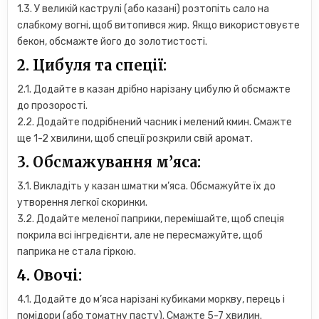
1.3. У великій каструлі (або казані) розтопіть сало на
слабкому вогні, щоб витопився жир. Якщо використовуєте
бекон, обсмажте його до золотистості.
2. Цибуля та спеції:
2.1. Додайте в казан дрібно нарізану цибулю й обсмажте
до прозорості.
2.2. Додайте подрібнений часник і мелений кмин. Смажте
ще 1-2 хвилини, щоб спеції розкрили свій аромат.
3. Обсмажування м’яса:
3.1. Викладіть у казан шматки м’яса. Обсмажуйте їх до
утворення легкої скоринки.
3.2. Додайте меленої паприки, перемішайте, щоб спеція
покрила всі інгредієнти, але не пересмажуйте, щоб
паприка не стала гіркою.
4. Овочі:
4.1. Додайте до м’яса нарізані кубиками моркву, перець і
помідори (або томатну пасту). Смажте 5-7 хвилин.