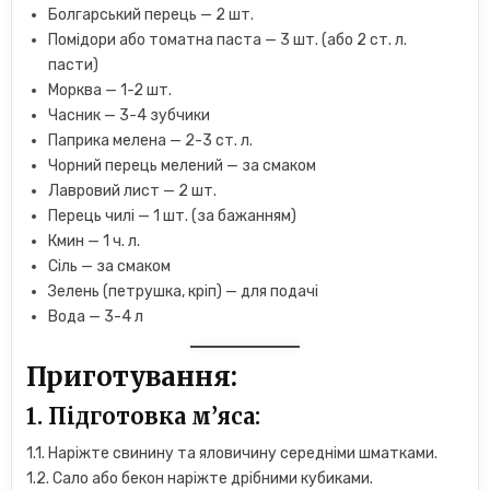
Болгарський перець — 2 шт.
Помідори або томатна паста — 3 шт. (або 2 ст. л.
пасти)
Морква — 1-2 шт.
Часник — 3-4 зубчики
Паприка мелена — 2-3 ст. л.
Чорний перець мелений — за смаком
Лавровий лист — 2 шт.
Перець чилі — 1 шт. (за бажанням)
Кмин — 1 ч. л.
Сіль — за смаком
Зелень (петрушка, кріп) — для подачі
Вода — 3-4 л
Приготування:
1. Підготовка м’яса:
1.1. Наріжте свинину та яловичину середніми шматками.
1.2. Сало або бекон наріжте дрібними кубиками.