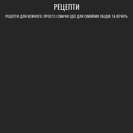
Skip
РЕЦЕПТИ
to
content
РЕЦЕПТИ ДЛЯ КОЖНОГО: ПРОСТІ І СМАЧНІ ІДЕЇ ДЛЯ СІМЕЙНИХ ОБІДІВ ТА ВЕЧЕРЬ