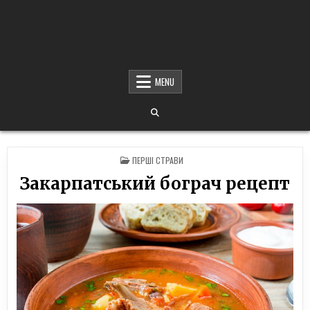
MENU
POSTED
ПЕРШІ СТРАВИ
IN
Закарпатський бограч рецепт