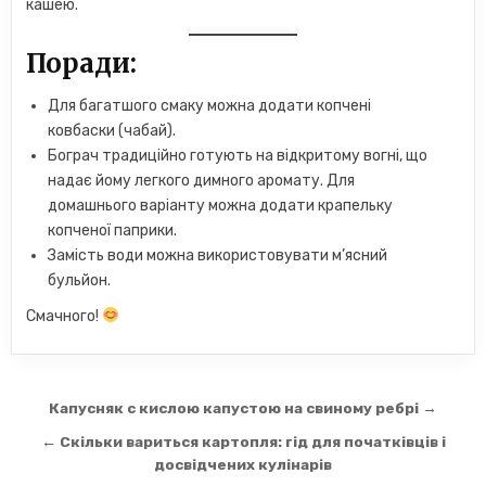
кашею.
Поради:
Для багатшого смаку можна додати копчені
ковбаски (чабай).
Бограч традиційно готують на відкритому вогні, що
надає йому легкого димного аромату. Для
домашнього варіанту можна додати крапельку
копченої паприки.
Замість води можна використовувати м’ясний
бульйон.
Смачного!
Навігація
Капусняк с кислою капустою на свиному ребрі →
записів
← Скільки вариться картопля: гід для початківців і
досвідчених кулінарів