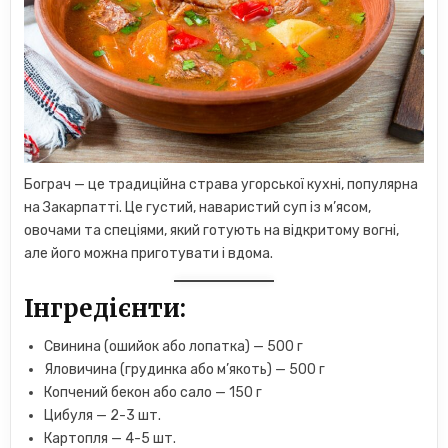
Бограч — це традиційна страва угорської кухні, популярна
на Закарпатті. Це густий, наваристий суп із м’ясом,
овочами та спеціями, який готують на відкритому вогні,
але його можна приготувати і вдома.
Інгредієнти:
Свинина (ошийок або лопатка) — 500 г
Яловичина (грудинка або м’якоть) — 500 г
Копчений бекон або сало — 150 г
Цибуля — 2-3 шт.
Картопля — 4-5 шт.