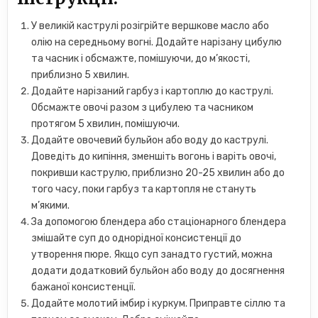
У великій каструлі розігрійте вершкове масло або
олію на середньому вогні. Додайте нарізану цибулю
та часник і обсмажте, помішуючи, до м’якості,
приблизно 5 хвилин.
Додайте нарізаний гарбуз і картоплю до каструлі.
Обсмажте овочі разом з цибулею та часником
протягом 5 хвилин, помішуючи.
Додайте овочевий бульйон або воду до каструлі.
Доведіть до кипіння, зменшіть вогонь і варіть овочі,
покривши каструлю, приблизно 20-25 хвилин або до
того часу, поки гарбуз та картопля не стануть
м’якими.
За допомогою блендера або стаціонарного блендера
змішайте суп до однорідної консистенції до
утворення пюре. Якщо суп занадто густий, можна
додати додатковий бульйон або воду до досягнення
бажаної консистенції.
Додайте молотий імбир і куркум. Приправте сіллю та