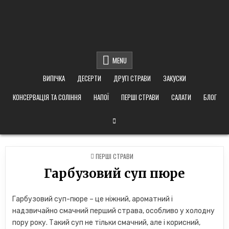
MENU
ВИПІЧКА
ДЕСЕРТИ
ДРУГІ СТРАВИ
ЗАКУСКИ
КОНСЕРВАЦІЯ ТА СОЛІННЯ
НАПОЇ
ПЕРШІ СТРАВИ
САЛАТИ
БЛОГ
POSTED
ПЕРШІ СТРАВИ
IN
Гарбузовий суп пюре
Гарбузовий суп-пюре – це ніжний, ароматний і
надзвичайно смачний перший страва, особливо у холодну
пору року. Такий суп не тільки смачний, але і корисний,