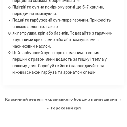
перцем за смаком. Добре змішайте.
Підігрійте суп на помірному вогні ще 5-7 хвилин,
періодично помішуючи.
Подайте гарбузовий суп-пюре гарячим. Прикрасіть
свіжою зеленню, такою
як петрушка, кріп або базилік. Подавайте з гарячими
хрусткими крихтами хліба або пампушками з
часниковим маслом.
Цей гарбузовий суп-пюре є смачним і теплим
першим стравом, який додасть затишку і тепла у
вашому домі. Спробуйте його і насолоджуйтеся
ніжним смаком гарбуза та ароматом спецій!
Навігація
Класичний рецепт українського борщу з пампушками →
записів
← Гороховий суп