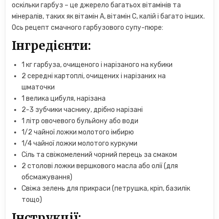
оскільки гарбуз – це джерело багатьох вітамінів та
мінералів, таких як вітамін А, вітамін С, калій і багато інших.
Ось рецепт смачного гарбузового супу-пюре:
Інгредієнти:
1 кг гарбуза, очищеного і нарізаного на кубики
2 середні картоплі, очищених і нарізаних на
шматочки
1 велика цибуля, нарізана
2-3 зубчики часнику, дрібно нарізані
1 літр овочевого бульйону або води
1/2 чайної ложки молотого імбирю
1/4 чайної ложки молотого куркуми
Сіль та свіжомелений чорний перець за смаком
2 столові ложки вершкового масла або олії (для
обсмажування)
Свіжа зелень для прикраси (петрушка, кріп, базилік
тощо)
Інструкції: