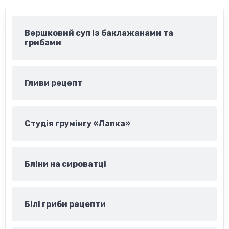
Вершковий суп із баклажанами та
грибами
Гливи рецепт
Студія грумінгу «Лапка»
Бліни на сироватці
Білі гриби рецепти