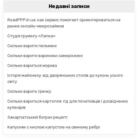
Недавні записи
RoadPPP.in.ua: как сервис помогает ориентироваться на
рынке онлайн-микрозаймов
Студія грумінгу «Лапка»
Скільки варити пельмені
Скільки варити вареники заморожені
Скільки вариться морква
Історія майонезу: від дворянських столів до кухонь усього
світу
Скільки варить гречку
Скільки вариться картопля: гід для початківців і досвідчених
кулінарів
Закарпатський бограч рецепт
Капусняк с кислою капустою на свиному ребрі