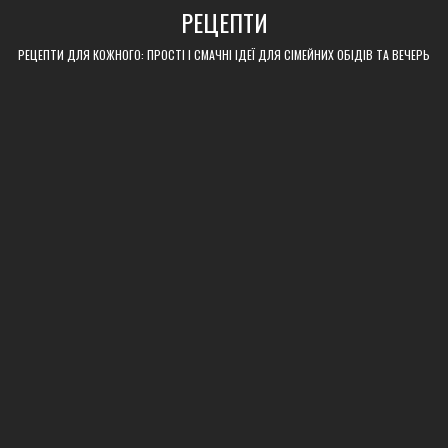
Skip
РЕЦЕПТИ
to
content
РЕЦЕПТИ ДЛЯ КОЖНОГО: ПРОСТІ І СМАЧНІ ІДЕЇ ДЛЯ СІМЕЙНИХ ОБІДІВ ТА ВЕЧЕРЬ