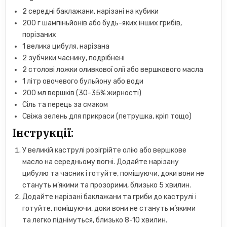
2 середні баклажани, нарізані на кубики
200 г шампіньйонів або будь-яких інших грибів,
порізаних
1 велика цибуля, нарізана
2 зубчики часнику, подрібнені
2 столові ложки оливкової олії або вершкового масла
1 літр овочевого бульйону або води
200 мл вершків (30-35% жирності)
Сіль та перець за смаком
Свіжа зелень для прикраси (петрушка, кріп тощо)
Інструкції:
У великій каструлі розігрійте олію або вершкове
масло на середньому вогні. Додайте нарізану
цибулю та часник і готуйте, помішуючи, доки вони не
стануть м’якими та прозорими, близько 5 хвилин.
Додайте нарізані баклажани та гриби до каструлі і
готуйте, помішуючи, доки вони не стануть м’якими
та легко піднімуться, близько 8-10 хвилин.