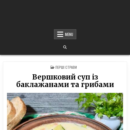
MENU
POSTED
ПЕРШІ СТРАВИ
IN
Вершковий суп із
баклажанами та грибами