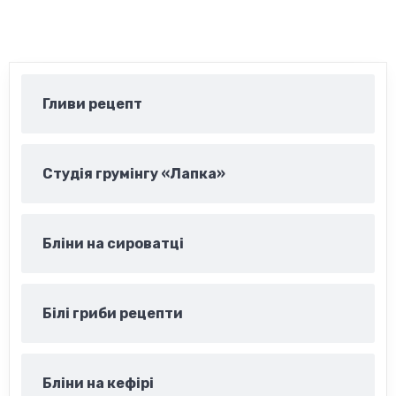
Гливи рецепт
Студія грумінгу «Лапка»
Бліни на сироватці
Білі гриби рецепти
Бліни на кефірі