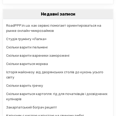
Недавні записи
RoadPPP.in.ua: как сервис помогает ориентироваться на
рынке онлайн-микрозаймов
Студія грумінгу «Лапка»
Скільки варити пельмені
Скільки варити вареники заморожені
Скільки вариться морква
Історія майонезу: від дворянських столів до кухонь усього
світу
Скільки варить гречку
Скільки вариться картопля: гід для початківців і досвідчених
кулінарів
Закарпатський бограч рецепт
Капусняк с кислою капустою на свиному ребрі