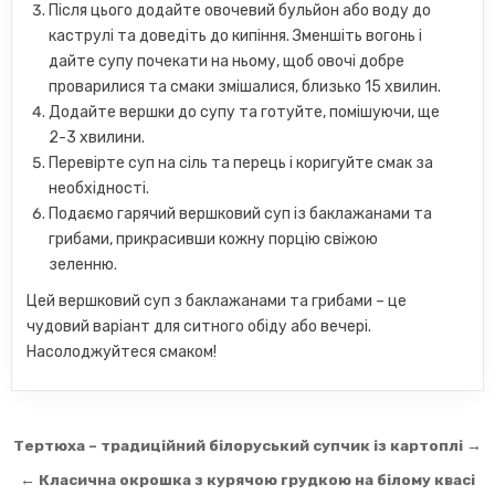
Після цього додайте овочевий бульйон або воду до
каструлі та доведіть до кипіння. Зменшіть вогонь і
дайте супу почекати на ньому, щоб овочі добре
проварилися та смаки змішалися, близько 15 хвилин.
Додайте вершки до супу та готуйте, помішуючи, ще
2-3 хвилини.
Перевірте суп на сіль та перець і коригуйте смак за
необхідності.
Подаємо гарячий вершковий суп із баклажанами та
грибами, прикрасивши кожну порцію свіжою
зеленню.
Цей вершковий суп з баклажанами та грибами – це
чудовий варіант для ситного обіду або вечері.
Насолоджуйтеся смаком!
Навігація
Тертюха – традиційний білоруський супчик із картоплі →
записів
← Класична окрошка з курячою грудкою на білому квасі