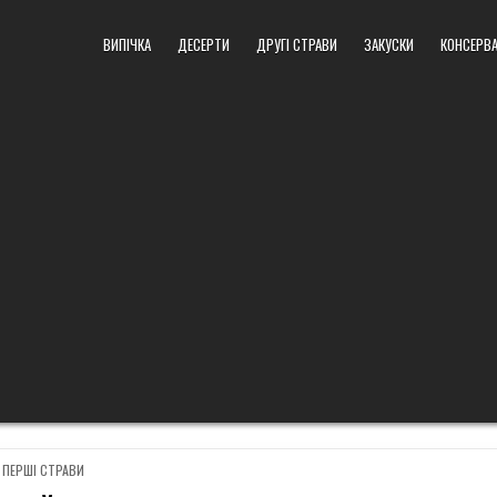
ВИПІЧКА
ДЕСЕРТИ
ДРУГІ СТРАВИ
ЗАКУСКИ
КОНСЕРВА
POSTED
ПЕРШІ СТРАВИ
IN