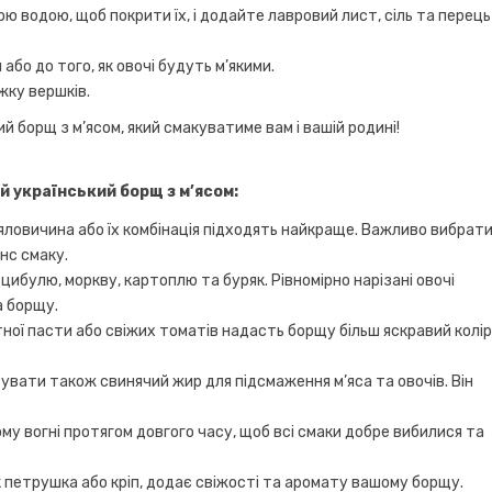
ю водою, щоб покрити їх, і додайте лавровий лист, сіль та перець
бо до того, як овочі будуть м’якими.
жку вершків.
 борщ з м’ясом, який смакуватиме вам і вашій родині!
й український борщ з м’ясом:
 яловичина або їх комбінація підходять найкраще. Важливо вибрат
нс смаку.
цибулю, моркву, картоплю та буряк. Рівномірно нарізані овочі
а борщу.
ої пасти або свіжих томатів надасть борщу більш яскравий колі
увати також свинячий жир для підсмаження м’яса та овочів. Він
у вогні протягом довгого часу, щоб всі смаки добре вибилися та
к петрушка або кріп, додає свіжості та аромату вашому борщу.