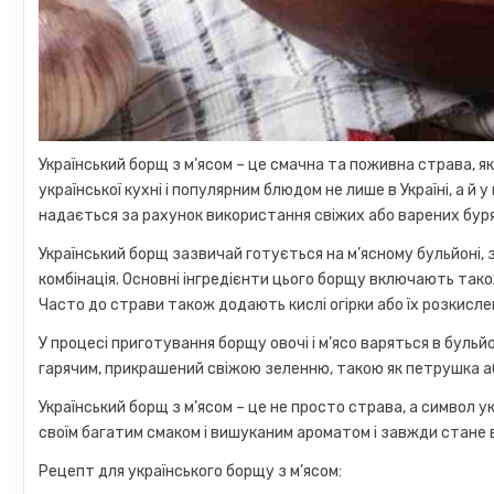
Український борщ з м’ясом – це смачна та поживна страва, я
української кухні і популярним блюдом не лише в Україні, а й 
надається за рахунок використання свіжих або варених буря
Український борщ зазвичай готується на м’ясному бульйоні, з
комбінація. Основні інгредієнти цього борщу включають так
Часто до страви також додають кислі огірки або їх розкисле
У процесі приготування борщу овочі і м’ясо варяться в буль
гарячим, прикрашений свіжою зеленню, такою як петрушка або
Український борщ з м’ясом – це не просто страва, а символ ук
своїм багатим смаком і вишуканим ароматом і завжди стане в
Рецепт для українського борщу з м’ясом: