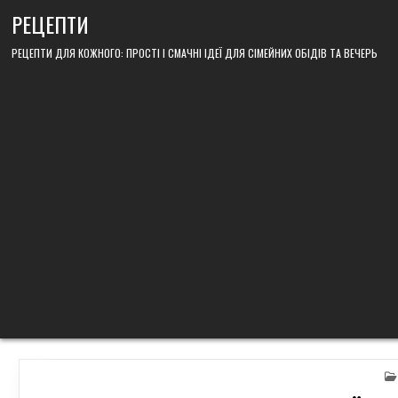
Skip
РЕЦЕПТИ
to
content
РЕЦЕПТИ ДЛЯ КОЖНОГО: ПРОСТІ І СМАЧНІ ІДЕЇ ДЛЯ СІМЕЙНИХ ОБІДІВ ТА ВЕЧЕРЬ