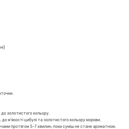
ні)
аточки.
со до золотистого кольору.
 до м’якості цибулі та золотистого кольору моркви.
чами протягом 5-7 хвилин, поки суміш не стане ароматною.