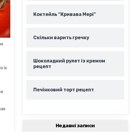
Коктейль “Кривава Мері”
Скільки варить гречку
ом
Шоколадний рулет із кремом
рецепт
о їх
Печінковий торт рецепт
ся
жає
Недавні записи