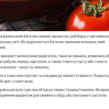
ка відома своїм багатим смаком і ароматом. Цей борщ став символ
у всьому світі. Він відрізняється багатим червоним кольором, який
ків.
 використанням різних видів м’яса, таких як свинина, яловичина аб
ож цибулю, моркву, картоплю, а також томатну пасту або томати.
ні аналоги – капусту-квашену.
йоні з томатною пастою та спеціями до повної готовності. Подаєть
 кріп, і з сметаною.
раїнської культури, яка об’єднує смаки і традиції поколінь. Він вра
ідмінним варіантом для сімейного обіду або святкового застілля.