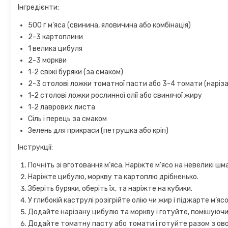
Інгредієнти:
500 г м’яса (свинина, яловичина або комбінація)
2-3 картоплини
1 велика цибуля
2-3 моркви
1-2 свіжі буряки (за смаком)
2-3 столові ложки томатної пасти або 3-4 томати (наріза
1-2 столові ложки рослинної олії або свинячої жиру
1-2 лаврових листа
Сіль і перець за смаком
Зелень для прикраси (петрушка або кріп)
Інструкції:
Почніть зі вготовання м’яса. Наріжте м’ясо на невеликі шм
Наріжте цибулю, моркву та картоплю дрібненько.
Зберіть буряки, оберіть їх, та наріжте на кубики.
У глибокій каструлі розігрійте олію чи жир і піджарте м’я
Додайте нарізану цибулю та моркву і готуйте, помішуючи,
Додайте томатну пасту або томати і готуйте разом з ово