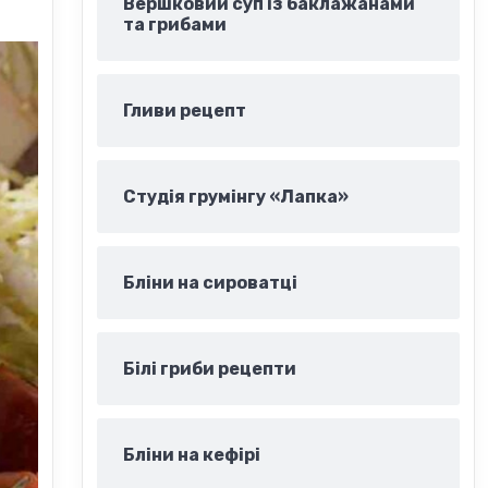
Вершковий суп із баклажанами
та грибами
Гливи рецепт
Студія грумінгу «Лапка»
Бліни на сироватці
Білі гриби рецепти
Бліни на кефірі