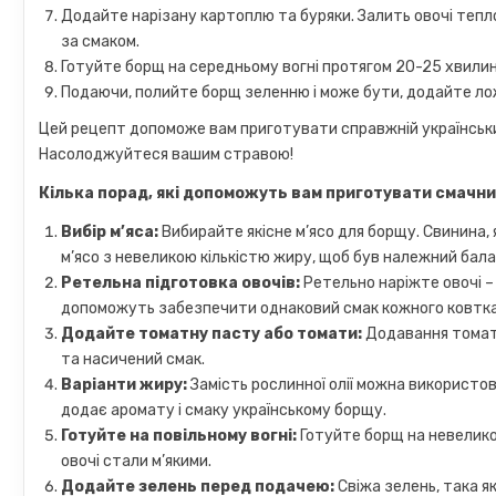
Додайте нарізану картоплю та буряки. Залить овочі тепло
за смаком.
Готуйте борщ на середньому вогні протягом 20-25 хвилин а
Подаючи, полийте борщ зеленню і може бути, додайте ло
Цей рецепт допоможе вам приготувати справжній український
Насолоджуйтеся вашим стравою!
Кілька порад, які допоможуть вам приготувати смачни
Вибір м’яса:
Вибирайте якісне м’ясо для борщу. Свинина,
м’ясо з невеликою кількістю жиру, щоб був належний бала
Ретельна підготовка овочів:
Ретельно наріжте овочі – 
допоможуть забезпечити однаковий смак кожного ковтк
Додайте томатну пасту або томати:
Додавання томатн
та насичений смак.
Варіанти жиру:
Замість рослинної олії можна використов
додає аромату і смаку українському борщу.
Готуйте на повільному вогні:
Готуйте борщ на невеликом
овочі стали м’якими.
Додайте зелень перед подачею:
Свіжа зелень, така я