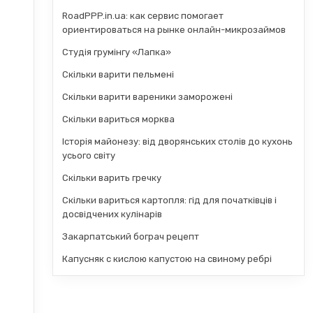
RoadPPP.in.ua: как сервис помогает
ориентироваться на рынке онлайн-микрозаймов
Студія грумінгу «Лапка»
Скільки варити пельмені
Скільки варити вареники заморожені
Скільки вариться морква
Історія майонезу: від дворянських столів до кухонь
усього світу
Скільки варить гречку
Скільки вариться картопля: гід для початківців і
досвідчених кулінарів
Закарпатський бограч рецепт
Капусняк с кислою капустою на свиному ребрі