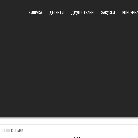
ВИПІЧКА
ДЕСЕРТИ
ДРУГІ СТРАВИ
ЗАКУСКИ
КОНСЕРВА
POSTED
ПЕРШІ СТРАВИ
IN