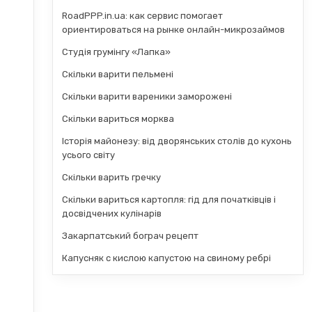
RoadPPP.in.ua: как сервис помогает
ориентироваться на рынке онлайн-микрозаймов
Студія грумінгу «Лапка»
Скільки варити пельмені
Скільки варити вареники заморожені
Скільки вариться морква
Історія майонезу: від дворянських столів до кухонь
усього світу
Скільки варить гречку
Скільки вариться картопля: гід для початківців і
досвідчених кулінарів
Закарпатський бограч рецепт
Капусняк с кислою капустою на свиному ребрі