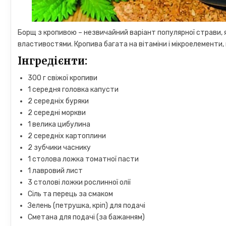
Борщ з кропивою – незвичайний варіант популярної страви, я
властивостями. Кропива багата на вітаміни і мікроелементи,
Інгредієнти:
300 г свіжої кропиви
1 середня головка капусти
2 середніх буряки
2 середні моркви
1 велика цибулина
2 середніх картоплини
2 зубчики часнику
1 столова ложка томатної пасти
1 лавровий лист
3 столові ложки рослинної олії
Сіль та перець за смаком
Зелень (петрушка, кріп) для подачі
Сметана для подачі (за бажанням)