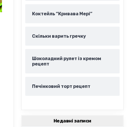
Коктейль “Кривава Мері”
Скільки варить гречку
Шоколадний рулет із кремом
рецепт
Печінковий торт рецепт
Недавні записи