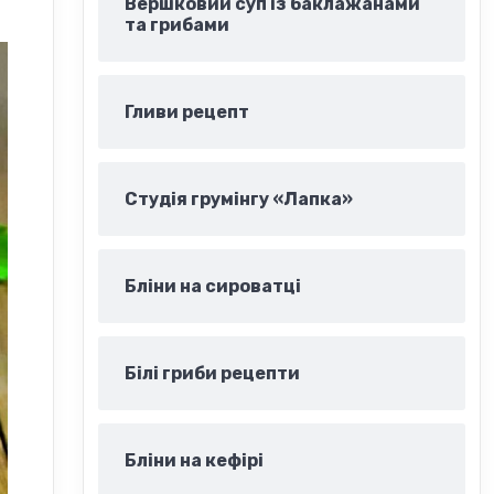
Вершковий суп із баклажанами
та грибами
Гливи рецепт
Студія грумінгу «Лапка»
Бліни на сироватці
Білі гриби рецепти
Бліни на кефірі