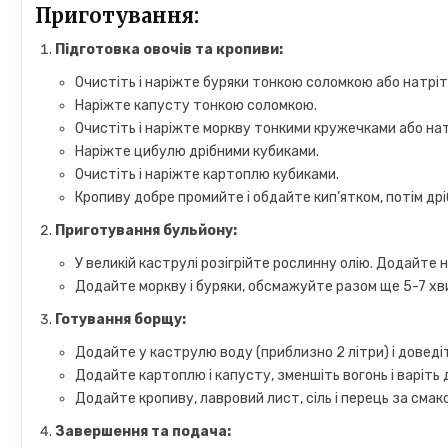
Приготування:
Підготовка овочів та кропиви:
Очистіть і наріжте буряки тонкою соломкою або натріть
Наріжте капусту тонкою соломкою.
Очистіть і наріжте моркву тонкими кружечками або натр
Наріжте цибулю дрібними кубиками.
Очистіть і наріжте картоплю кубиками.
Кропиву добре промийте і обдайте кип’ятком, потім дрі
Приготування бульйону:
У великій каструлі розігрійте рослинну олію. Додайте
Додайте моркву і буряки, обсмажуйте разом ще 5-7 хв
Готування борщу:
Додайте у каструлю воду (приблизно 2 літри) і доведіт
Додайте картоплю і капусту, зменшіть вогонь і варіть 
Додайте кропиву, лавровий лист, сіль і перець за смако
Завершення та подача: