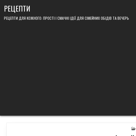
Skip
РЕЦЕПТИ
to
content
РЕЦЕПТИ ДЛЯ КОЖНОГО: ПРОСТІ І СМАЧНІ ІДЕЇ ДЛЯ СІМЕЙНИХ ОБІДІВ ТА ВЕЧЕРЬ