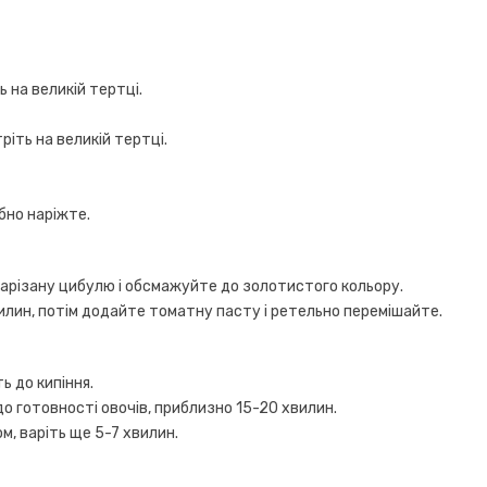
 на великій тертці.
іть на великій тертці.
бно наріжте.
 нарізану цибулю і обсмажуйте до золотистого кольору.
илин, потім додайте томатну пасту і ретельно перемішайте.
ь до кипіння.
до готовності овочів, приблизно 15-20 хвилин.
м, варіть ще 5-7 хвилин.