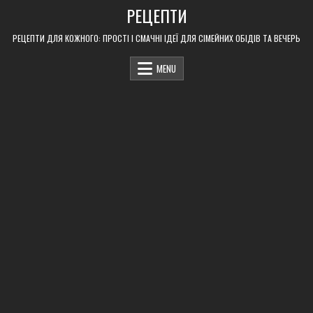
Skip
РЕЦЕПТИ
to
content
РЕЦЕПТИ ДЛЯ КОЖНОГО: ПРОСТІ І СМАЧНІ ІДЕЇ ДЛЯ СІМЕЙНИХ ОБІДІВ ТА ВЕЧЕРЬ
MENU