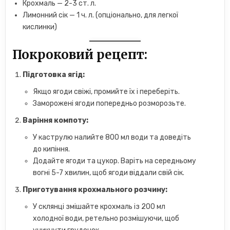
Крохмаль — 2-3 ст. л.
Лимонний сік — 1 ч. л. (опціонально, для легкої
кислинки)
Покроковий рецепт:
Підготовка ягід:
Якщо ягоди свіжі, промийте їх і переберіть.
Заморожені ягоди попередньо розморозьте.
Варіння компоту:
У каструлю налийте 800 мл води та доведіть
до кипіння.
Додайте ягоди та цукор. Варіть на середньому
вогні 5-7 хвилин, щоб ягоди віддали свій сік.
Приготування крохмального розчину:
У склянці змішайте крохмаль із 200 мл
холодної води, ретельно розмішуючи, щоб