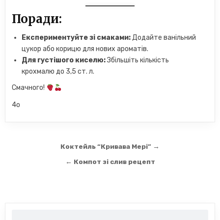
Поради:
Експериментуйте зі смаками:
Додайте ванільний
цукор або корицю для нових ароматів.
Для густішого киселю:
Збільшіть кількість
крохмалю до 3,5 ст. л.
Смачного!
4o
Навігація
Коктейль “Кривава Мері” →
записів
← Компот зі слив рецепт