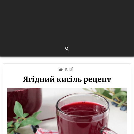
POSTED
НАПОЇ
IN
Ягідний кисіль рецепт