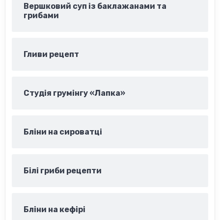
Вершковий суп із баклажанами та
грибами
Гливи рецепт
Студія грумінгу «Лапка»
Бліни на сироватці
Білі гриби рецепти
Бліни на кефірі