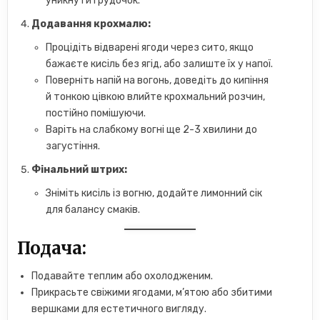
уникнути грудочок.
Додавання крохмалю:
Процідіть відварені ягоди через сито, якщо
бажаєте кисіль без ягід, або залиште їх у напої.
Поверніть напій на вогонь, доведіть до кипіння
й тонкою цівкою влийте крохмальний розчин,
постійно помішуючи.
Варіть на слабкому вогні ще 2-3 хвилини до
загустіння.
Фінальний штрих:
Зніміть кисіль із вогню, додайте лимонний сік
для балансу смаків.
Подача:
Подавайте теплим або охолодженим.
Прикрасьте свіжими ягодами, м’ятою або збитими
вершками для естетичного вигляду.