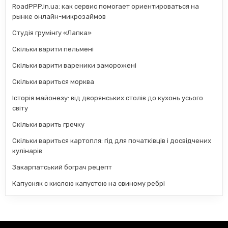
RoadPPP.in.ua: как сервис помогает ориентироваться на
рынке онлайн-микрозаймов
Студія грумінгу «Лапка»
Скільки варити пельмені
Скільки варити вареники заморожені
Скільки вариться морква
Історія майонезу: від дворянських столів до кухонь усього
світу
Скільки варить гречку
Скільки вариться картопля: гід для початківців і досвідчених
кулінарів
Закарпатський бограч рецепт
Капусняк с кислою капустою на свиному ребрі