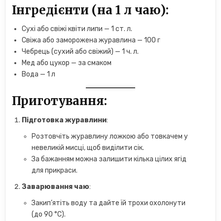
Інгредієнти (на 1 л чаю)
:
Сухі або свіжі квіти липи — 1 ст. л.
Свіжа або заморожена журавлина — 100 г
Чебрець (сухий або свіжий) — 1 ч. л.
Мед або цукор — за смаком
Вода — 1 л
Приготування
:
Підготовка журавлини
:
Розтовчіть журавлину ложкою або товкачем у
невеликій мисці, щоб виділити сік.
За бажанням можна залишити кілька цілих ягід
для прикраси.
Заварювання чаю
:
Закип’ятіть воду та дайте їй трохи охолонути
(до 90 °C).