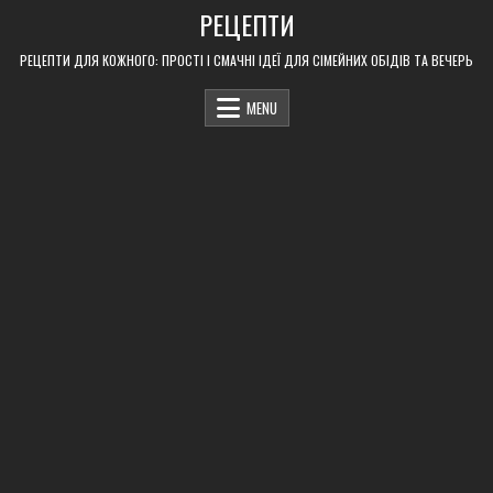
Skip
РЕЦЕПТИ
to
content
РЕЦЕПТИ ДЛЯ КОЖНОГО: ПРОСТІ І СМАЧНІ ІДЕЇ ДЛЯ СІМЕЙНИХ ОБІДІВ ТА ВЕЧЕРЬ
MENU