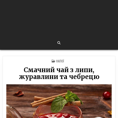
POSTED
НАПОЇ
IN
Смачний чай з липи,
журавлини та чебрецю