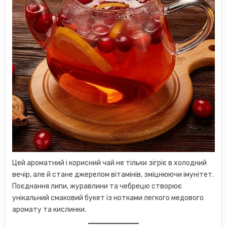
Цей ароматний і корисний чай не тільки зігріє в холодний
вечір, але й стане джерелом вітамінів, зміцнюючи імунітет.
Поєднання липи, журавлини та чебрецю створює
унікальний смаковий букет із нотками легкого медового
аромату та кислинки.