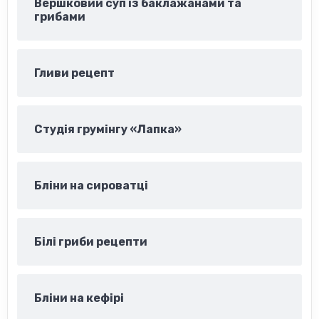
Вершковий суп із баклажанами та
грибами
Гливи рецепт
Студія грумінгу «Лапка»
Бліни на сироватці
Білі гриби рецепти
Бліни на кефірі