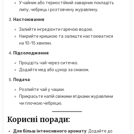
У чайник або термостійкий заварник покладіть
липу, чебрець і розтовчену журавлину.
Настоювання
:
Залийте інгредієнти гарячою водою.
Накрийте кришкою та залиште настоюватися
на 10-15 хвилин.
Підсолодження
:
Процідіть чай через ситечко.
Додайте мед або цукор за смаком.
Подача
:
Розлийте чай у чашки.
Прикрасьте напій свіжими ягідками журавлини
чи гілочкою чебрецю.
Корисні поради
:
Для більш інтенсивного аромату
: Додайте до