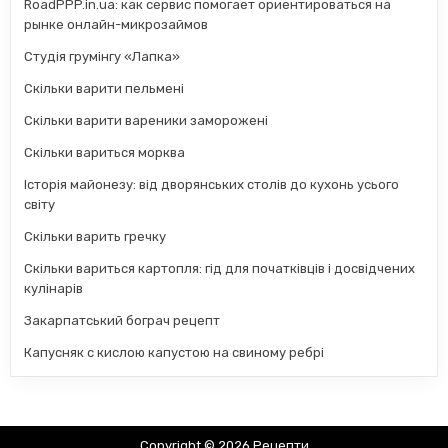
RoadPPP.in.ua: как сервис помогает ориентироваться на
рынке онлайн-микрозаймов
Студія грумінгу «Лапка»
Скільки варити пельмені
Скільки варити вареники заморожені
Скільки вариться морква
Історія майонезу: від дворянських столів до кухонь усього
світу
Скільки варить гречку
Скільки вариться картопля: гід для початківців і досвідчених
кулінарів
Закарпатський бограч рецепт
Капусняк с кислою капустою на свиному ребрі
Copyright © 2026 Рецепти