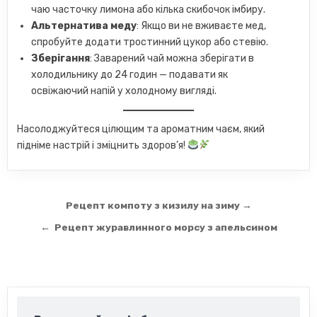
чаю часточку лимона або кілька скибочок імбиру.
Альтернатива меду
: Якщо ви не вживаєте мед,
спробуйте додати тростинний цукор або стевію.
Зберігання
: Заварений чай можна зберігати в
холодильнику до 24 годин — подавати як
освіжаючий напій у холодному вигляді.
Насолоджуйтеся цілющим та ароматним чаєм, який
підніме настрій і зміцнить здоров’я!
Навігація
Рецепт компоту з кизилу на зиму →
записів
← Рецепт журавлинного морсу з апельсином