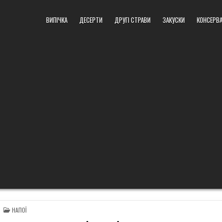
ВИПІЧКА
ДЕСЕРТИ
ДРУГІ СТРАВИ
ЗАКУСКИ
КОНСЕРВА
POSTED
НАПОЇ
IN