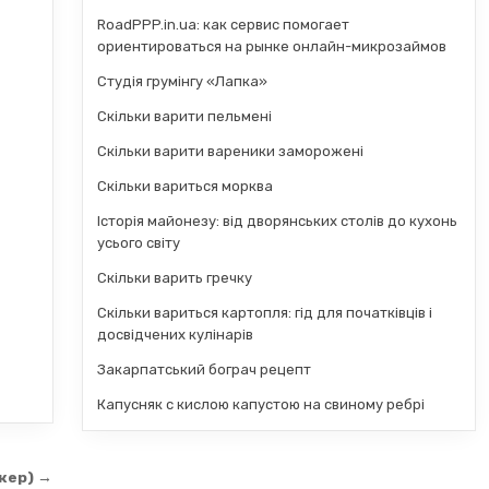
RoadPPP.in.ua: как сервис помогает
ориентироваться на рынке онлайн-микрозаймов
Студія грумінгу «Лапка»
Скільки варити пельмені
Скільки варити вареники заморожені
Скільки вариться морква
Історія майонезу: від дворянських столів до кухонь
усього світу
Скільки варить гречку
Скільки вариться картопля: гід для початківців і
досвідчених кулінарів
Закарпатський бограч рецепт
Капусняк с кислою капустою на свиному ребрі
кер) →