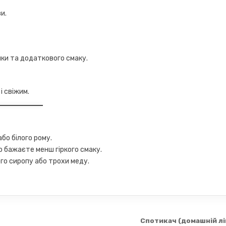
и.
ики та додаткового смаку.
 свіжим.
бо білого рому.
о бажаєте менш гіркого смаку.
го сиропу або трохи меду.
Спотикач (домашній лі