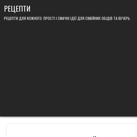
Skip
РЕЦЕПТИ
to
content
РЕЦЕПТИ ДЛЯ КОЖНОГО: ПРОСТІ І СМАЧНІ ІДЕЇ ДЛЯ СІМЕЙНИХ ОБІДІВ ТА ВЕЧЕРЬ