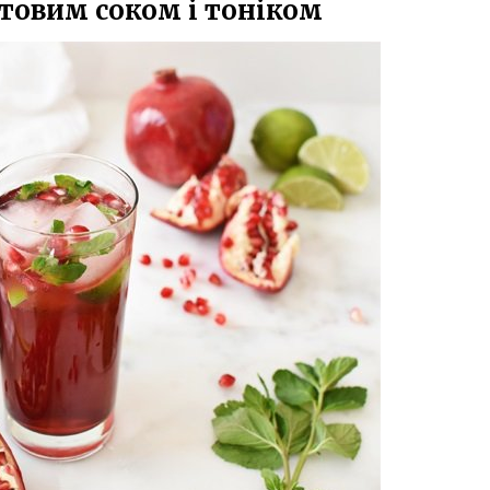
атовим соком і тоніком