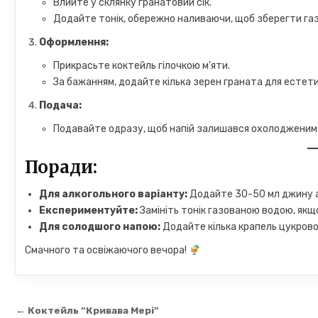
Влийте у склянку гранатовий сік.
Додайте тонік, обережно наливаючи, щоб зберегти газ
Оформлення:
Прикрасьте коктейль гілочкою м’яти.
За бажанням, додайте кілька зерен граната для естет
Подача:
Подавайте одразу, щоб напій залишався охолодженим і
Поради:
Для алкогольного варіанту:
Додайте 30-50 мл джину а
Експериментуйте:
Замініть тонік газованою водою, якщ
Для солодшого напою:
Додайте кілька крапель цукрово
Смачного та освіжаючого вечора!
Навігація
← Коктейль “Кривава Мері”