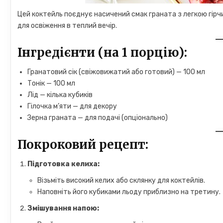
Цей коктейль поєднує насичений смак граната з легкою гірчи
для освіження в теплий вечір.
Інгредієнти (на 1 порцію):
Гранатовий сік (свіжовижатий або готовий) — 100 мл
Тонік — 100 мл
Лід — кілька кубиків
Гілочка м’яти — для декору
Зерна граната — для подачі (опціонально)
Покроковий рецепт:
Підготовка келиха:
Візьміть високий келих або склянку для коктейлів.
Наповніть його кубиками льоду приблизно на третину.
Змішування напою: