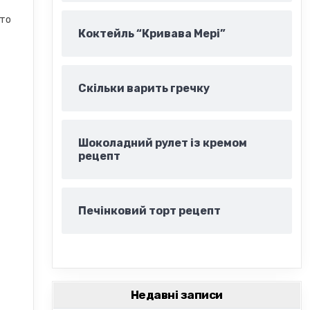
сто
Коктейль “Кривава Мері”
Скільки варить гречку
Шоколадний рулет із кремом
рецепт
Печінковий торт рецепт
Недавні записи