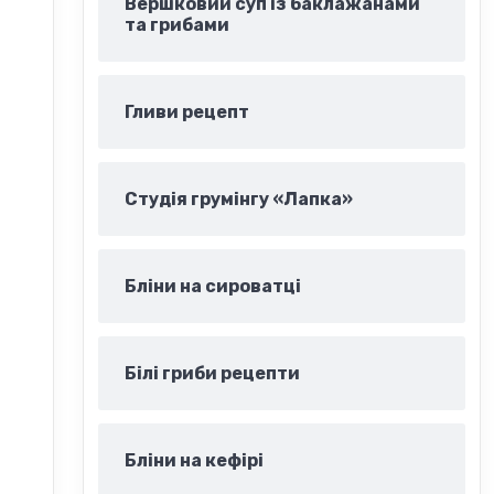
Вершковий суп із баклажанами
та грибами
Гливи рецепт
Студія грумінгу «Лапка»
Бліни на сироватці
Білі гриби рецепти
Бліни на кефірі