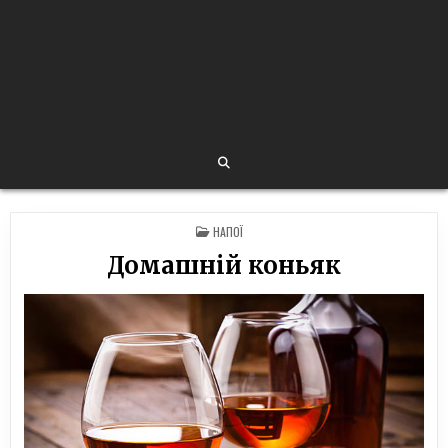
POSTED
НАПОЇ
IN
Домашній коньяк