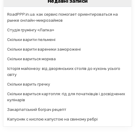
Недавні записи
RoadPPP.in.ua: как сервис помогает ориентироваться на
рынке онлайн-микрозаймов
Студія грумінгу «Лапка»
Скільки варити пельмені
Скільки варити вареники заморожені
Скільки вариться морква
Історія майонезу: від дворянських столів до кухонь усього
світу
Скільки варить гречку
Скільки вариться картопля: гід для початківців і досвідчених
кулінарів
Закарпатський бограч рецепт
Капусняк с кислою капустою на свиному ребрі