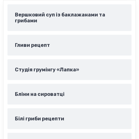
Вершковий суп із баклажанами та
грибами
Гливи рецепт
Студія грумінгу «Лапка»
Бліни на сироватці
Білі гриби рецепти