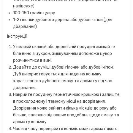
напівсухе)
100-150 грамів цукру
1-2 гілочки дубового дерева або дубові чіпси (для
дозрівання)
Інструкції:
У великій скляній або дерев’яній посудині змішайте
біле вино з цукром. Змішуванням допоможе цукор
розчинитися в вині.
Додайте до суміші дубові гілочки або дубові чіпси.
Дуб використовується для надання коньяку
характерного дубового смаку та аромату під час
дозрівання.
Накрийте посудину герметичною кришкою і залиште
в прохолодному і темному місці на дозрівання.
Дозрівання може зайняти кілька місяців до року або
більше, залежно від ваших вподобань щодо смаку та
аромату коньяку.
Час від часу перевіряйте коньяк, смак і аромат якого