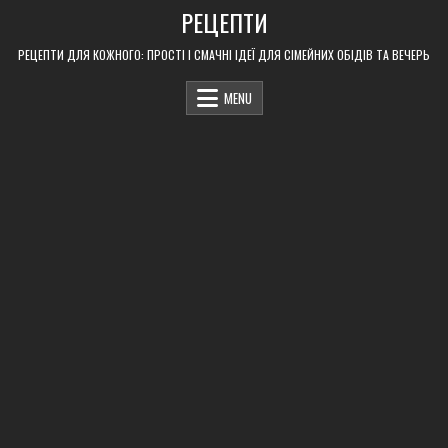
Skip
РЕЦЕПТИ
to
content
РЕЦЕПТИ ДЛЯ КОЖНОГО: ПРОСТІ І СМАЧНІ ІДЕЇ ДЛЯ СІМЕЙНИХ ОБІДІВ ТА ВЕЧЕРЬ
MENU