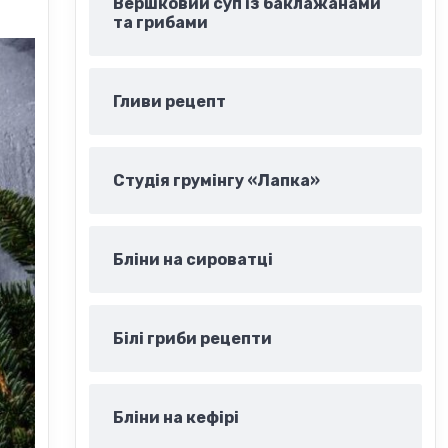
Вершковий суп із баклажанами
та грибами
Гливи рецепт
Студія грумінгу «Лапка»
Бліни на сироватці
Білі гриби рецепти
Бліни на кефірі