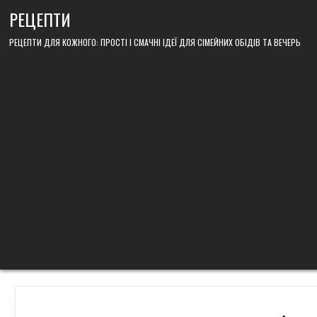
Skip
РЕЦЕПТИ
to
content
РЕЦЕПТИ ДЛЯ КОЖНОГО: ПРОСТІ І СМАЧНІ ІДЕЇ ДЛЯ СІМЕЙНИХ ОБІДІВ ТА ВЕЧЕРЬ