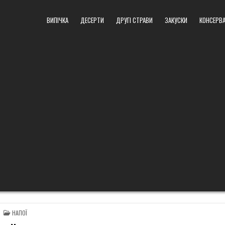
ВИПІЧКА
ДЕСЕРТИ
ДРУГІ СТРАВИ
ЗАКУСКИ
КОНСЕРВА
POSTED
НАПОЇ
IN