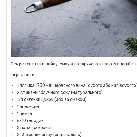
Ось рецепт глінтвейну, смачного гарячого напою із спецій т
Інгредієнти:
1 пляшка (750 мл) червоного вина (сухого або напівсухого
2 стакани яблучного соку (натурального)
1/4 склянки цукру (або за смаком)
1 апельсин
1 лимон
8-10 гвоздик
2 палички кориці
2-3 зірочки анісу (опціонально)