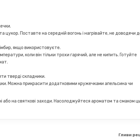
ечки.
та цукор. Поставте на середній вогонь і нагрівайте, не доводячи д
 імбир, якщо використовуєте.
ператури, коли він тільки трохи гарячий, але не кипить. Готуйте
мат.
ити тверді складники.
ашки. Можна прикрасити додатковими кружечками апельсина чи
ні або на святкові заходи. Насолоджуйтеся ароматом та смаком ц
Гливи ре