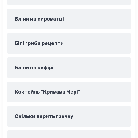
Бліни на сироватці
Білі гриби рецепти
Бліни на кефірі
Коктейль “Кривава Мері”
Скільки варить гречку