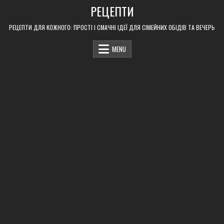
Skip
РЕЦЕПТИ
to
content
РЕЦЕПТИ ДЛЯ КОЖНОГО: ПРОСТІ І СМАЧНІ ІДЕЇ ДЛЯ СІМЕЙНИХ ОБІДІВ ТА ВЕЧЕРЬ
MENU