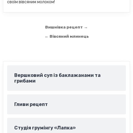
своїм вівсяним молоком!
Навігація
Вишнівка рецепт →
записів
← Вівсяний млинець
Вершковий суп із баклажанами та
грибами
Гливи рецепт
Студія грумінгу «Лапка»