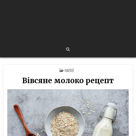
POSTED
НАПОЇ
IN
Вівсяне молоко рецепт