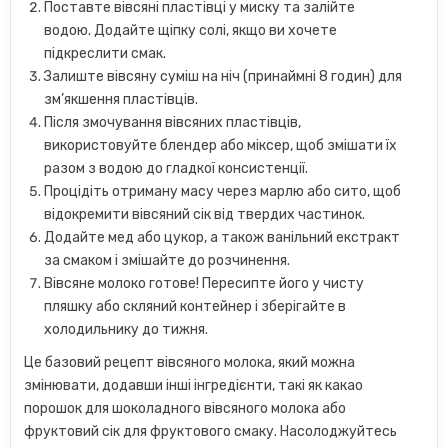
Поставте вівсяні пластівці у миску та залійте
водою. Додайте щіпку солі, якщо ви хочете
підкреслити смак.
Залиште вівсяну суміш на ніч (принаймні 8 годин) для
зм’якшення пластівців.
Після змочування вівсяних пластівців,
використовуйте блендер або міксер, щоб змішати їх
разом з водою до гладкої консистенції.
Процідіть отриману масу через марлю або сито, щоб
відокремити вівсяний сік від твердих частинок.
Додайте мед або цукор, а також ванільний екстракт
за смаком і змішайте до розчинення.
Вівсяне молоко готове! Пересипте його у чисту
пляшку або скляний контейнер і зберігайте в
холодильнику до тижня.
Це базовий рецепт вівсяного молока, який можна
змінювати, додавши інші інгредієнти, такі як какао
порошок для шоколадного вівсяного молока або
фруктовий сік для фруктового смаку. Насолоджуйтесь