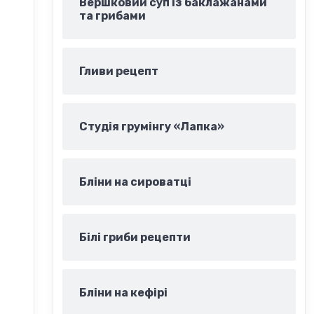
Вершковий суп із баклажанами
та грибами
Гливи рецепт
Студія грумінгу «Лапка»
Бліни на сироватці
Білі гриби рецепти
Бліни на кефірі