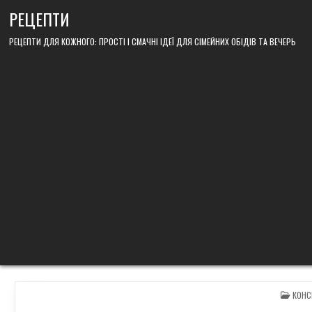
Skip
РЕЦЕПТИ
to
content
РЕЦЕПТИ ДЛЯ КОЖНОГО: ПРОСТІ І СМАЧНІ ІДЕЇ ДЛЯ СІМЕЙНИХ ОБІДІВ ТА ВЕЧЕРЬ
POST
КОНС
IN