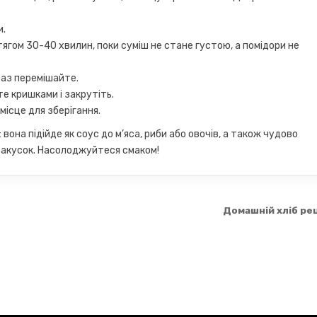
и.
ягом 30-40 хвилин, поки суміш не стане густою, а помідори не
раз перемішайте.
е кришками і закрутіть.
ісце для зберігання.
она підійде як соус до м’яса, риби або овочів, а також чудово
 закусок. Насолоджуйтеся смаком!
Домашній хліб ре