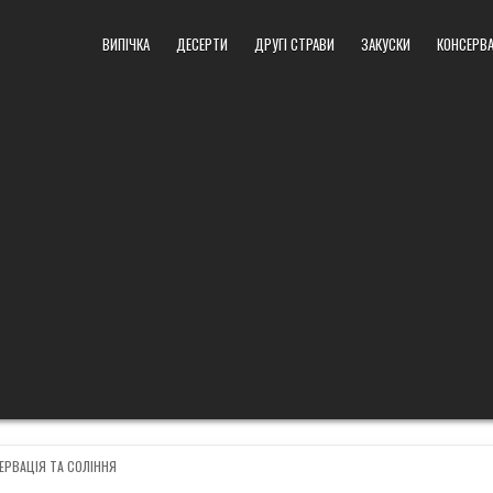
ВИПІЧКА
ДЕСЕРТИ
ДРУГІ СТРАВИ
ЗАКУСКИ
КОНСЕРВА
ED
ЕРВАЦІЯ ТА СОЛІННЯ