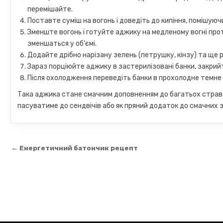
перемішайте.
Поставте суміш на вогонь і доведіть до кипіння, помішуюч
Зменште вогонь і готуйте аджику на медленому вогні прот
зменшаться у об’ємі.
Додайте дрібно нарізану зелень (петрушку, кінзу) та ще 
Зараз порціюйте аджику в застерилізовані банки, закрийт
Після охолодження переведіть банки в прохолодне темне м
Така аджика стане смачним доповненням до багатьох страв: в
пасуватиме до сендвічів або як пряний додаток до смачних
Навігація
← Енергетичний батончик рецепт
записів