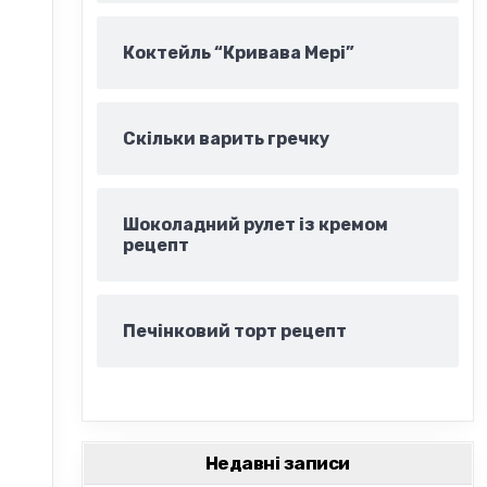
Коктейль “Кривава Мері”
Скільки варить гречку
Шоколадний рулет із кремом
рецепт
Печінковий торт рецепт
Недавні записи