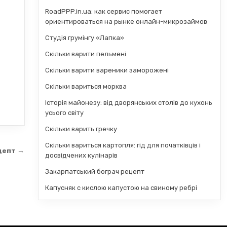
RoadPPP.in.ua: как сервис помогает
ориентироваться на рынке онлайн-микрозаймов
Студія грумінгу «Лапка»
Скільки варити пельмені
Скільки варити вареники заморожені
Скільки вариться морква
Історія майонезу: від дворянських столів до кухонь
усього світу
Скільки варить гречку
Скільки вариться картопля: гід для початківців і
цепт →
досвідчених кулінарів
Закарпатський бограч рецепт
Капусняк с кислою капустою на свиному ребрі