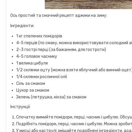
Ось простий та смачний рецепт аджики на зиму:
Інгредієнти:
1 кг спелених помідорів
4-5 перців (по смаку, можна використовувати солодкий а
2-3 гострі перці (за бажанням, для гостроти)
4-5 головок часнику
1 велика цибуля
1/2 склянки оцту (можна взяти яблучний або винний оцет
1/4 склянки рослинної олії
Сіль за смаком
Цукор за смаком
Зелень (петрушка, кінза) за смаком
Інструкції:
Спочатку вимийте помідори, перці, часник і цибулю. Обсуші
Подрібніть помідори, перці, часник і цибулю. Можна зроб
У мисці або каструлі змішайте подрібнені інгредієнти, дод