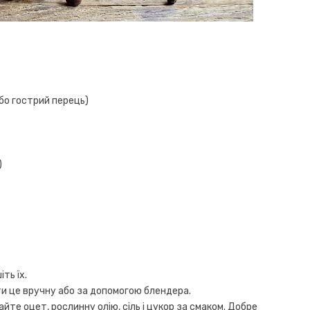
бо гострий перець)
)
ть їх.
ити це вручну або за допомогою блендера.
айте оцет, рослинну олію, сіль і цукор за смаком. Добре