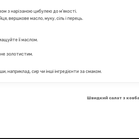
азом з нарізаною цибулею до м’якості.
я, вершкове масло, муку, сіль і перець.
мащуйте її маслом.
ане золотистим.
, наприклад, сир чи інші інгредієнти за смаком.
Швидкий салат з ковб