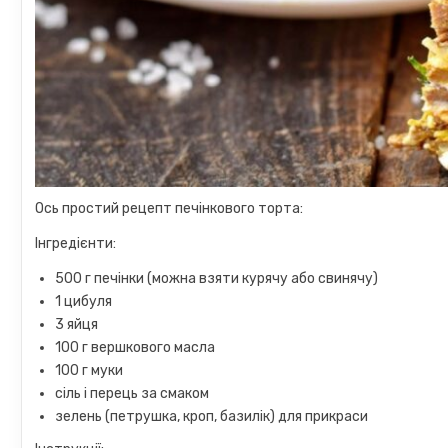
Ось простий рецепт печінкового торта:
Інгредієнти:
500 г печінки (можна взяти курячу або свинячу)
1 цибуля
3 яйця
100 г вершкового масла
100 г муки
сіль і перець за смаком
зелень (петрушка, кроп, базилік) для прикраси