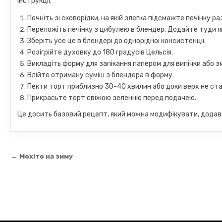
Інструкції:
Почніть зі сковорідки, на якій злегка підсмажте печінку р
Переложіть печінку з цибулею в блендер. Додайте туди яйц
Зберіть усе це в блендері до однорідної консистенції.
Розігрійте духовку до 180 градусів Цельсія.
Викладіть форму для запікання папером для випічки або з
Влійте отриману суміш з блендера в форму.
Пекти торт приблизно 30-40 хвилин або доки верх не ст
Прикрасьте торт свіжою зеленню перед подачею.
Це досить базовий рецепт, який можна модифікувати, додавши
Навігація
← Мохіто на зиму
записів