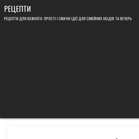
Skip
РЕЦЕПТИ
to
content
РЕЦЕПТИ ДЛЯ КОЖНОГО: ПРОСТІ І СМАЧНІ ІДЕЇ ДЛЯ СІМЕЙНИХ ОБІДІВ ТА ВЕЧЕРЬ