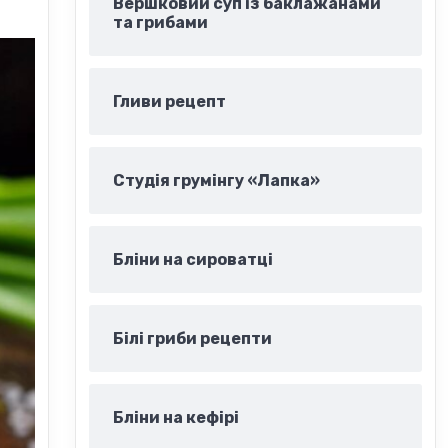
Вершковий суп із баклажанами
та грибами
Гливи рецепт
Студія грумінгу «Лапка»
Бліни на сироватці
Білі гриби рецепти
Бліни на кефірі