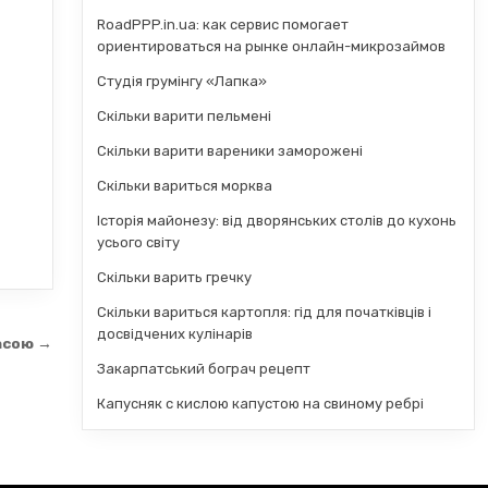
RoadPPP.in.ua: как сервис помогает
ориентироваться на рынке онлайн-микрозаймов
Студія грумінгу «Лапка»
Скільки варити пельмені
Скільки варити вареники заморожені
Скільки вариться морква
Історія майонезу: від дворянських столів до кухонь
усього світу
Скільки варить гречку
Скільки вариться картопля: гід для початківців і
досвідчених кулінарів
асою →
Закарпатський бограч рецепт
Капусняк с кислою капустою на свиному ребрі