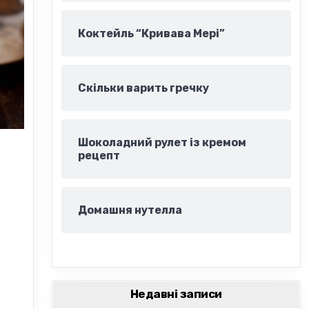
Коктейль “Кривава Мері”
Скільки варить гречку
Шоколадний рулет із кремом
рецепт
Домашня нутелла
Недавні записи