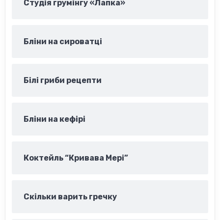
Студія грумінгу «Лапка»
Бліни на сироватці
Білі гриби рецепти
Бліни на кефірі
Коктейль “Кривава Мері”
Скільки варить гречку