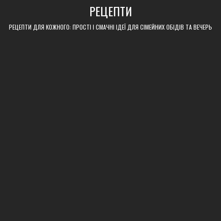
Skip
РЕЦЕПТИ
to
content
РЕЦЕПТИ ДЛЯ КОЖНОГО: ПРОСТІ І СМАЧНІ ІДЕЇ ДЛЯ СІМЕЙНИХ ОБІДІВ ТА ВЕЧЕРЬ