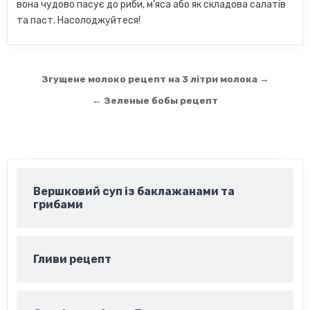
вона чудово пасує до риби, м’яса або як складова салатів
та паст. Насолоджуйтеся!
Навігація
Згущене молоко рецепт на 3 літри молока →
записів
← Зеленые бобы рецепт
Вершковий суп із баклажанами та
грибами
Гливи рецепт