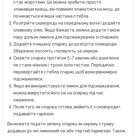
стає жорстким. Це можна зробити, просто
зламавши кінець, він повинен зламатися на місці, де
починається м’якша частина стебла.
Розігрійте сковороду на середньому вогні і додайте
оливкову олію. Якщо бажаєте, можна додати також
пару дольок лимона для підсмажування зі спаржею.
Додайте очищену спаржу до розігрітої сковороди.
Обережно посоліть і поперчіть за смаком.
Смажте спаржу протягом 5-7 хвилин або доки вона
не стане ніжною і трохи золотистою. Періодично
перевертайте стебла спаржі, щоб вони рівномірно
підсмажилися.
Якщо ви використовуєте лимон для підсмажування,
можна викрутити його сік на спаржу під час
смаження.
Після того, як спаржа готова, вийміть її з сковороди і
подавайте гарячою.
Ви можете подати зелену спаржу як окрему страву,
додавши до неї лимонний сік або тертий пармезан. Також