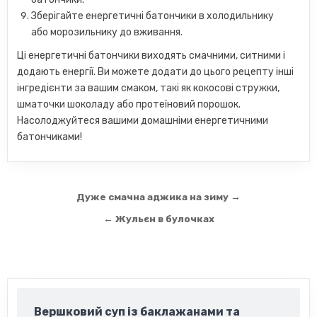
Зберігайте енергетичні батончики в холодильнику
або морозильнику до вживання.
Ці енергетичні батончики виходять смачними, ситними і
додають енергії. Ви можете додати до цього рецепту інші
інгредієнти за вашим смаком, такі як кокосові стружки,
шматочки шоколаду або протеїновий порошок.
Насолоджуйтеся вашими домашніми енергетичними
батончиками!
Навігація
Дуже смачна аджика на зиму →
записів
← Жульєн в булочках
Вершковий суп із баклажанами та