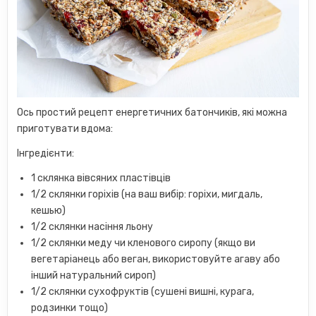
Ось простий рецепт енергетичних батончиків, які можна
приготувати вдома:
Інгредієнти:
1 склянка вівсяних пластівців
1/2 склянки горіхів (на ваш вибір: горіхи, мигдаль,
кешью)
1/2 склянки насіння льону
1/2 склянки меду чи кленового сиропу (якщо ви
вегетаріанець або веган, використовуйте агаву або
інший натуральний сироп)
1/2 склянки сухофруктів (сушені вишні, курага,
родзинки тощо)