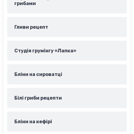
грибами
Гливи рецепт
Студія грумінгу «Лапка»
Бліни на сироватці
Білі гриби рецепти
Бліни на кефірі