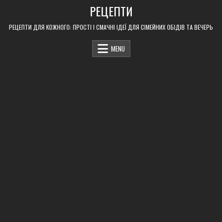
Skip
РЕЦЕПТИ
to
content
РЕЦЕПТИ ДЛЯ КОЖНОГО: ПРОСТІ І СМАЧНІ ІДЕЇ ДЛЯ СІМЕЙНИХ ОБІДІВ ТА ВЕЧЕРЬ
MENU