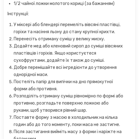
1/2 чайної ложки молотого кориці (за бажанням)
Інструкції:
У міксері або блендері перемеліть вівсяні пластівці,
горіхи та насіння льону до стану крупної крихти.
Перенесіть отриману суміш у велику миску.
Додайте мед або кленовий сироп до суміші вівсяних
пластівців і горіхів. Якщо користуєтеся
сухофруктами, додайте їх також до суміші.
Добре перемішайте всі інгредієнти до утворення
однорідної маси.
Постеліть папір для випічки на дно прямокутної
форми або противня.
Розподіліть отриману суміш рівномірно по формі або
противню, розгладьте поверхню ложкою або
руками, щоб утворився рівний шар.
Поставте форму з масою в холодильник на кілька
годин або до того моменту, поки маса не застигне.
Після застигання вийміть масу з форми і наріжте на
батончики.