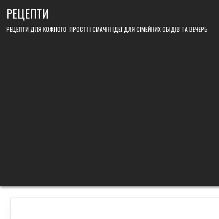
Skip
РЕЦЕПТИ
to
content
РЕЦЕПТИ ДЛЯ КОЖНОГО: ПРОСТІ І СМАЧНІ ІДЕЇ ДЛЯ СІМЕЙНИХ ОБІДІВ ТА ВЕЧЕРЬ