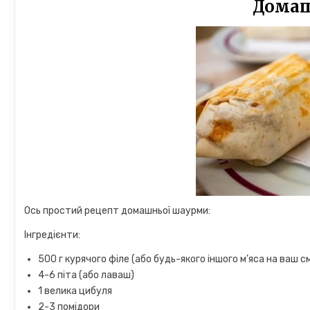
Дома
Ось простий рецепт домашньої шаурми:
Інгредієнти:
500 г курячого філе (або будь-якого іншого м’яса на ваш 
4-6 піта (або лаваш)
1 велика цибуля
2-3 помідори