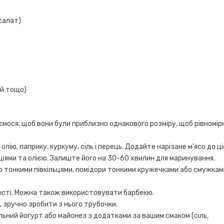
 салат)
ий тощо)
ємося, щоб вони були приблизно однакового розміру, щоб рівномір
лію, паприку, куркуму, сіль і перець. Додайте нарізане м’ясо до ці
ціями та олією. Залиште його на 30-60 хвилин для маринування.
лю тонкими півкільцями, помідори тонкими кружечками або смужкам
вності. Можна також використовувати барбекю.
, зручно зробити з нього трубочки.
ьний йогурт або майонез з додатками за вашим смаком (сіль,