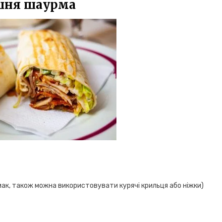
шня шаурма
смак, також можна використовувати курячі крильця або ніжки)