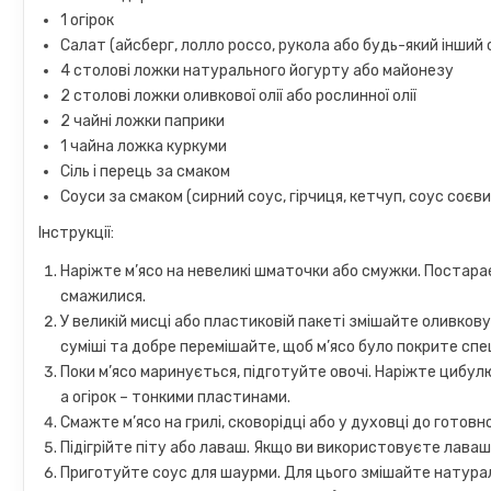
1 огірок
Салат (айсберг, лолло россо, рукола або будь-який інший
4 столові ложки натурального йогурту або майонезу
2 столові ложки оливкової олії або рослинної олії
2 чайні ложки паприки
1 чайна ложка куркуми
Сіль і перець за смаком
Соуси за смаком (сирний соус, гірчиця, кетчуп, соус соєв
Інструкції:
Наріжте м’ясо на невеликі шматочки або смужки. Постара
смажилися.
У великій мисці або пластиковій пакеті змішайте оливкову о
суміші та добре перемішайте, щоб м’ясо було покрите спе
Поки м’ясо маринується, підготуйте овочі. Наріжте цибу
а огірок – тонкими пластинами.
Смажте м’ясо на грилі, сковорідці або у духовці до гото
Підігрійте піту або лаваш. Якщо ви використовуєте лаваш
Приготуйте соус для шаурми. Для цього змішайте натурал