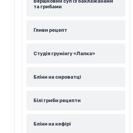
Вершковий суп із баклажанами
та грибами
Гливи рецепт
Студія грумінгу «Лапка»
Бліни на сироватці
Білі гриби рецепти
Бліни на кефірі