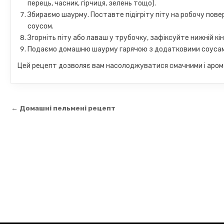
перець, часник, гірчиця, зелень тощо).
Збираємо шаурму. Поставте підігріту піту на робочу повер
соусом.
Згорніть піту або лаваш у трубочку, зафіксуйте нижній кі
Подаємо домашню шаурму гарячою з додатковими соусам
Цей рецепт дозволяє вам насолоджуватися смачними і аро
Навігація
← Домашні пельмені рецепт
записів