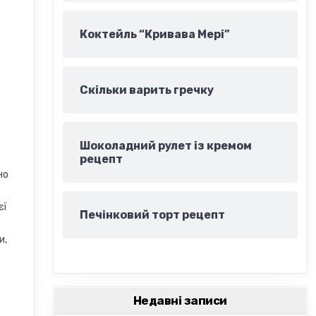
Коктейль “Кривава Мері”
Скільки варить гречку
Шоколадний рулет із кремом
рецепт
но
єї
Печінковий торт рецепт
и,
Недавні записи