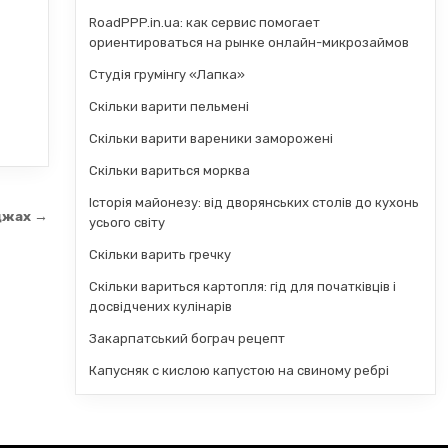
RoadPPP.in.ua: как сервис помогает
ориентироваться на рынке онлайн-микрозаймов
Студія грумінгу «Лапка»
Скільки варити пельмені
Скільки варити вареники заморожені
Скільки вариться морква
Історія майонезу: від дворянських столів до кухонь
джах →
усього світу
Скільки варить гречку
Скільки вариться картопля: гід для початківців і
досвідчених кулінарів
Закарпатський бограч рецепт
Капусняк с кислою капустою на свиному ребрі