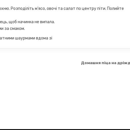
хню. Розподіліть м’ясо, овочі та салат по центру піти. Полийте
нець, щоб начинка не випала.
и за смаком.
матними шаурмами вдома зі
Домашня піца на дріж