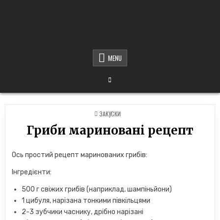
MENU
POSTED
ЗАКУСКИ
IN
Гриби мариновані рецепт
Ось простий рецепт маринованих грибів:
Інгредієнти:
500 г свіжих грибів (наприклад, шампіньйони)
1 цибуля, нарізана тонкими півкільцями
2-3 зубчики часнику, дрібно нарізані