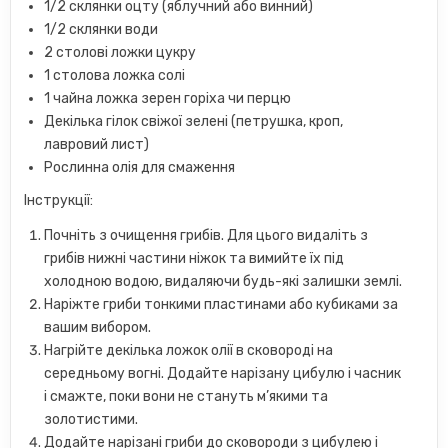
1/2 склянки оцту (яблучний або винний)
1/2 склянки води
2 столові ложки цукру
1 столова ложка солі
1 чайна ложка зерен горіха чи перцю
Декілька гілок свіжої зелені (петрушка, кроп,
лавровий лист)
Рослинна олія для смаження
Інструкції:
Почніть з очищення грибів. Для цього видаліть з
грибів нижні частини ніжок та вимийте їх під
холодною водою, видаляючи будь-які залишки землі.
Наріжте гриби тонкими пластинами або кубиками за
вашим вибором.
Нагрійте декілька ложок олії в сковороді на
середньому вогні. Додайте нарізану цибулю і часник
і смажте, поки вони не стануть м’якими та
золотистими.
Додайте нарізані гриби до сковороди з цибулею і