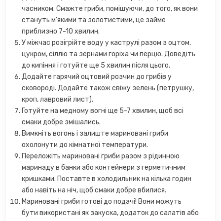
часником. Смажте гриби, помішуючи, до того, як вони
стануть м’якими та золотистими, це займе
приблизно 7-10 хвилин.
У міжчас розігрійте воду у каструлі разом з оцтом,
цукром, сіллю та зернами горіха чи перцю. Доведіть
до кипіння і готуйте ще 5 хвилин після цього.
Додайте гарячий оцтовий розчин до грибів у
сковороді. Додайте також свіжу зелень (петрушку,
кроп, лавровий лист).
Готуйте на медному вогні ще 5-7 хвилин, щоб всі
смаки добре змішались.
Вимкніть вогонь і залиште мариновані гриби
охолонути до кімнатної температури.
Переложіть мариновані гриби разом з рідинною
маринаду в банки або контейнери з герметичним
кришками. Поставте в холодильник на кілька годин
або навіть на ніч, щоб смаки добре вбилися.
Мариновані гриби готові до подачі! Вони можуть
бути використані як закуска, додаток до салатів або