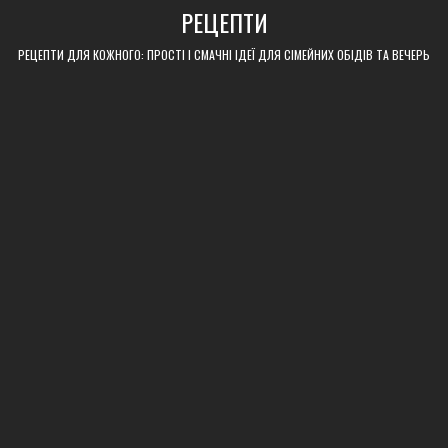
Skip
РЕЦЕПТИ
to
content
РЕЦЕПТИ ДЛЯ КОЖНОГО: ПРОСТІ І СМАЧНІ ІДЕЇ ДЛЯ СІМЕЙНИХ ОБІДІВ ТА ВЕЧЕРЬ