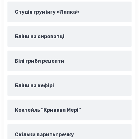
Студія грумінгу «Лапка»
Бліни на сироватці
Білі гриби рецепти
Бліни на кефірі
Коктейль “Кривава Мері”
Скільки варить гречку