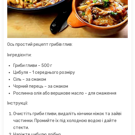
Ось простий рецепт грибів глив:
Інгредієнти:
Гриби гливи – 500 г
Цибуля – 1 середнього розміру
Сіль – за смаком
Чорний перець – за смаком
Рослинна олія або вершкове масло – для смаження
Інструкції:
Очистіть гриби гливи, видаліть кінчики ніжок та зайві
частинки. Промийте їх під холодною водою і дайте
стекти.
Наріжте цибулю дрібно.