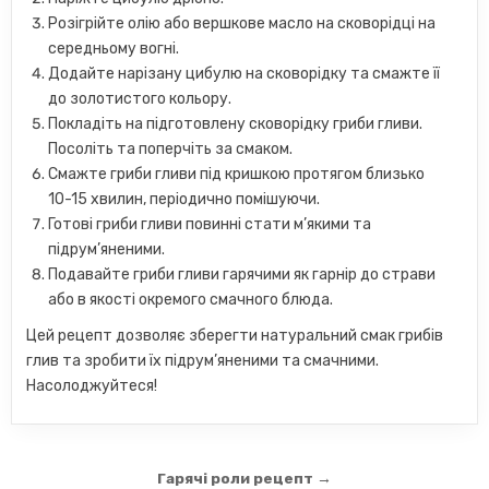
Розігрійте олію або вершкове масло на сковорідці на
середньому вогні.
Додайте нарізану цибулю на сковорідку та смажте її
до золотистого кольору.
Покладіть на підготовлену сковорідку гриби гливи.
Посоліть та поперчіть за смаком.
Смажте гриби гливи під кришкою протягом близько
10-15 хвилин, періодично помішуючи.
Готові гриби гливи повинні стати м’якими та
підрум’яненими.
Подавайте гриби гливи гарячими як гарнір до страви
або в якості окремого смачного блюда.
Цей рецепт дозволяє зберегти натуральний смак грибів
глив та зробити їх підрум’яненими та смачними.
Насолоджуйтеся!
Навігація
Гарячі роли рецепт →