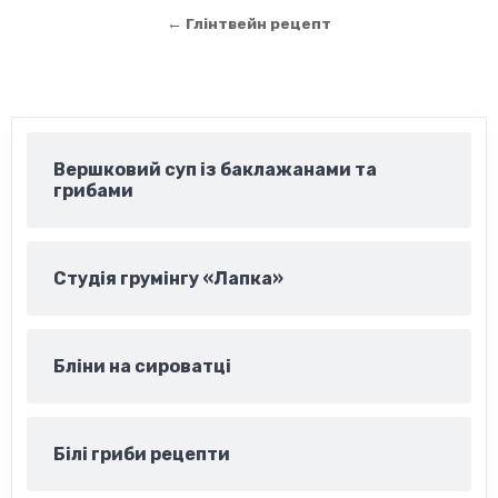
записів
← Глінтвейн рецепт
Вершковий суп із баклажанами та
грибами
Студія грумінгу «Лапка»
Бліни на сироватці
Білі гриби рецепти