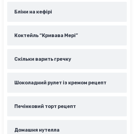
Бліни на кефірі
Коктейль “Кривава Мері”
Скільки варить гречку
Шоколадний рулет із кремом рецепт
Печінковий торт рецепт
Домашня нутелла