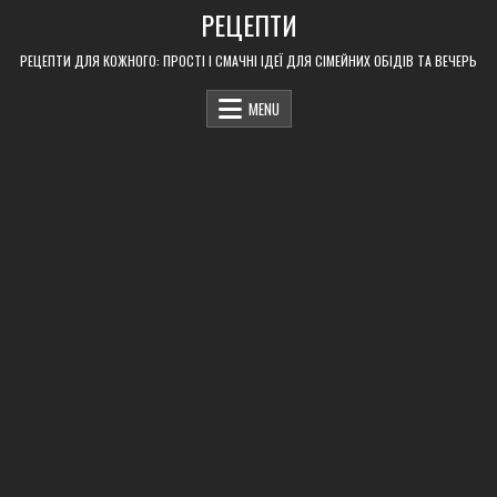
Skip
РЕЦЕПТИ
to
content
РЕЦЕПТИ ДЛЯ КОЖНОГО: ПРОСТІ І СМАЧНІ ІДЕЇ ДЛЯ СІМЕЙНИХ ОБІДІВ ТА ВЕЧЕРЬ
MENU