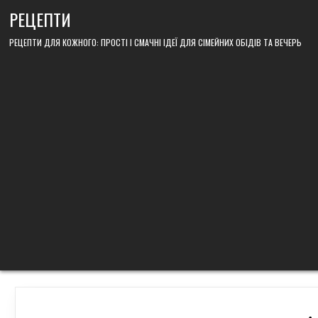
Skip
РЕЦЕПТИ
to
content
РЕЦЕПТИ ДЛЯ КОЖНОГО: ПРОСТІ І СМАЧНІ ІДЕЇ ДЛЯ СІМЕЙНИХ ОБІДІВ ТА ВЕЧЕРЬ