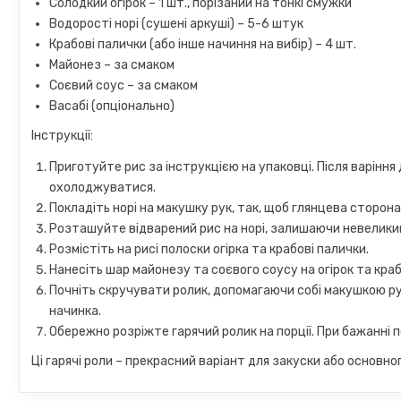
Солодкий огірок – 1 шт., порізаний на тонкі смужки
Водорості норі (сушені аркуші) – 5-6 штук
Крабові палички (або інше начиння на вибір) – 4 шт.
Майонез – за смаком
Соєвий соус – за смаком
Васабі (опціонально)
Інструкції:
Приготуйте рис за інструкцією на упаковці. Після варіння
охолоджуватися.
Покладіть норі на макушку рук, так, щоб глянцева сторона
Розташуйте відварений рис на норі, залишаючи невеликий
Розмістіть на рисі полоски огірка та крабові палички.
Нанесіть шар майонезу та соєвого соусу на огірок та краб
Почніть скручувати ролик, допомагаючи собі макушкою рук
начинка.
Обережно розріжте гарячий ролик на порції. При бажанні п
Ці гарячі роли – прекрасний варіант для закуски або основ