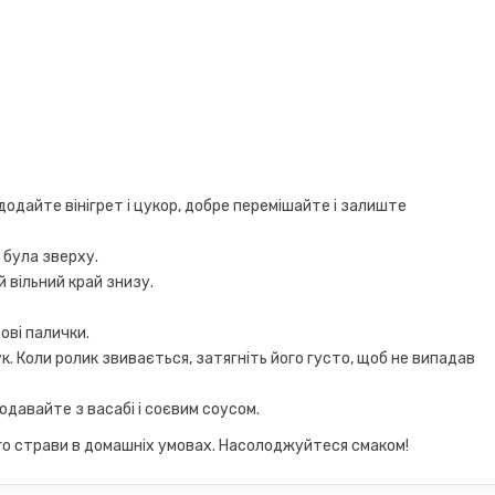
 додайте вінігрет і цукор, добре перемішайте і залиште
 була зверху.
 вільний край знизу.
ові палички.
. Коли ролик звивається, затягніть його густо, щоб не випадав
одавайте з васабі і соєвим соусом.
ного страви в домашніх умовах. Насолоджуйтеся смаком!