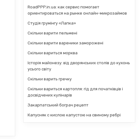
RoadPPP.in.ua: как сервис помогает
ориентироваться на рынке онлайн-микрозаймов
Студія грумінгу «Лапка»
Скільки варити пельмені
Скільки варити вареники заморожені
Скільки вариться морква
Історія майонезу: від дворянських столів до кухонь
усього світу
Скільки варить гречку
Скільки вариться картопля: гід для початківців і
досвідчених кулінарів
Закарпатський бограч рецепт
Капусняк с кислою капустою на свиному ребрі