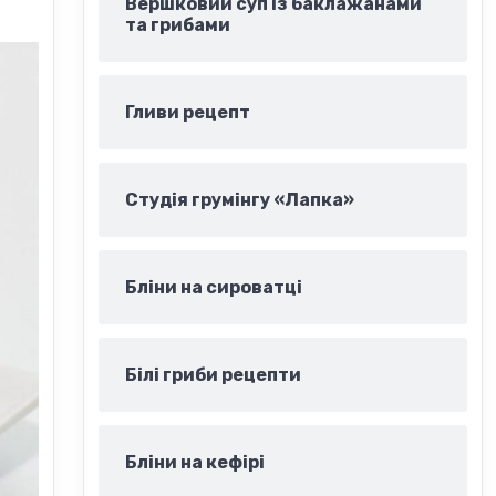
Вершковий суп із баклажанами
та грибами
Гливи рецепт
Студія грумінгу «Лапка»
Бліни на сироватці
Білі гриби рецепти
Бліни на кефірі