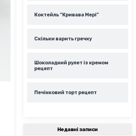
Коктейль “Кривава Мері”
Скільки варить гречку
Шоколадний рулет із кремом
рецепт
Печінковий торт рецепт
Недавні записи