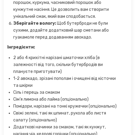
порошок, куркума, часниковий порошок або
кунжутне насіння. Це дозволить вам створити
унікальний смак, який вам сподобається.
Зберігайте вологу:
Щоб бутерброди не були
сухими, додайте додатковий шар сметани або
гуакамоле перед додаванням авокадо.
Інгредієнти:
2 або 4 крихітні нарізані шматочки хліба (в
залежності від того, скільки бутербродів ви
плануєте приготувати)
1-2 авокадо, зрізані пополам і очищені від кісточки
та шкірки
Сіль і перець за смаком
Сім’я лимона або лайма (опціонально)
Помідори, нарізані на тонкі кружечки (опціонально)
Свіжі зелені, такі як шпинат, рукола або листя
салату (опціонально)
Додаткові начинки за смаком, такі як кунжут,
насіння чіа, кедрові горішки (опціонально)