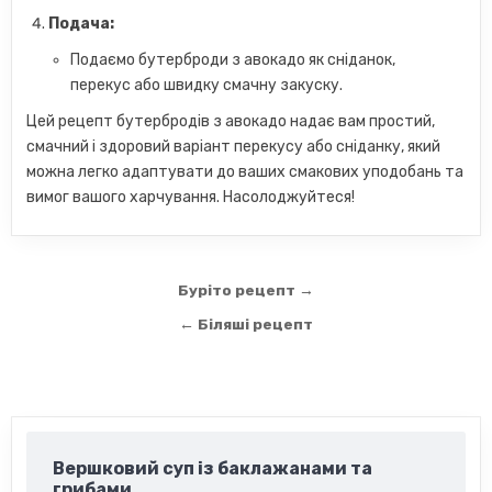
Подача:
Подаємо бутерброди з авокадо як сніданок,
перекус або швидку смачну закуску.
Цей рецепт бутербродів з авокадо надає вам простий,
смачний і здоровий варіант перекусу або сніданку, який
можна легко адаптувати до ваших смакових уподобань та
вимог вашого харчування. Насолоджуйтеся!
Навігація
Буріто рецепт →
записів
← Біляші рецепт
Вершковий суп із баклажанами та
грибами