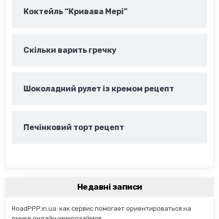
Коктейль “Кривава Мері”
Скільки варить гречку
Шоколадний рулет із кремом рецепт
Печінковий торт рецепт
Недавні записи
RoadPPP.in.ua: как сервис помогает ориентироваться на
рынке онлайн-микрозаймов