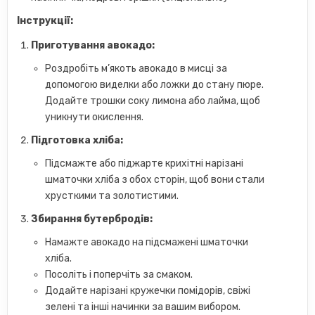
Інструкції:
Приготування авокадо:
Роздробіть м’якоть авокадо в мисці за
допомогою виделки або ложки до стану пюре.
Додайте трошки соку лимона або лайма, щоб
уникнути окислення.
Підготовка хліба:
Підсмажте або піджарте крихітні нарізані
шматочки хліба з обох сторін, щоб вони стали
хрусткими та золотистими.
Збирання бутербродів:
Намажте авокадо на підсмажені шматочки
хліба.
Посоліть і поперчіть за смаком.
Додайте нарізані кружечки помідорів, свіжі
зелені та інші начинки за вашим вибором.