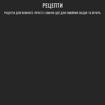
Skip
РЕЦЕПТИ
to
content
РЕЦЕПТИ ДЛЯ КОЖНОГО: ПРОСТІ І СМАЧНІ ІДЕЇ ДЛЯ СІМЕЙНИХ ОБІДІВ ТА ВЕЧЕРЬ