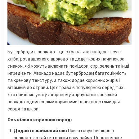
Бутерброди з авокадо – це страва, яка складається з
хліба, роздавленого авокадо та додаткових начинок за
смаком, які можуть включати помідори, сир, зелень та інші
інгредієнти. Авокадо надає бутербродам багатоцінність
та кремову текстуру, а також додає корисних жирів і
вітамінів до страви. Ця страва є популярною серед тих,
хто приділяє увагу здоровому харчуванню, оскільки
авокадо відомо своїми корисними властивостями для
серця та шкіри.
Ось кілька корисних порад:
Додайте лаймовий сік:
Приготовуючи пюре з
авокадо, додайте трошки соку лайма. Це допоможе