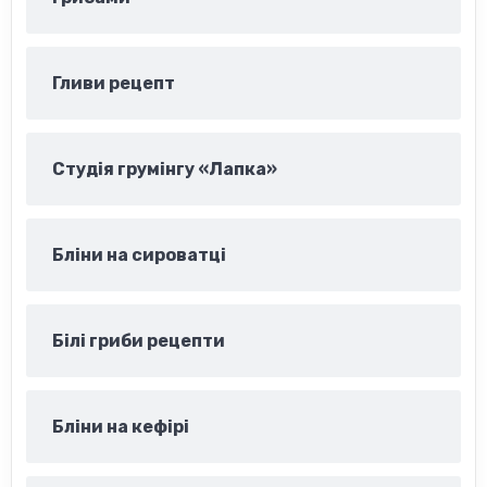
Гливи рецепт
Студія грумінгу «Лапка»
Бліни на сироватці
Білі гриби рецепти
Бліни на кефірі