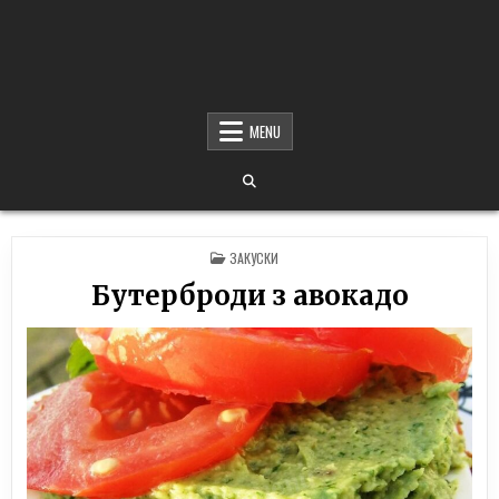
MENU
POSTED
ЗАКУСКИ
IN
Бутерброди з авокадо