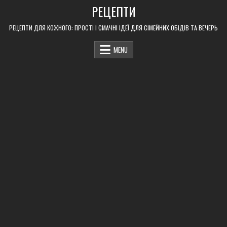
Skip
РЕЦЕПТИ
to
content
РЕЦЕПТИ ДЛЯ КОЖНОГО: ПРОСТІ І СМАЧНІ ІДЕЇ ДЛЯ СІМЕЙНИХ ОБІДІВ ТА ВЕЧЕРЬ
MENU