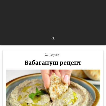
POSTED
ЗАКУСКИ
IN
Бабагануш рецепт