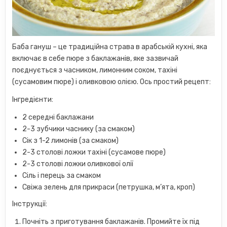
Баба гануш – це традиційна страва в арабській кухні, яка
включає в себе пюре з баклажанів, яке зазвичай
поєднується з часником, лимонним соком, тахіні
(сусамовим пюре) і оливковою олією. Ось простий рецепт:
Інгредієнти:
2 середні баклажани
2-3 зубчики часнику (за смаком)
Сік з 1-2 лимонів (за смаком)
2-3 столові ложки тахіні (сусамове пюре)
2-3 столові ложки оливкової олії
Сіль і перець за смаком
Свіжа зелень для прикраси (петрушка, м’ята, кроп)
Інструкції:
Почніть з приготування баклажанів. Промийте їх під