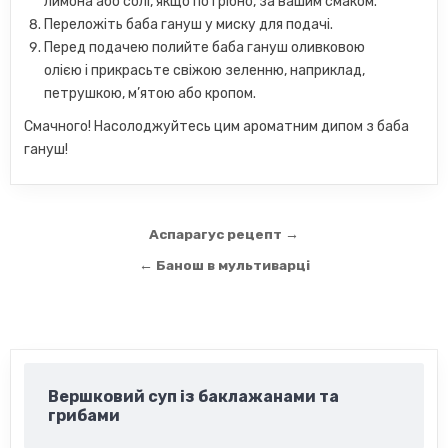
лимона або солі, якщо потрібно, за вашим смаком.
Переложіть баба гануш у миску для подачі.
Перед подачею полийте баба гануш оливковою
олією і прикрасьте свіжою зеленню, наприклад,
петрушкою, м’ятою або кропом.
Смачного! Насолоджуйтесь цим ароматним дипом з баба
гануш!
Навігація
Аспарагус рецепт →
записів
← Банош в мультиварці
Вершковий суп із баклажанами та
грибами