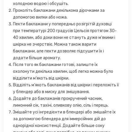
холодною водою і обсушіть.
Проколіть баклажани декількома дірочками за
допомогою вилки або ножа.
Пекти баклажани у попередньо розігрітій духовці
при температурі 200 градусів Цельсія протягом 30-
40 хвилин, або доки вони не стануть дуже м’якими і
шкірка не зчерствіє. Можна також варити
баклажани, але пекти дозволяє підсушити їх і
додати більше аромату.
Після того як баклажани готові, залиште їх
охолонути декілька хвилин, щоб легко можна було
відділити м’якоть від шкірки.
Відділіть м’якоть баклажанів від шкірки і переложіть її
у блендер або в миску для змішування.
Додайте до баклажанів прокручений часник,
лимонний сік, тахіні, оливкову олію, сіль і перець.
Змішайте усі інгредієнти в блендері або змішайте їх
за допомогою блендера для іммерсійних дій до
однорідної консистенції. Додайте більше соку