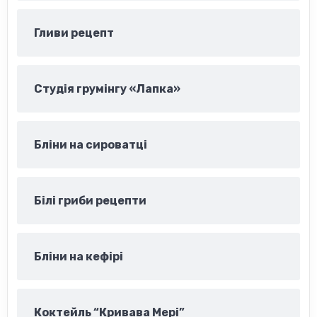
Гливи рецепт
Студія грумінгу «Лапка»
Бліни на сироватці
Білі гриби рецепти
Бліни на кефірі
Коктейль “Кривава Мері”