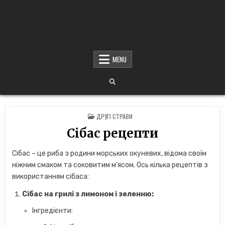
MENU
POSTED
ДРУГІ СТРАВИ
IN
Сібас рецепти
Сібас – це риба з родини морських окуневих, відома своїм
ніжним смаком та соковитим м’ясом. Ось кілька рецептів з
використанням сібаса:
Сібас на грилі з лимоном і зеленню:
Інгредієнти: