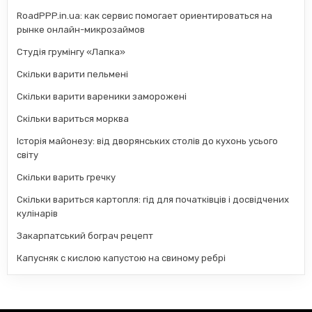
RoadPPP.in.ua: как сервис помогает ориентироваться на
рынке онлайн-микрозаймов
Студія грумінгу «Лапка»
Скільки варити пельмені
Скільки варити вареники заморожені
Скільки вариться морква
Історія майонезу: від дворянських столів до кухонь усього
світу
Скільки варить гречку
Скільки вариться картопля: гід для початківців і досвідчених
кулінарів
Закарпатський бограч рецепт
Капусняк с кислою капустою на свиному ребрі