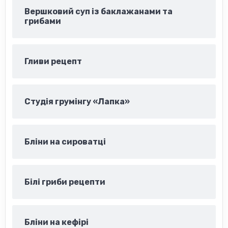
Вершковий суп із баклажанами та
грибами
Гливи рецепт
Студія грумінгу «Лапка»
Бліни на сироватці
Білі гриби рецепти
Бліни на кефірі