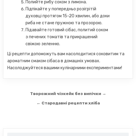
Полийте рибу соком з лимона.
Підпікайте у попередньо розігрітій
духовці протягом 15-20 хвилин, або доки
риба не стане пружною та прозорою.
Підавайте готовий сібас, политий соком
з печених томатів та прикрашений
свіжою зеленню.
Ці рецепти допоможуть вам насолодитися соковитим та
ароматним смаком сібаса в домашніх умовах.
Насолоджуйтеся вашими кулінарними експериментами!
Навігація
Творожний чізкейк без випічки →
записів
← Стародавні рецепти хліба