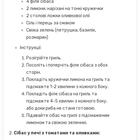
4 філе сібаса
2 лимони, нарізані на тонкі кружечки
2 столові ложки оливкової олії
Сіль і перець за смаком
Свіжа зелень (петрушка, базилік,
розмарин)
Інструкції:
Розігрійте гриль.
Посоліть і поперчіть філе сібаса з обох
сторін.
Покладіть кружечки лимона на гриль та
підсмажте 1-2 хвилини з кожного боку.
Покладіть філе сібаса на гриль та
підсмажте 4-5 хвилин з кожного боку,
або доки риба не стане готовою.
Підавайте сібас на грилі з підсмаженим
лимоном та свіжою зеленню.
Сібас у печі з томатами та оливками: