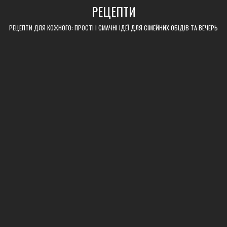
Skip
РЕЦЕПТИ
to
content
РЕЦЕПТИ ДЛЯ КОЖНОГО: ПРОСТІ І СМАЧНІ ІДЕЇ ДЛЯ СІМЕЙНИХ ОБІДІВ ТА ВЕЧЕРЬ