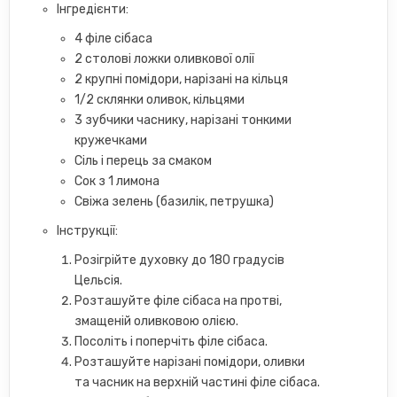
Інгредієнти:
4 філе сібаса
2 столові ложки оливкової олії
2 крупні помідори, нарізані на кільця
1/2 склянки оливок, кільцями
3 зубчики часнику, нарізані тонкими
кружечками
Сіль і перець за смаком
Сок з 1 лимона
Свіжа зелень (базилік, петрушка)
Інструкції:
Розігрійте духовку до 180 градусів
Цельсія.
Розташуйте філе сібаса на протві,
змащеній оливковою олією.
Посоліть і поперчіть філе сібаса.
Розташуйте нарізані помідори, оливки
та часник на верхній частині філе сібаса.