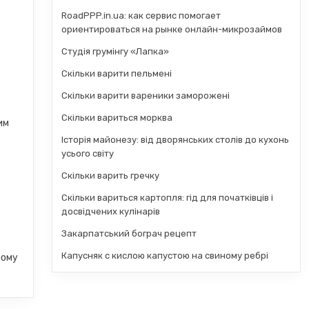
RoadPPP.in.ua: как сервис помогает
ориентироваться на рынке онлайн-микрозаймов
Студія грумінгу «Лапка»
Скільки варити пельмені
Скільки варити вареники заморожені
Скільки вариться морква
им
Історія майонезу: від дворянських столів до кухонь
усього світу
Скільки варить гречку
Скільки вариться картопля: гід для початківців і
досвідчених кулінарів
Закарпатський бограч рецепт
Капусняк с кислою капустою на свиному ребрі
шому