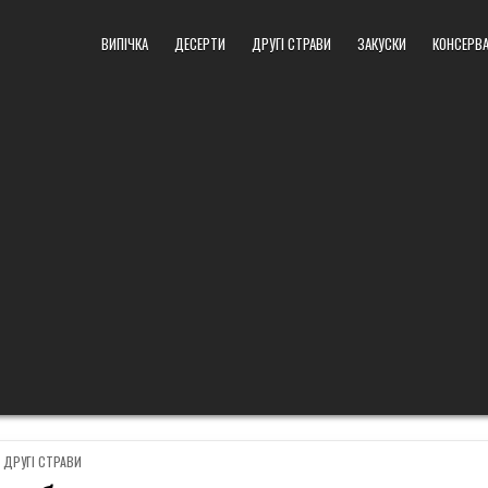
ВИПІЧКА
ДЕСЕРТИ
ДРУГІ СТРАВИ
ЗАКУСКИ
КОНСЕРВА
POSTED
ДРУГІ СТРАВИ
IN