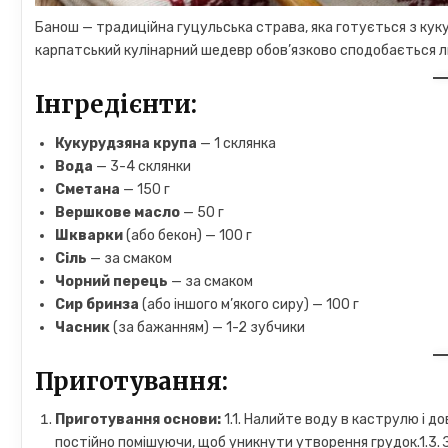
Банош — традиційна гуцульська страва, яка готується з куку
карпатський кулінарний шедевр обов’язково сподобається л
Інгредієнти:
Кукурудзяна крупа
— 1 склянка
Вода
— 3-4 склянки
Сметана
— 150 г
Вершкове масло
— 50 г
Шкварки
(або бекон) — 100 г
Сіль
— за смаком
Чорний перець
— за смаком
Сир бринза
(або іншого м’якого сиру) — 100 г
Часник
(за бажанням) — 1-2 зубчики
Приготування:
Приготування основи:
1.1. Налийте воду в каструлю і д
постійно помішуючи, щоб уникнути утворення грудок.1.3. Зм