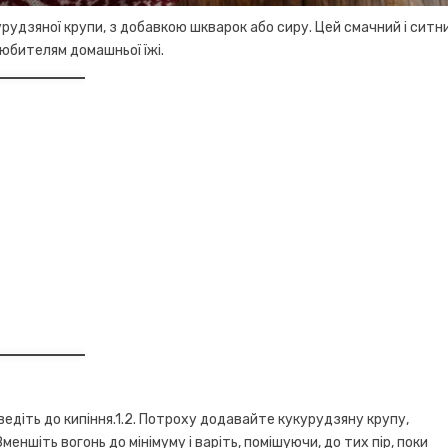
рудзяної крупи, з добавкою шкварок або сиру. Цей смачний і ситн
юбителям домашньої їжі.
оведіть до кипіння.1.2. Потроху додавайте кукурудзяну крупу,
еншіть вогонь до мінімуму і варіть, помішуючи, до тих пір, поки