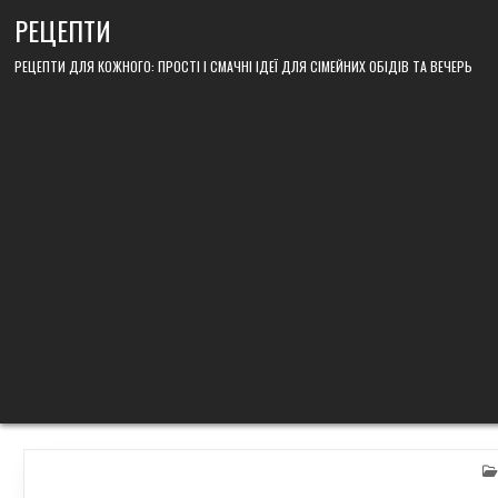
Skip
РЕЦЕПТИ
to
content
РЕЦЕПТИ ДЛЯ КОЖНОГО: ПРОСТІ І СМАЧНІ ІДЕЇ ДЛЯ СІМЕЙНИХ ОБІДІВ ТА ВЕЧЕРЬ