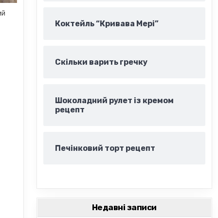
ий
Коктейль “Кривава Мері”
Скільки варить гречку
Шоколадний рулет із кремом
рецепт
Печінковий торт рецепт
Недавні записи