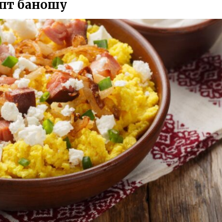
пт баношу