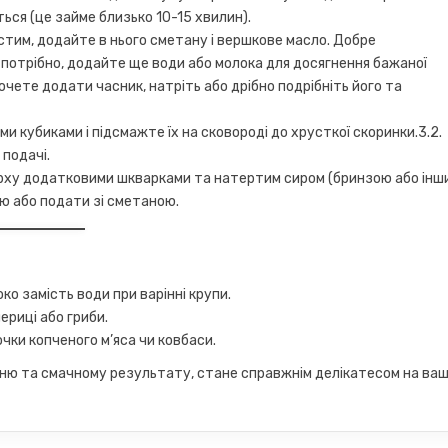
еться (це займе близько 10-15 хвилин).
устим, додайте в нього сметану і вершкове масло. Добре
потрібно, додайте ще води або молока для досягнення бажаної
хочете додати часник, натріть або дрібно подрібніть його та
ми кубиками і підсмажте їх на сковороді до хрусткої скоринки.3.2.
 подачі.
верху додатковими шкварками та натертим сиром (бринзою або інш
ню або подати зі сметаною.
о замість води при варінні крупи.
риці або гриби.
ки копченого м’яса чи ковбаси.
нню та смачному результату, стане справжнім делікатесом на ва