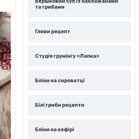
Вершковий суп із баклажанами
та грибами
Гливи рецепт
Студія грумінгу «Лапка»
Бліни на сироватці
Білі гриби рецепти
Бліни на кефірі