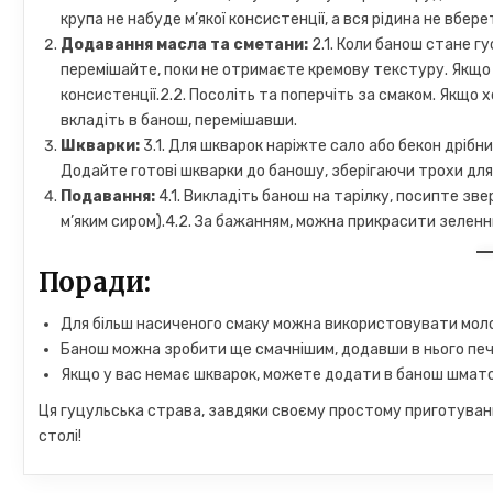
крупа не набуде м’якої консистенції, а вся рідина не вбер
Додавання масла та сметани:
2.1. Коли банош стане г
перемішайте, поки не отримаєте кремову текстуру. Якщо 
консистенції.2.2. Посоліть та поперчіть за смаком. Якщо 
вкладіть в банош, перемішавши.
Шкварки:
3.1. Для шкварок наріжте сало або бекон дрібни
Додайте готові шкварки до баношу, зберігаючи трохи для
Подавання:
4.1. Викладіть банош на тарілку, посипте з
м’яким сиром).4.2. За бажанням, можна прикрасити зелен
Поради:
Для більш насиченого смаку можна використовувати молок
Банош можна зробити ще смачнішим, додавши в нього пече
Якщо у вас немає шкварок, можете додати в банош шматоч
Ця гуцульська страва, завдяки своєму простому приготува
столі!