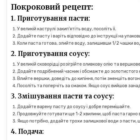
Покроковий рецепт:
1.
Приготування пасти:
У великій каструлі закип’ятіть воду, посоліть її.
Додайте пасту і варіть відповідно до інструкції на упаков
Коли паста готова, злийте воду, залишивши 1/2 чашки вод
2.
Приготування соусу:
У великій сковорідці розігрійте оливкову олію та вершков
Додайте подрібнений часник і обсмажте до золотистого к
Влийте вершки, доведіть до кипіння, потім зменшіть вогон
Посоліть та поперчіть за смаком. Якщо соус вийшов занад
3.
Змішування пасти та соусу:
Додайте варену пасту до соусу і добре перемішайте.
Продовжуйте готувати ще 1-2 хвилини, щоб паста гарно 
Якщо потрібно, додайте трохи залишкової води з пасти, 
4.
Подача: