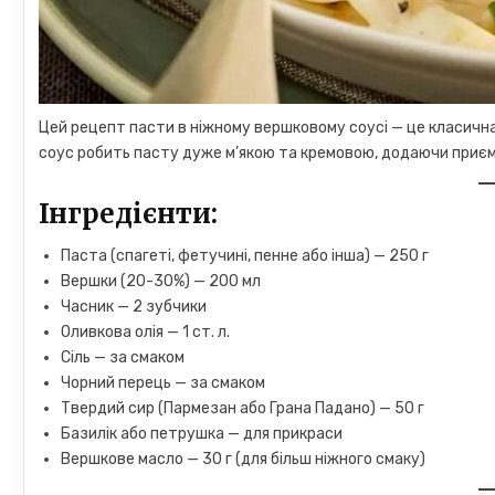
Цей рецепт пасти в ніжному вершковому соусі — це класична 
соус робить пасту дуже м’якою та кремовою, додаючи приєм
Інгредієнти:
Паста (спагеті, фетучині, пенне або інша) — 250 г
Вершки (20-30%) — 200 мл
Часник — 2 зубчики
Оливкова олія — 1 ст. л.
Сіль — за смаком
Чорний перець — за смаком
Твердий сир (Пармезан або Грана Падано) — 50 г
Базилік або петрушка — для прикраси
Вершкове масло — 30 г (для більш ніжного смаку)