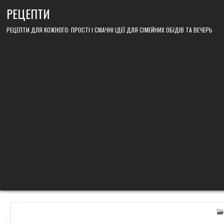
Skip
РЕЦЕПТИ
to
content
РЕЦЕПТИ ДЛЯ КОЖНОГО: ПРОСТІ І СМАЧНІ ІДЕЇ ДЛЯ СІМЕЙНИХ ОБІДІВ ТА ВЕЧЕРЬ