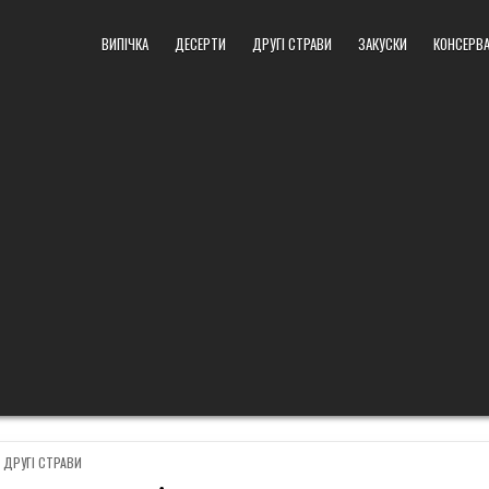
ВИПІЧКА
ДЕСЕРТИ
ДРУГІ СТРАВИ
ЗАКУСКИ
КОНСЕРВА
POSTED
ДРУГІ СТРАВИ
IN