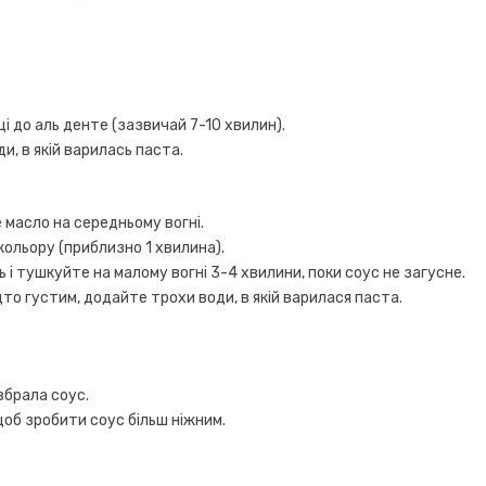
ці до аль денте (зазвичай 7-10 хвилин).
и, в якій варилась паста.
е масло на середньому вогні.
ольору (приблизно 1 хвилина).
ь і тушкуйте на малому вогні 3-4 хвилини, поки соус не загусне.
то густим, додайте трохи води, в якій варилася паста.
вбрала соус.
щоб зробити соус більш ніжним.