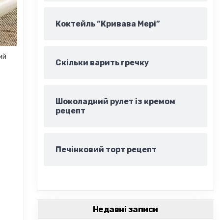
Коктейль “Кривава Мері”
ий
Скільки варить гречку
Шоколадний рулет із кремом
рецепт
Печінковий торт рецепт
Недавні записи