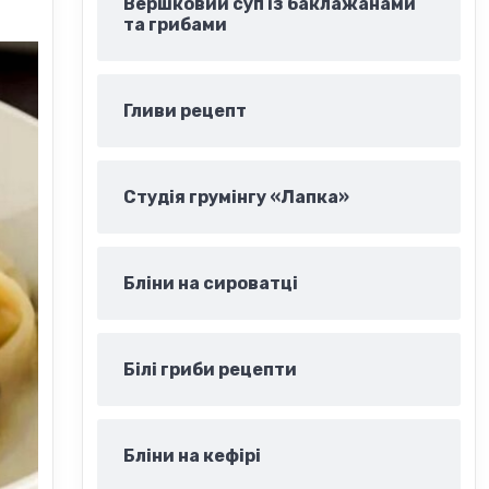
Вершковий суп із баклажанами
та грибами
Гливи рецепт
Студія грумінгу «Лапка»
Бліни на сироватці
Білі гриби рецепти
Бліни на кефірі