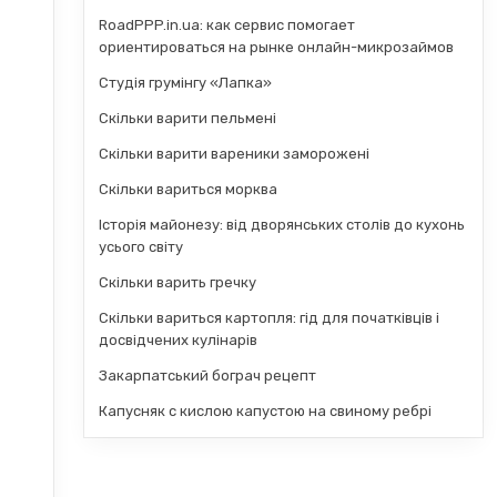
RoadPPP.in.ua: как сервис помогает
ориентироваться на рынке онлайн-микрозаймов
Студія грумінгу «Лапка»
Скільки варити пельмені
Скільки варити вареники заморожені
Скільки вариться морква
Історія майонезу: від дворянських столів до кухонь
усього світу
Скільки варить гречку
Скільки вариться картопля: гід для початківців і
досвідчених кулінарів
Закарпатський бограч рецепт
Капусняк с кислою капустою на свиному ребрі