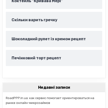
Коктейль “Кривава Мері”
Скільки варить гречку
Шоколадний рулет із кремом рецепт
Печінковий торт рецепт
Недавні записи
RoadPPP.in.ua: как сервис помогает ориентироваться на
рынке онлайн-микрозаймов