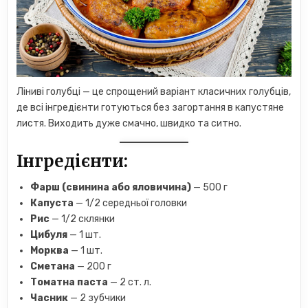
Ліниві голубці — це спрощений варіант класичних голубців,
де всі інгредієнти готуються без загортання в капустяне
листя. Виходить дуже смачно, швидко та ситно.
Інгредієнти:
Фарш (свинина або яловичина)
— 500 г
Капуста
— 1/2 середньої головки
Рис
— 1/2 склянки
Цибуля
— 1 шт.
Морква
— 1 шт.
Сметана
— 200 г
Томатна паста
— 2 ст. л.
Часник
— 2 зубчики