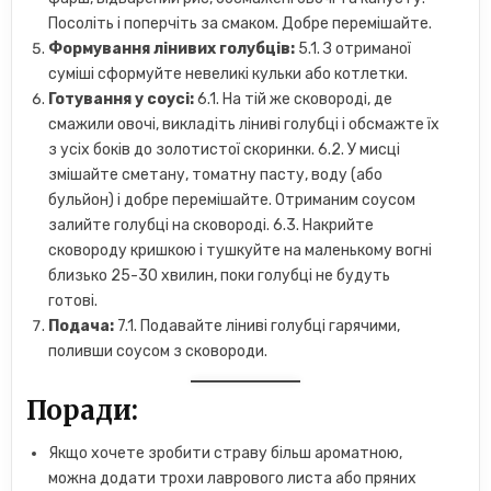
Посоліть і поперчіть за смаком. Добре перемішайте.
Формування лінивих голубців:
5.1. З отриманої
суміші сформуйте невеликі кульки або котлетки.
Готування у соусі:
6.1. На тій же сковороді, де
смажили овочі, викладіть ліниві голубці і обсмажте їх
з усіх боків до золотистої скоринки. 6.2. У мисці
змішайте сметану, томатну пасту, воду (або
бульйон) і добре перемішайте. Отриманим соусом
залийте голубці на сковороді. 6.3. Накрийте
сковороду кришкою і тушкуйте на маленькому вогні
близько 25-30 хвилин, поки голубці не будуть
готові.
Подача:
7.1. Подавайте ліниві голубці гарячими,
поливши соусом з сковороди.
Поради:
Якщо хочете зробити страву більш ароматною,
можна додати трохи лаврового листа або пряних