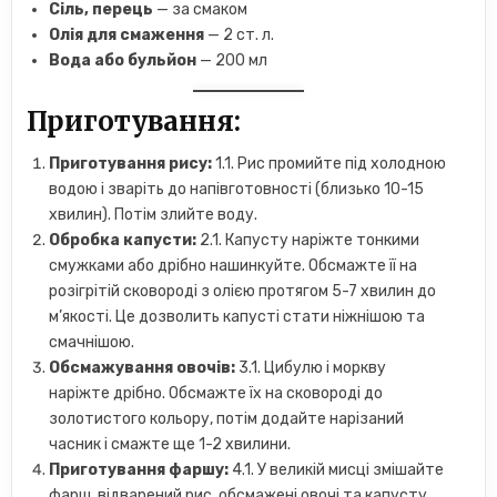
Сіль, перець
— за смаком
Олія для смаження
— 2 ст. л.
Вода або бульйон
— 200 мл
Приготування:
Приготування рису:
1.1. Рис промийте під холодною
водою і зваріть до напівготовності (близько 10-15
хвилин). Потім злийте воду.
Обробка капусти:
2.1. Капусту наріжте тонкими
смужками або дрібно нашинкуйте. Обсмажте її на
розігрітій сковороді з олією протягом 5-7 хвилин до
м’якості. Це дозволить капусті стати ніжнішою та
смачнішою.
Обсмажування овочів:
3.1. Цибулю і моркву
наріжте дрібно. Обсмажте їх на сковороді до
золотистого кольору, потім додайте нарізаний
часник і смажте ще 1-2 хвилини.
Приготування фаршу:
4.1. У великій мисці змішайте
фарш, відварений рис, обсмажені овочі та капусту.