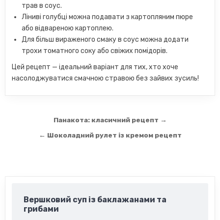
трав в соус.
Ліниві голубці можна подавати з картопляним пюре
або відвареною картоплею.
Для більш вираженого смаку в соус можна додати
трохи томатного соку або свіжих помідорів.
Цей рецепт — ідеальний варіант для тих, хто хоче
насолоджуватися смачною стравою без зайвих зусиль!
Навігація
Панакота: класичний рецепт →
записів
← Шоколадний рулет із кремом рецепт
Вершковий суп із баклажанами та
грибами