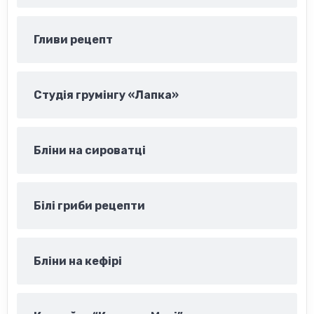
Гливи рецепт
Студія грумінгу «Лапка»
Бліни на сироватці
Білі гриби рецепти
Бліни на кефірі