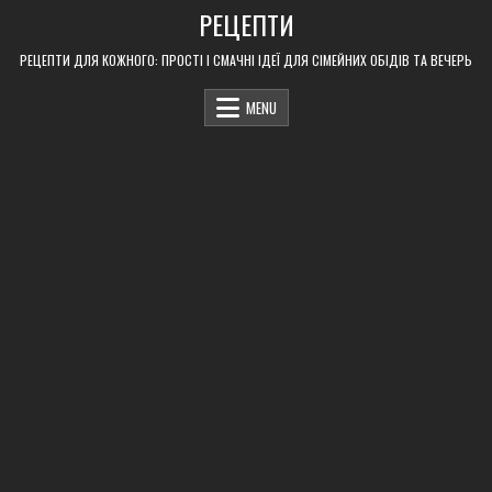
Skip
РЕЦЕПТИ
to
content
РЕЦЕПТИ ДЛЯ КОЖНОГО: ПРОСТІ І СМАЧНІ ІДЕЇ ДЛЯ СІМЕЙНИХ ОБІДІВ ТА ВЕЧЕРЬ
MENU