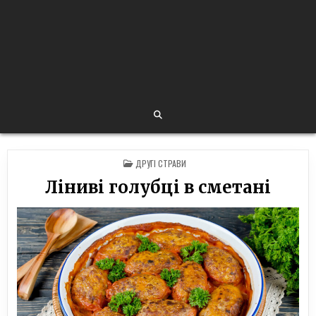
POSTED
ДРУГІ СТРАВИ
IN
Ліниві голубці в сметані