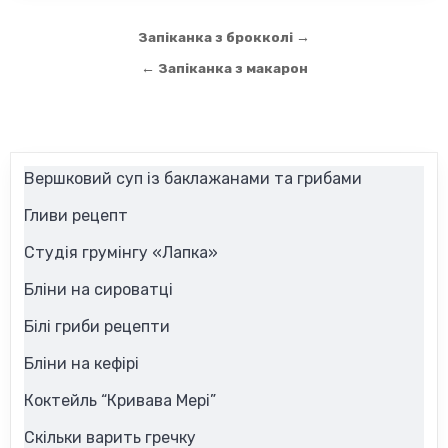
Навігація
Запіканка з брокколі →
записів
← Запіканка з макарон
Вершковий суп із баклажанами та грибами
Гливи рецепт
Студія грумінгу «Лапка»
Бліни на сироватці
Білі гриби рецепти
Бліни на кефірі
Коктейль “Кривава Мері”
Скільки варить гречку