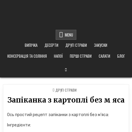
MENU
ВИПІЧКА
ДЕСЕРТИ
ДРУГІ СТРАВИ
ЗАКУСКИ
КОНСЕРВАЦІЯ ТА СОЛІННЯ
НАПОЇ
ПЕРШІ СТРАВИ
САЛАТИ
БЛОГ
POSTED
ДРУГІ СТРАВИ
IN
Запіканка з картоплі без м яса
Ось простий рецепт запіканки з картоплі без м’яса:
Інгредієнти: