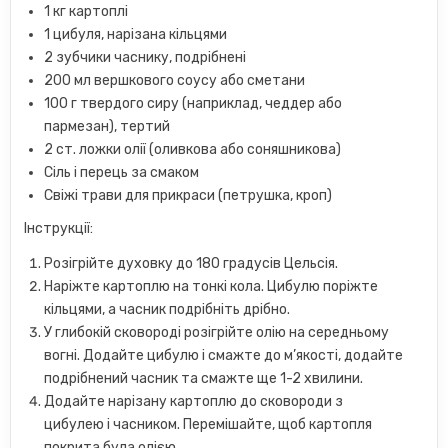
1 кг картоплі
1 цибуля, нарізана кільцями
2 зубчики часнику, подрібнені
200 мл вершкового соусу або сметани
100 г твердого сиру (наприклад, чеддер або
пармезан), тертий
2 ст. ложки олії (оливкова або соняшникова)
Сіль і перець за смаком
Свіжі трави для прикраси (петрушка, кроп)
Інструкції:
Розігрійте духовку до 180 градусів Цельсія.
Наріжте картоплю на тонкі кола. Цибулю поріжте
кільцями, а часник подрібніть дрібно.
У глибокій сковороді розігрійте олію на середньому
вогні. Додайте цибулю і смажте до м’якості, додайте
подрібнений часник та смажте ще 1-2 хвилини.
Додайте нарізану картоплю до сковороди з
цибулею і часником. Перемішайте, щоб картопля
покрита була олією.