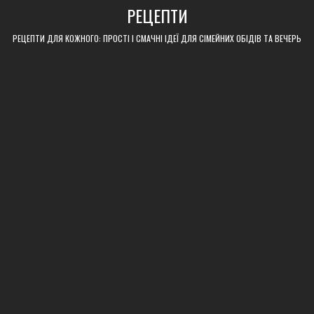
Skip
РЕЦЕПТИ
to
content
РЕЦЕПТИ ДЛЯ КОЖНОГО: ПРОСТІ І СМАЧНІ ІДЕЇ ДЛЯ СІМЕЙНИХ ОБІДІВ ТА ВЕЧЕРЬ