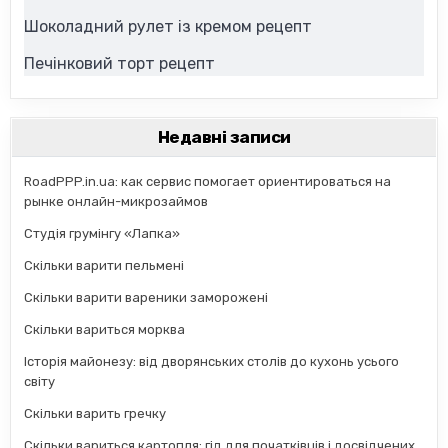
Шоколадний рулет із кремом рецепт
Печінковий торт рецепт
Недавні записи
RoadPPP.in.ua: как сервис помогает ориентироваться на
рынке онлайн-микрозаймов
Студія грумінгу «Лапка»
Скільки варити пельмені
Скільки варити вареники заморожені
Скільки вариться морква
Історія майонезу: від дворянських столів до кухонь усього
світу
Скільки варить гречку
Скільки вариться картопля: гід для початківців і досвідчених