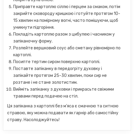
Приправте картоплю сіллю і перцем за смаком, потім
закрийте сковороду кришкою і готуйте протягом 10-
15 хвилин на помірному вогні, часто помішуючи, щоб
уникнути підгоріння.
Покладіть картоплю разом з цибулею і часником у
запіканочну форму.
Розлейте вершковий соус або сметану рівномірно по
картоплі.
Посипте тертим сиром поверхню картоплі.
Поставте запіканку в передогріту духовку і
запікайте протягом 25-30 хвилин, поки сир не
розтане і не стане золотистим.
Вийміть запіканку з духовки і прикрасьте свіжими
травами перед подачею на стіл.
Ця запіканка з картоплі без м’яса є смачною та ситною
стравою, яку можна подавати як гарнір або самостійну
страву. Насолоджуйтесь!