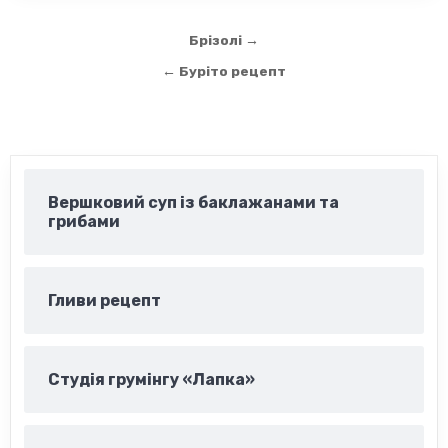
Навігація
Брізолі →
записів
← Буріто рецепт
Вершковий суп із баклажанами та
грибами
Гливи рецепт
Студія грумінгу «Лапка»