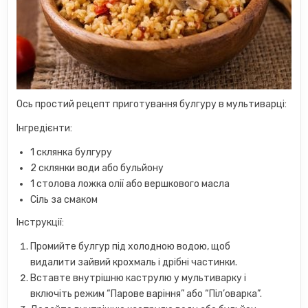
Ось простий рецепт приготування булгуру в мультиварці:
Інгредієнти:
1 склянка булгуру
2 склянки води або бульйону
1 столова ложка олії або вершкового масла
Сіль за смаком
Інструкції:
Промийте булгур під холодною водою, щоб
видалити зайвий крохмаль і дрібні частинки.
Вставте внутрішню каструлю у мультиварку і
включіть режим “Парове варіння” або “Піл’оварка”.