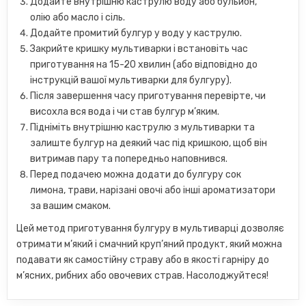
Додайте внутрішню каструлю воду або бульйон,
олію або масло і сіль.
Додайте промитий булгур у воду у каструлю.
Закрийте кришку мультиварки і встановіть час
приготування на 15-20 хвилин (або відповідно до
інструкцій вашої мультиварки для булгуру).
Після завершення часу приготування перевірте, чи
висохла вся вода і чи став булгур м’яким.
Підніміть внутрішню каструлю з мультиварки та
залиште булгур на деякий час під кришкою, щоб він
витримав пару та попередньо наповнився.
Перед подачею можна додати до булгуру сок
лимона, трави, нарізані овочі або інші ароматизатори
за вашим смаком.
Цей метод приготування булгуру в мультиварці дозволяє
отримати м’який і смачний круп’яний продукт, який можна
подавати як самостійну страву або в якості гарніру до
м’ясних, рибних або овочевих страв. Насолоджуйтеся!