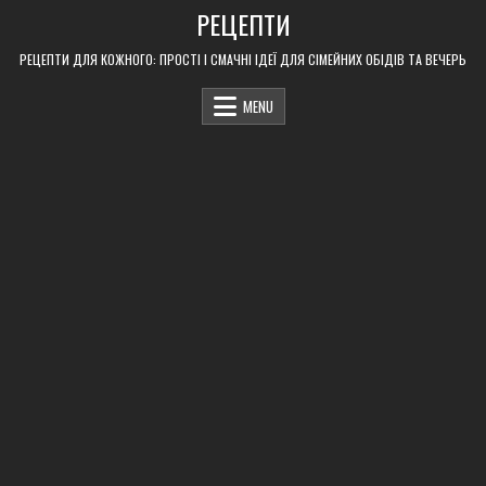
Skip
РЕЦЕПТИ
to
content
РЕЦЕПТИ ДЛЯ КОЖНОГО: ПРОСТІ І СМАЧНІ ІДЕЇ ДЛЯ СІМЕЙНИХ ОБІДІВ ТА ВЕЧЕРЬ
MENU