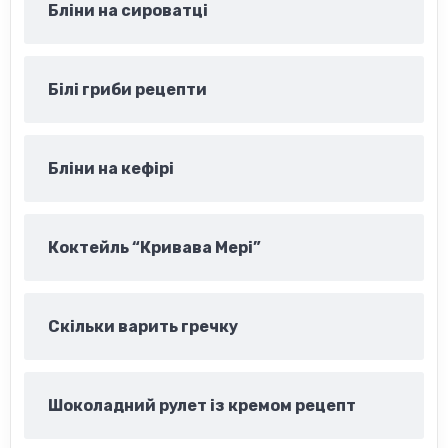
Бліни на сироватці
Білі гриби рецепти
Бліни на кефірі
Коктейль “Кривава Мері”
Скільки варить гречку
Шоколадний рулет із кремом рецепт