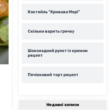
Коктейль “Кривава Мері”
Скільки варить гречку
Шоколадний рулет із кремом
рецепт
Печінковий торт рецепт
Недавні записи