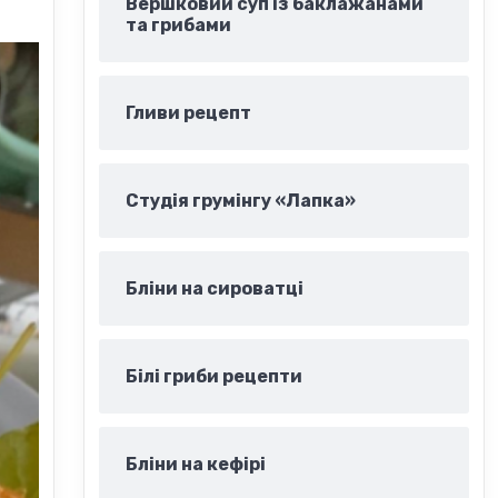
Вершковий суп із баклажанами
та грибами
Гливи рецепт
Студія грумінгу «Лапка»
Бліни на сироватці
Білі гриби рецепти
Бліни на кефірі