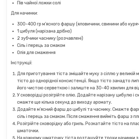
Пів чайної ложки солі
Для начинки:
300-400 гр м’ясного фаршу (яловичини, свинини або куря
1 цибуля (нарізана дрібно)
2 зубчики часнику (розчавлені)
Сіль і перець за смаком
Олія для смаження
Інструкції:
Для приготування тіста змішайте муку з сіллю у великій м
тісто до однорідної консистенції. Якщо тісто занадто ли
його чистою серветкою і залиште на 30-40 хвилин для ві
У сковорідці розігрійте олію. Додайте нарізану цибулю і
смажте ще кілька секунд до виходу аромату.
Додайте м’ясний фарш до цибулі та часнику. Смажте фарш
сіль і перець за смаком. Після смаження вийміть фарш з п
Розігрійте сковорідку або гриль. Розкатайте тісто на пла
шматочки.
На кожному шматочку тіста розташуйте трохи начинки з м’