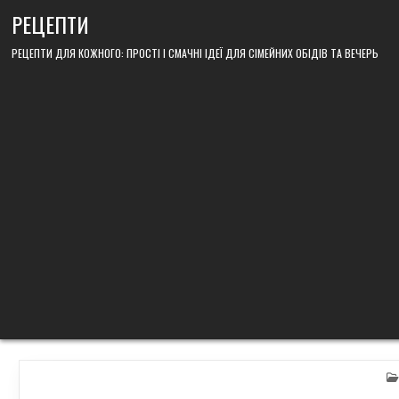
Skip
РЕЦЕПТИ
to
content
РЕЦЕПТИ ДЛЯ КОЖНОГО: ПРОСТІ І СМАЧНІ ІДЕЇ ДЛЯ СІМЕЙНИХ ОБІДІВ ТА ВЕЧЕРЬ