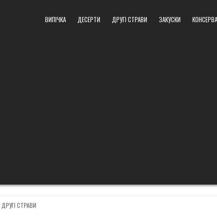
ВИПІЧКА
ДЕСЕРТИ
ДРУГІ СТРАВИ
ЗАКУСКИ
КОНСЕРВА
POSTED
ДРУГІ СТРАВИ
IN