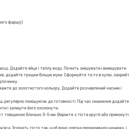
чого фаршу)
исці. Додайте яйце і теплу воду. Почніть змішувати і вимішувати
пке, додайте трошки більше муки. Сформуйте тісто в кулю, закрий
дпочинку.
 смажте до золотистого кольору. Додайте розчавлений часник і
, регулярно помішуючи, до готовності. Під час смаження додайт
лити і залиште його охолонути.
ст товщиною близько 3-5 мм. Виріжте з тіста круглі або прямокутн
яса. Згорніть тісто так, щоб воно злегка перекривало начинку, і