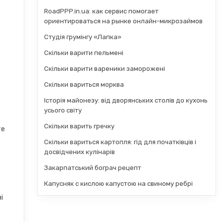
RoadPPP.in.ua: как сервис помогает
ориентироваться на рынке онлайн-микрозаймов
Студія грумінгу «Лапка»
Скільки варити пельмені
Скільки варити вареники заморожені
Скільки вариться морква
Історія майонезу: від дворянських столів до кухонь
усього світу
Скільки варить гречку
те
Скільки вариться картопля: гід для початківців і
досвідчених кулінарів
Закарпатський бограч рецепт
е
Капусняк с кислою капустою на свиному ребрі
і