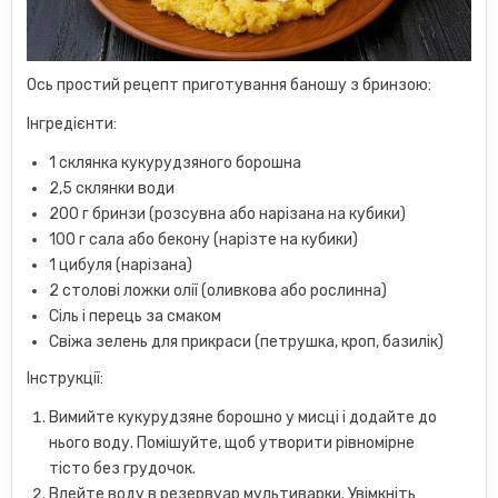
Ось простий рецепт приготування баношу з бринзою:
Інгредієнти:
1 склянка кукурудзяного борошна
2,5 склянки води
200 г бринзи (розсувна або нарізана на кубики)
100 г сала або бекону (нарізте на кубики)
1 цибуля (нарізана)
2 столові ложки олії (оливкова або рослинна)
Сіль і перець за смаком
Свіжа зелень для прикраси (петрушка, кроп, базилік)
Інструкції:
Вимийте кукурудзяне борошно у мисці і додайте до
нього воду. Помішуйте, щоб утворити рівномірне
тісто без грудочок.
Влейте воду в резервуар мультиварки. Увімкніть