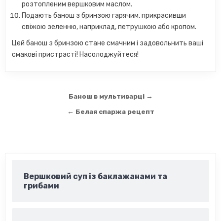
розтопленим вершковим маслом.
Подають банош з бринзою гарячим, прикрасивши
свіжою зеленню, наприклад, петрушкою або кропом.
Цей банош з бринзою стане смачним і задовольнить ваші
смакові пристрасті! Насолоджуйтеся!
Навігація
Банош в мультиварці →
записів
← Белая спаржа рецепт
Вершковий суп із баклажанами та
грибами