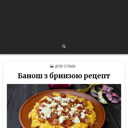
POSTED
ДРУГІ СТРАВИ
IN
Банош з бринзою рецепт