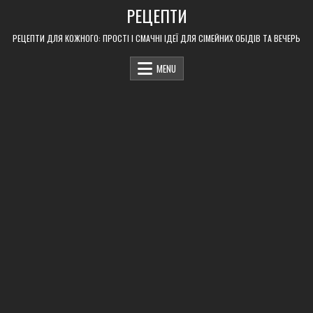
Skip
РЕЦЕПТИ
to
content
РЕЦЕПТИ ДЛЯ КОЖНОГО: ПРОСТІ І СМАЧНІ ІДЕЇ ДЛЯ СІМЕЙНИХ ОБІДІВ ТА ВЕЧЕРЬ
MENU