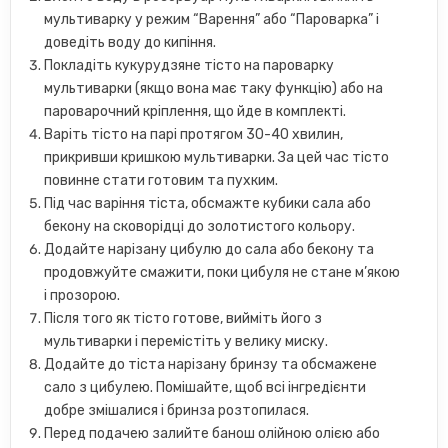
мультиварку у режим “Варення” або “Пароварка” і
доведіть воду до кипіння.
Покладіть кукурудзяне тісто на пароварку
мультиварки (якщо вона має таку функцію) або на
пароварочний кріплення, що йде в комплекті.
Варіть тісто на парі протягом 30-40 хвилин,
прикривши кришкою мультиварки. За цей час тісто
повинне стати готовим та пухким.
Під час варіння тіста, обсмажте кубики сала або
бекону на сковорідці до золотистого кольору.
Додайте нарізану цибулю до сала або бекону та
продовжуйте смажити, поки цибуля не стане м’якою
і прозорою.
Після того як тісто готове, вийміть його з
мультиварки і перемістіть у велику миску.
Додайте до тіста нарізану бринзу та обсмажене
сало з цибулею. Помішайте, щоб всі інгредієнти
добре змішалися і бринза розтопилася.
Перед подачею залийте банош олійною олією або