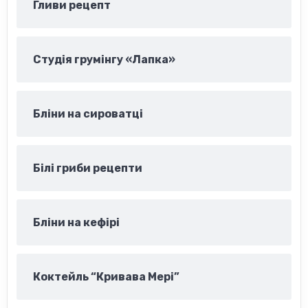
Гливи рецепт
Студія грумінгу «Лапка»
Бліни на сироватці
Білі гриби рецепти
Бліни на кефірі
Коктейль “Кривава Мері”