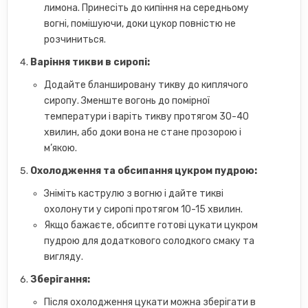
лимона. Принесіть до кипіння на середньому
вогні, помішуючи, доки цукор повністю не
розчиниться.
Варіння тикви в сиропі:
Додайте бланшировану тикву до киплячого
сиропу. Зменште вогонь до помірної
температури і варіть тикву протягом 30-40
хвилин, або доки вона не стане прозорою і
м’якою.
Охолодження та обсипання цукром пудрою:
Зніміть каструлю з вогню і дайте тикві
охолонути у сиропі протягом 10-15 хвилин.
Якщо бажаєте, обсипте готові цукати цукром
пудрою для додаткового солодкого смаку та
вигляду.
Зберігання:
Після охолодження цукати можна зберігати в