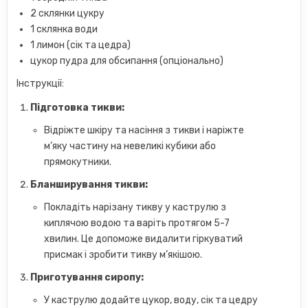
2 склянки цукру
1 склянка води
1 лимон (сік та цедра)
цукор пудра для обсипання (опціонально)
Інструкції:
Підготовка тикви:
Відріжте шкіру та насіння з тикви і наріжте
м’яку частину на невеликі кубики або
прямокутники.
Бланширування тикви:
Покладіть нарізану тикву у каструлю з
киплячою водою та варіть протягом 5-7
хвилин. Це допоможе видалити гіркуватий
присмак і зробити тикву м’якішою.
Приготування сиропу:
У каструлю додайте цукор, воду, сік та цедру