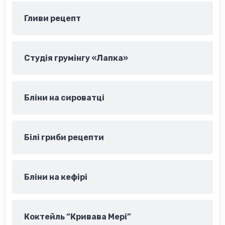
Гливи рецепт
Студія грумінгу «Лапка»
Бліни на сироватці
Білі гриби рецепти
Бліни на кефірі
Коктейль “Кривава Мері”