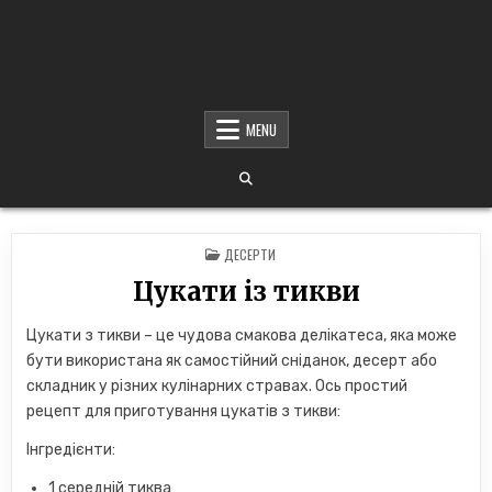
MENU
POSTED
ДЕСЕРТИ
IN
Цукати із тикви
Цукати з тикви – це чудова смакова делікатеса, яка може
бути використана як самостійний сніданок, десерт або
складник у різних кулінарних стравах. Ось простий
рецепт для приготування цукатів з тикви:
Інгредієнти:
1 середній тиква