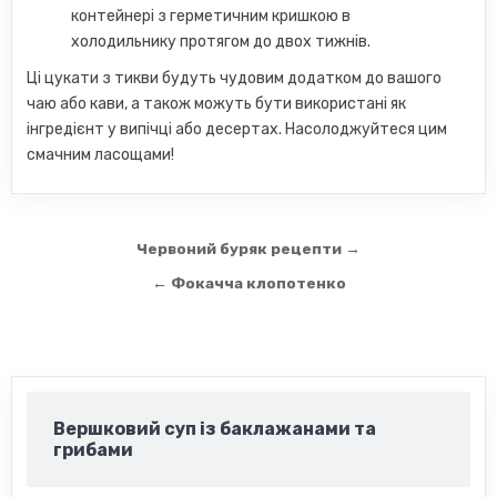
контейнері з герметичним кришкою в
холодильнику протягом до двох тижнів.
Ці цукати з тикви будуть чудовим додатком до вашого
чаю або кави, а також можуть бути використані як
інгредієнт у випічці або десертах. Насолоджуйтеся цим
смачним ласощами!
Навігація
Червоний буряк рецепти →
записів
← Фокачча клопотенко
Вершковий суп із баклажанами та
грибами