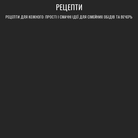
Skip
РЕЦЕПТИ
to
content
РЕЦЕПТИ ДЛЯ КОЖНОГО: ПРОСТІ І СМАЧНІ ІДЕЇ ДЛЯ СІМЕЙНИХ ОБІДІВ ТА ВЕЧЕРЬ