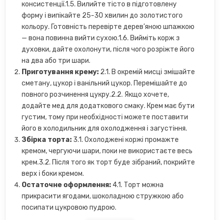
консистенції.1.5. Вилийте тісто в підготовлену
форму і випікайте 25-30 хвилин до золотистого
кольору. Готовність перевірте дерев’яною шпажкою
— вона повинна вийти сухою.1.6. Вийміть корж з
духовки, дайте охолонути, після чого розріжте його
на два або три шари.
Приготування крему:
2.1. В окремій мисці змішайте
сметану, цукор і ванільний цукор. Перемішайте до
повного розчинення цукру.2.2. Якщо хочете,
додайте мед для додаткового смаку. Крем має бути
густим, тому при необхідності можете поставити
його в холодильник для охолодження і загустіння.
Збірка торта:
3.1. Охолоджені коржі промажте
кремом, чергуючи шари, поки не використаєте весь
крем.3.2. Після того як торт буде зібраний, покрийте
верх і боки кремом.
Остаточне оформлення:
4.1. Торт можна
прикрасити ягодами, шоколадною стружкою або
посипати цукровою пудрою.