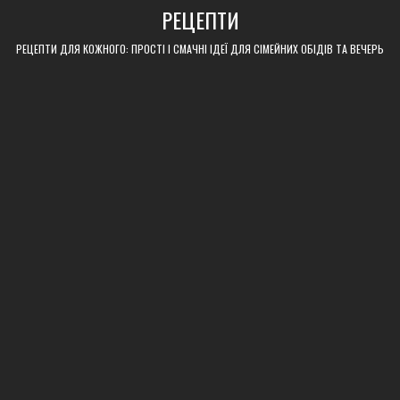
Skip
РЕЦЕПТИ
to
content
РЕЦЕПТИ ДЛЯ КОЖНОГО: ПРОСТІ І СМАЧНІ ІДЕЇ ДЛЯ СІМЕЙНИХ ОБІДІВ ТА ВЕЧЕРЬ