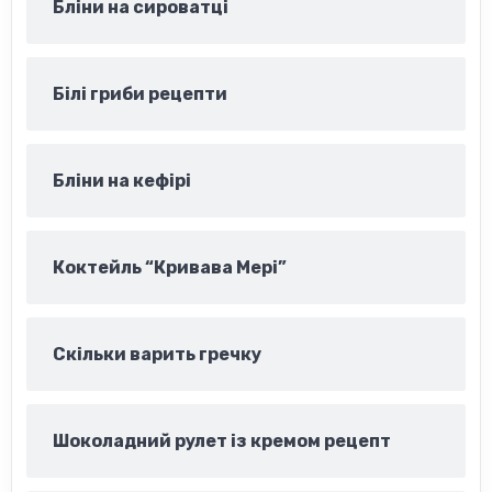
Бліни на сироватці
Білі гриби рецепти
Бліни на кефірі
Коктейль “Кривава Мері”
Скільки варить гречку
Шоколадний рулет із кремом рецепт