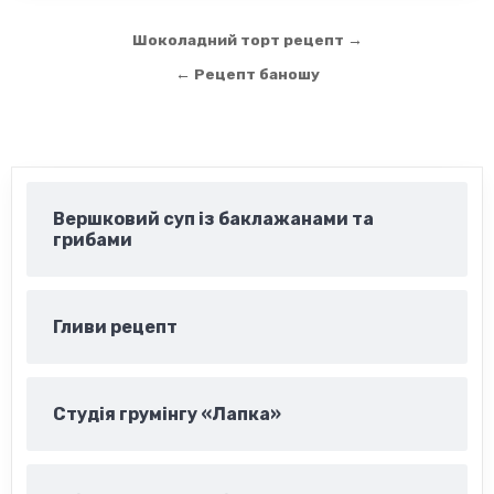
Навігація
Шоколадний торт рецепт →
записів
← Рецепт баношу
Вершковий суп із баклажанами та
грибами
Гливи рецепт
Студія грумінгу «Лапка»