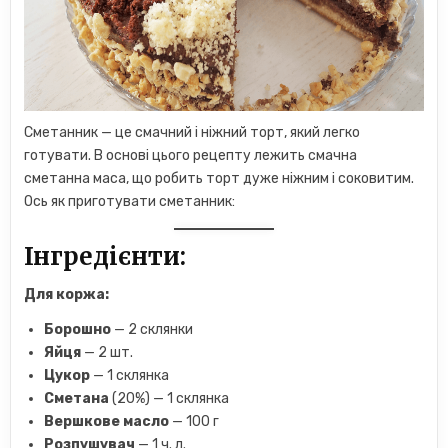
Сметанник — це смачний і ніжний торт, який легко
готувати. В основі цього рецепту лежить смачна
сметанна маса, що робить торт дуже ніжним і соковитим.
Ось як приготувати сметанник:
Інгредієнти:
Для коржа:
Борошно
— 2 склянки
Яйця
— 2 шт.
Цукор
— 1 склянка
Сметана
(20%) — 1 склянка
Вершкове масло
— 100 г
Розпушувач
— 1 ч. л.