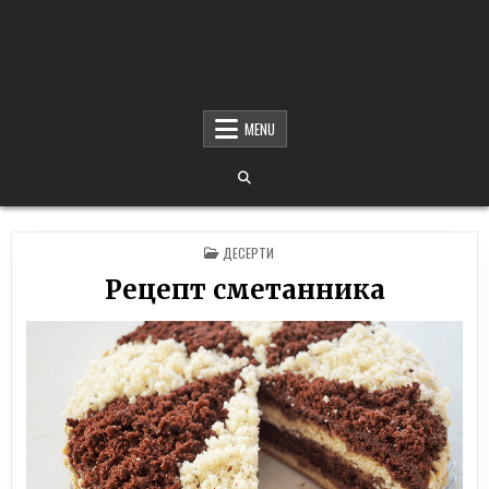
MENU
POSTED
ДЕСЕРТИ
IN
Рецепт сметанника