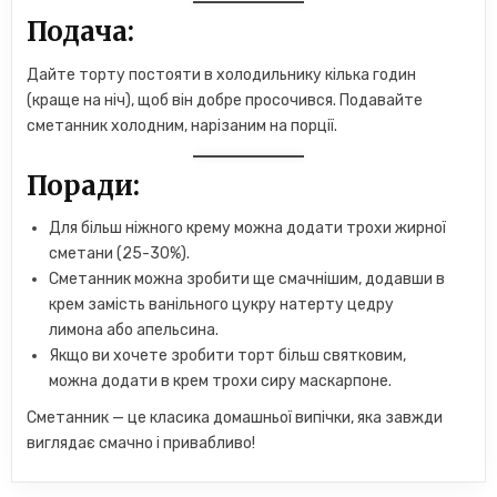
Подача:
Дайте торту постояти в холодильнику кілька годин
(краще на ніч), щоб він добре просочився. Подавайте
сметанник холодним, нарізаним на порції.
Поради:
Для більш ніжного крему можна додати трохи жирної
сметани (25-30%).
Сметанник можна зробити ще смачнішим, додавши в
крем замість ванільного цукру натерту цедру
лимона або апельсина.
Якщо ви хочете зробити торт більш святковим,
можна додати в крем трохи сиру маскарпоне.
Сметанник — це класика домашньої випічки, яка завжди
виглядає смачно і привабливо!