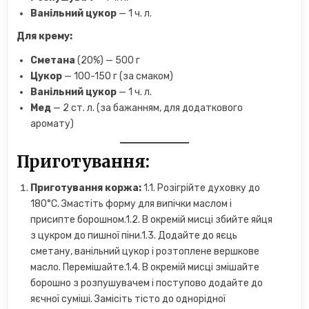
Ванільний цукор
— 1 ч. л.
Для крему:
Сметана
(20%) — 500 г
Цукор
— 100-150 г (за смаком)
Ванільний цукор
— 1 ч. л.
Мед
— 2 ст. л. (за бажанням, для додаткового
аромату)
Приготування:
Приготування коржа:
1.1. Розігрійте духовку до
180°C. Змастіть форму для випічки маслом і
присипте борошном.1.2. В окремій мисці збийте яйця
з цукром до пишної піни.1.3. Додайте до яєць
сметану, ванільний цукор і розтоплене вершкове
масло. Перемішайте.1.4. В окремій мисці змішайте
борошно з розпушувачем і поступово додайте до
яєчної суміші. Замісіть тісто до однорідної