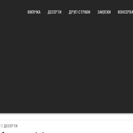
ВИПІЧКА
ДЕСЕРТИ
ДРУГІ СТРАВИ
ЗАКУСКИ
КОНСЕРВА
POSTED
ДЕСЕРТИ
IN