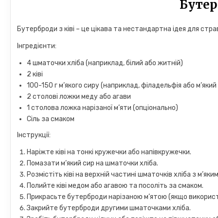
Бутер
Бутерброди з ківі – це цікава та нестандартна ідея для стра
Інгредієнти:
4 шматочки хліба (наприклад, білий або житній)
2 ківі
100-150 г м’якого сиру (наприклад, філадельфія або м’який
2 столові ложки меду або агави
1 столова ложка нарізаної м’яти (опціонально)
Сіль за смаком
Інструкції:
Наріжте ківі на тонкі кружечки або напівкружечки.
Помазати м’який сир на шматочки хліба.
Розмістіть ківі на верхній частині шматочків хліба з м’яки
Полийте ківі медом або агавою та посоліть за смаком.
Прикрасьте бутерброди нарізаною м’ятою (якщо викорис
Закрийте бутерброди другими шматочками хліба.