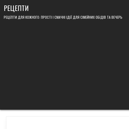
Skip
РЕЦЕПТИ
to
content
РЕЦЕПТИ ДЛЯ КОЖНОГО: ПРОСТІ І СМАЧНІ ІДЕЇ ДЛЯ СІМЕЙНИХ ОБІДІВ ТА ВЕЧЕРЬ