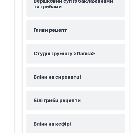
Вершковий суп із баклажанами
та грибами
Гливи рецепт
Студія грумінгу «Лапка»
Бліни на сироватці
Білі гриби рецепти
Бліни на кефірі