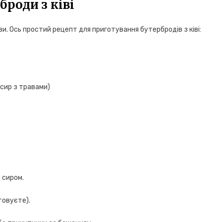
броди з ківі
ви. Ось простий рецепт для приготування бутербродів з ківі:
 сир з травами)
м сиром.
товуєте).