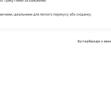
бо трикутники за бажанням.
аючими, ідеальними для легкого перекусу або сніданку.
Бутерброди з аво