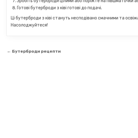
Зробіть бутерброди цілими або поріжте на півшматочки а
Готові бутерброди з ківі готові до подачі.
Ці бутерброди з ківі стануть несподівано смачними та освіж
Насолоджуйтеся!
Навігація
← Бутерброди рецепти
записів