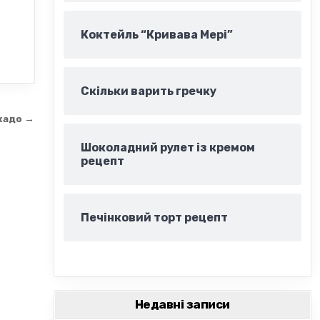
Коктейль “Кривава Мері”
Скільки варить гречку
кадо →
Шоколадний рулет із кремом
рецепт
Печінковий торт рецепт
Недавні записи