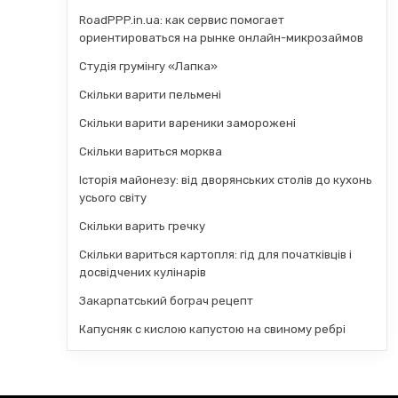
RoadPPP.in.ua: как сервис помогает
ориентироваться на рынке онлайн-микрозаймов
Студія грумінгу «Лапка»
Скільки варити пельмені
Скільки варити вареники заморожені
Скільки вариться морква
Історія майонезу: від дворянських столів до кухонь
усього світу
Скільки варить гречку
Скільки вариться картопля: гід для початківців і
досвідчених кулінарів
Закарпатський бограч рецепт
Капусняк с кислою капустою на свиному ребрі