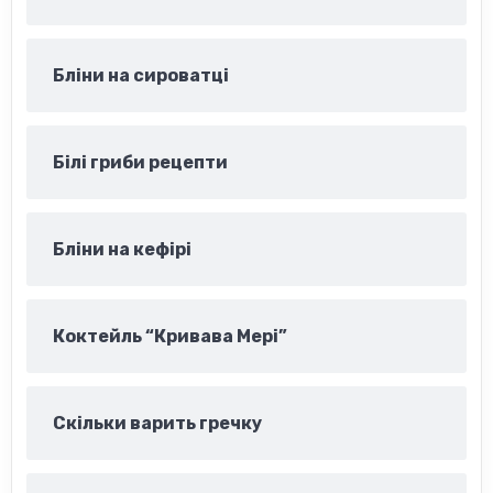
Бліни на сироватці
Білі гриби рецепти
Бліни на кефірі
Коктейль “Кривава Мері”
Скільки варить гречку