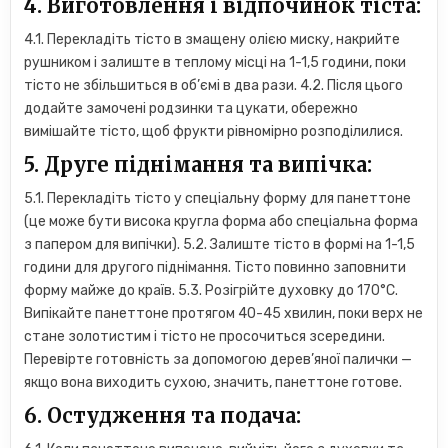
4. Виготовлення і відпочинок тіста:
4.1. Перекладіть тісто в змащену олією миску, накрийте
рушником і залиште в теплому місці на 1-1,5 години, поки
тісто не збільшиться в об’ємі в два рази. 4.2. Після цього
додайте замочені родзинки та цукати, обережно
вимішайте тісто, щоб фрукти рівномірно розподілилися.
5. Друге піднімання та випічка:
5.1. Перекладіть тісто у спеціальну форму для панеттоне
(це може бути висока кругла форма або спеціальна форма
з папером для випічки). 5.2. Залиште тісто в формі на 1-1,5
години для другого піднімання. Тісто повинно заповнити
форму майже до країв. 5.3. Розігрійте духовку до 170°C.
Випікайте панеттоне протягом 40-45 хвилин, поки верх не
стане золотистим і тісто не просочиться зсередини.
Перевірте готовність за допомогою дерев’яної палички —
якщо вона виходить сухою, значить, панеттоне готове.
6. Остудження та подача: