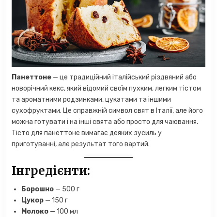
Панеттоне
— це традиційний італійський різдвяний або
новорічний кекс, який відомий своїм пухким, легким тістом
та ароматними родзинками, цукатами та іншими
сухофруктами. Це справжній символ свят в Італії, але його
можна готувати і на інші свята або просто для чаювання.
Тісто для панеттоне вимагає деяких зусиль у
приготуванні, але результат того вартий.
Інгредієнти:
Борошно
— 500 г
Цукор
— 150 г
Молоко
— 100 мл