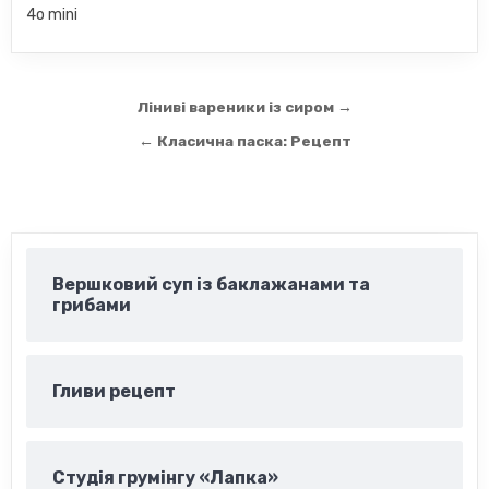
4o mini
Навігація
Ліниві вареники із сиром →
записів
← Класична паска: Рецепт
Вершковий суп із баклажанами та
грибами
Гливи рецепт
Студія грумінгу «Лапка»