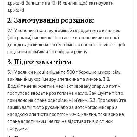
дріжджі. Залиште на 10-15 хвилин, щоб активувати
дріжджі.
2. Замочування родзинок:
2.1. У невеликій каструлі змішайте родзинки з коньяком
(або ромом) і молоком. Поставте на невеликий вогонь і
доведіть до кипіння. Потім зніміть з вогню і залиште, щоб
родзинки розм’якли та ввібрали рідину.
3. Підготовка тіста:
3.1. У великій мисці змішайте 500 г борошна, цукор, сіль,
ванільний цукор і цедру апельсина та лимона. 3.2.
Додайте яєчні жовтки, мед і активовану опару, а потім
поступово вводьте розтоплене масло. Замішуйте тісто,
поки воно не стане однорідним і м’яким. 3.3. Продовжуйте
замішувати тісто руками або за допомогою міксера з
насадкою для тіста протягом 10-15 хвилин, поки воно не
стане еластичним і не почне відставати від стінок
посудини.