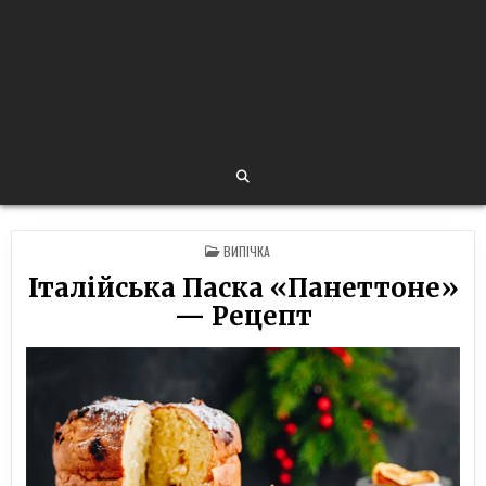
POSTED
ВИПІЧКА
IN
Італійська Паска «Панеттоне»
— Рецепт