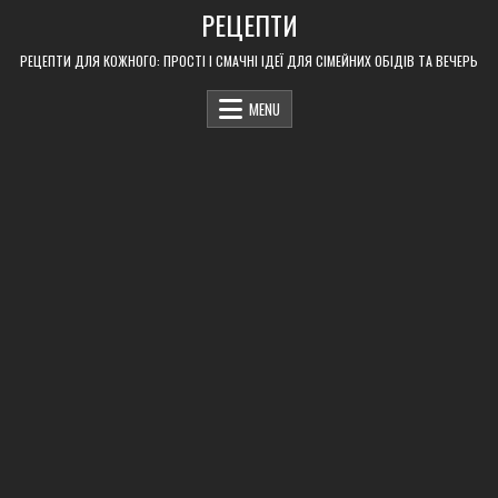
Skip
РЕЦЕПТИ
to
content
РЕЦЕПТИ ДЛЯ КОЖНОГО: ПРОСТІ І СМАЧНІ ІДЕЇ ДЛЯ СІМЕЙНИХ ОБІДІВ ТА ВЕЧЕРЬ
MENU