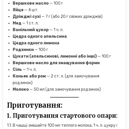
Вершкове масло
— 100 г
Яйця
— 4 шт.
Дріжджі сухі
— 7 г (або 20 г свіжих дріжджів)
Мед
— 1 ст. л.
Ванільний цукор
— 1 ч. л.
Цедра одного апельсина
Цедра одного лимона
Родзинки
— 100 г
Цукати (апельсинові, лимонні або інші)
— 100 г
Вершкове масло для змащування форми
Сіль
— 1 ч. л.
Коньяк або ром
— 2 ст. л. (для замочування
родзинок)
Молоко
— 50 мл (для замочування родзинок)
Приготування:
1. Приготування стартового опари:
1.1. В чашці змішайте 100 мл теплого молока, 1 ч. л. цукру і