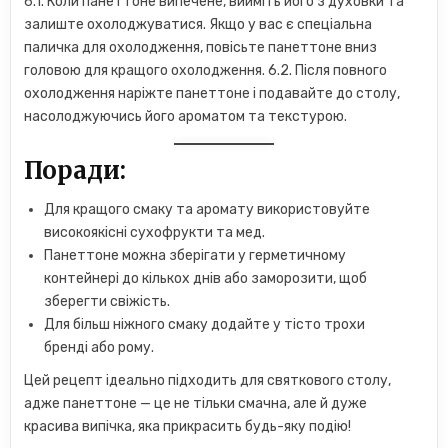
6.1. Коли панеттоне випечене, вийміть його з духовки та
залиште охолоджуватися. Якщо у вас є спеціальна
паличка для охолодження, повісьте панеттоне вниз
головою для кращого охолодження. 6.2. Після повного
охолодження наріжте панеттоне і подавайте до столу,
насолоджуючись його ароматом та текстурою.
Поради:
Для кращого смаку та аромату використовуйте
високоякісні сухофрукти та мед.
Панеттоне можна зберігати у герметичному
контейнері до кількох днів або заморозити, щоб
зберегти свіжість.
Для більш ніжного смаку додайте у тісто трохи
бренді або рому.
Цей рецепт ідеально підходить для святкового столу,
адже панеттоне — це не тільки смачна, але й дуже
красива випічка, яка прикрасить будь-яку подію!