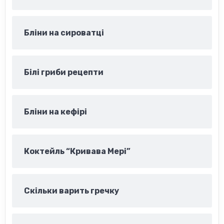
Бліни на сироватці
Білі гриби рецепти
Бліни на кефірі
Коктейль “Кривава Мері”
Скільки варить гречку