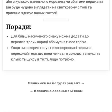
або з кулькою ванільного морозива чи збитими вершками.
Він буде чудово виглядати на святковому столі та
приємно здивує ваших гостей.
Поради:
Для більш насиченого смаку можна додати до
персиків трохи кориці або мускатного горіха.
Якщо ви використовуєте консервовані персики,
переконайтеся, що вони не надто солодкі, і зменшіть
кількість цукру в тісті, якщо потрібно.
Навігація
Млинчики на йогурті рецепт →
записів
← Класична лазанья з м’ясом