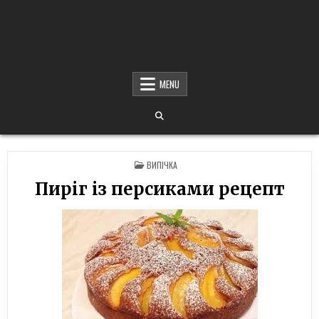
MENU
POSTED
ВИПІЧКА
IN
Пиріг із персиками рецепт