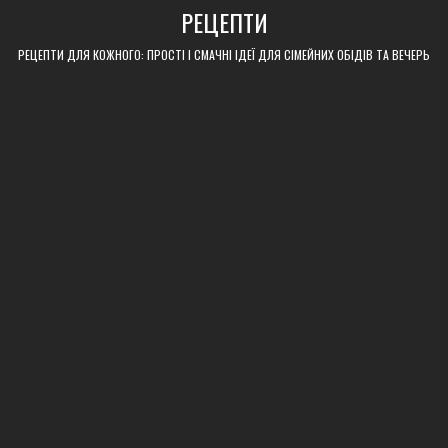
Skip
РЕЦЕПТИ
to
content
РЕЦЕПТИ ДЛЯ КОЖНОГО: ПРОСТІ І СМАЧНІ ІДЕЇ ДЛЯ СІМЕЙНИХ ОБІДІВ ТА ВЕЧЕРЬ