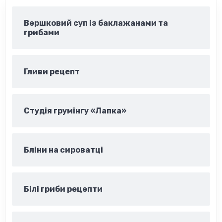
Вершковий суп із баклажанами та
грибами
Гливи рецепт
Студія грумінгу «Лапка»
Бліни на сироватці
Білі гриби рецепти