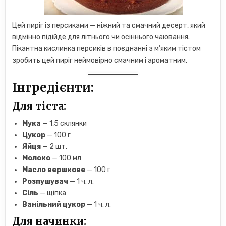
Цей пиріг із персиками — ніжний та смачний десерт, який
відмінно підійде для літнього чи осіннього чаювання.
Пікантна кислинка персиків в поєднанні з м’яким тістом
зробить цей пиріг неймовірно смачним і ароматним.
Інгредієнти:
Для тіста:
Мука
— 1,5 склянки
Цукор
— 100 г
Яйця
— 2 шт.
Молоко
— 100 мл
Масло вершкове
— 100 г
Розпушувач
— 1 ч. л.
Сіль
— щіпка
Ванільний цукор
— 1 ч. л.
Для начинки: