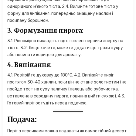
однорідного м’якого тіста. 2.4. Вилийте готове тісто у
форму для випікання, попередньо змащену маслом і
посипану борошном.
3. Формування пирога:
3.1. Рівномірно викладіть підготовлені персики зверху на
тісто. 3.2. Якщо хочете, можете додати ще трохи цукру
або посипати корицею для аромату.
4. Випікання:
4.1. Розігрійте духовку до 180°C. 4.2. Випікайте пиріг
протягом 30-40 хвилин, поки він не стане золотистим і не
пройде тест на суху паличку (палець або зубочистка,
вставлена в середину пирога, повинна вийти сухою). 4.3.
Готовий пиріг остудіть перед подачею.
Подача:
Пиріг з персиками можна подавати як самостійний десерт