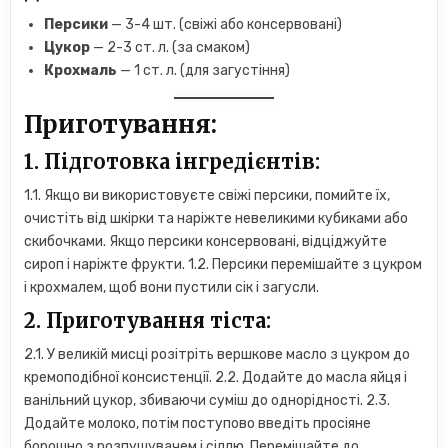
Персики
— 3-4 шт. (свіжі або консервовані)
Цукор
— 2-3 ст. л. (за смаком)
Крохмаль
— 1 ст. л. (для загустіння)
Приготування:
1. Підготовка інгредієнтів:
1.1. Якщо ви використовуєте свіжі персики, помийте їх,
очистіть від шкірки та наріжте невеликими кубиками або
скибочками. Якщо персики консервовані, відціджуйте
сироп і наріжте фрукти. 1.2. Персики перемішайте з цукром
і крохмалем, щоб вони пустили сік і загусли.
2. Приготування тіста:
2.1. У великій мисці розітріть вершкове масло з цукром до
кремоподібної консистенції. 2.2. Додайте до масла яйця і
ванільний цукор, збиваючи суміш до однорідності. 2.3.
Додайте молоко, потім поступово введіть просіяне
борошно з розпушувачем і сіллю. Перемішайте до