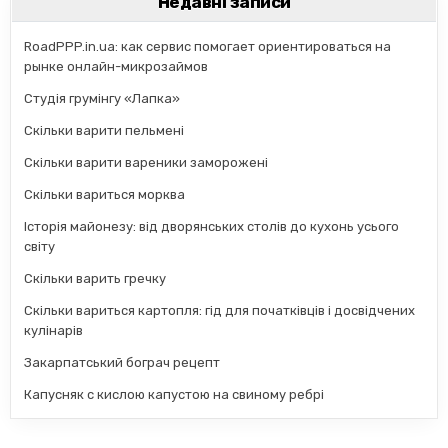
Недавні записи
RoadPPP.in.ua: как сервис помогает ориентироваться на
рынке онлайн-микрозаймов
Студія грумінгу «Лапка»
Скільки варити пельмені
Скільки варити вареники заморожені
Скільки вариться морква
Історія майонезу: від дворянських столів до кухонь усього
світу
Скільки варить гречку
Скільки вариться картопля: гід для початківців і досвідчених
кулінарів
Закарпатський бограч рецепт
Капусняк с кислою капустою на свиному ребрі