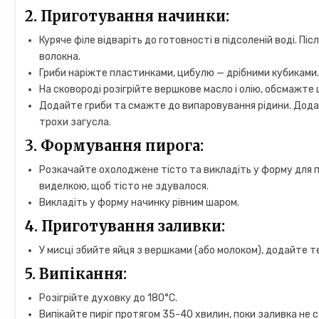
2.
Приготування начинки:
Куряче філе відваріть до готовності в підсоленій воді. П
волокна.
Гриби наріжте пластинками, цибулю — дрібними кубиками
На сковороді розігрійте вершкове масло і олію, обсмажте
Додайте гриби та смажте до випаровування рідини. Додайт
трохи загусла.
3.
Формування пирога:
Розкачайте охолоджене тісто та викладіть у форму для п
виделкою, щоб тісто не здувалося.
Викладіть у форму начинку рівним шаром.
4.
Приготування заливки:
У мисці збийте яйця з вершками (або молоком), додайте 
5.
Випікання:
Розігрійте духовку до 180°C.
Випікайте пиріг протягом 35-40 хвилин, поки заливка не 