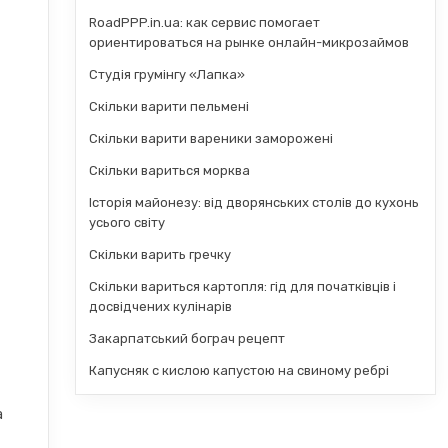
RoadPPP.in.ua: как сервис помогает
ориентироваться на рынке онлайн-микрозаймов
Студія грумінгу «Лапка»
Скільки варити пельмені
Скільки варити вареники заморожені
Скільки вариться морква
Історія майонезу: від дворянських столів до кухонь
усього світу
Скільки варить гречку
Скільки вариться картопля: гід для початківців і
досвідчених кулінарів
Закарпатський бограч рецепт
Капусняк с кислою капустою на свиному ребрі
а