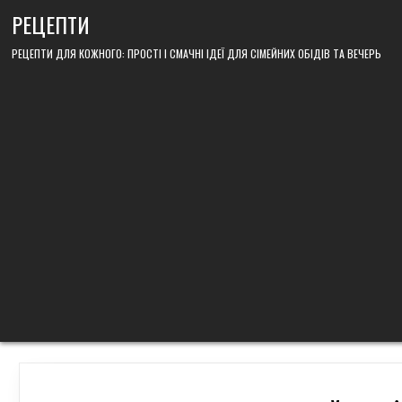
Skip
РЕЦЕПТИ
to
content
РЕЦЕПТИ ДЛЯ КОЖНОГО: ПРОСТІ І СМАЧНІ ІДЕЇ ДЛЯ СІМЕЙНИХ ОБІДІВ ТА ВЕЧЕРЬ