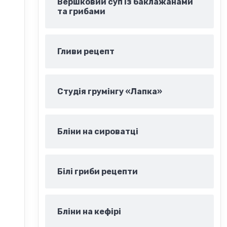
Вершковий суп із баклажанами
та грибами
Гливи рецепт
Студія грумінгу «Лапка»
Бліни на сироватці
Білі гриби рецепти
Бліни на кефірі