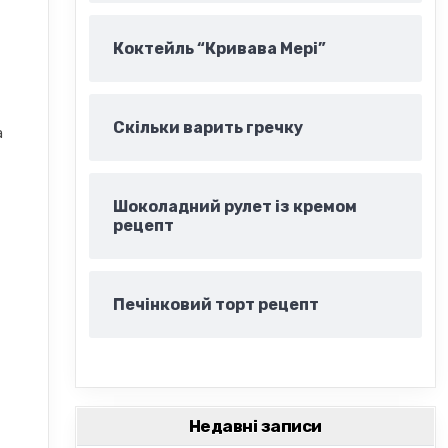
Коктейль “Кривава Мері”
Скільки варить гречку
а
Шоколадний рулет із кремом
рецепт
Печінковий торт рецепт
Недавні записи