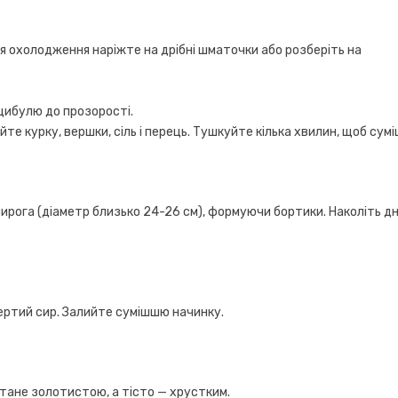
ісля охолодження наріжте на дрібні шматочки або розберіть на
.
 цибулю до прозорості.
е курку, вершки, сіль і перець. Тушкуйте кілька хвилин, щоб сум
ирога (діаметр близько 24-26 см), формуючи бортики. Наколіть д
тертий сир. Залийте сумішшю начинку.
стане золотистою, а тісто — хрустким.