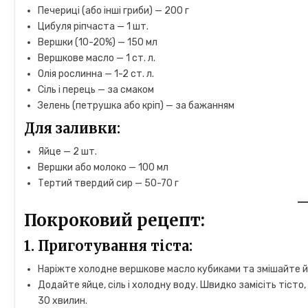
Печериці (або інші гриби) — 200 г
Цибуля ріпчаста — 1 шт.
Вершки (10-20%) — 150 мл
Вершкове масло — 1 ст. л.
Олія рослинна — 1-2 ст. л.
Сіль і перець — за смаком
Зелень (петрушка або кріп) — за бажанням
Для заливки:
Яйце — 2 шт.
Вершки або молоко — 100 мл
Тертий твердий сир — 50-70 г
Покроковий рецепт:
1.
Приготування тіста:
Наріжте холодне вершкове масло кубиками та змішайте й
Додайте яйце, сіль і холодну воду. Швидко замісіть тісто
30 хвилин.