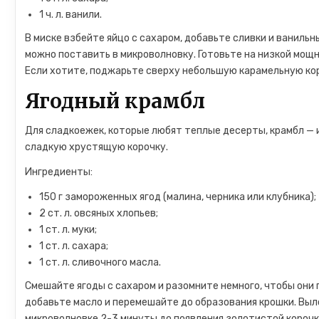
1 ч. л. ванили.
В миске взбейте яйцо с сахаром, добавьте сливки и ванильн
можно поставить в микроволновку. Готовьте на низкой мощн
Если хотите, поджарьте сверху небольшую карамельную кор
Ягодный крамбл
Для сладкоежек, которые любят теплые десерты, крамбл — и
сладкую хрустящую корочку.
Ингредиенты:
150 г замороженных ягод (малина, черника или клубника);
2 ст. л. овсяных хлопьев;
1 ст. л. муки;
1 ст. л. сахара;
1 ст. л. сливочного масла.
Смешайте ягоды с сахаром и разомните немного, чтобы они п
добавьте масло и перемешайте до образования крошки. Выло
микроволновке 2-3 минуты до появления золотистой корочк