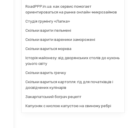
RoadPPP.in.ua: как сервис помогает
ориентироваться на рынке онлайн-микрозаймов
Студія грумінгу «Лапка»
Скільки варити пельмені
Скільки варити вареники заморожені
Скільки вариться морква
Історія майонезу: від дворянських столів до кухонь
усього світу
Скільки варить гречку
Скільки вариться картопля: гід для початківців і
досвідчених кулінарів
Закарпатський бограч рецепт
Капусняк с кислою капустою на свиному ребрі