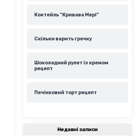
Коктейль “Кривава Мері”
Скільки варить гречку
Шоколадний рулет із кремом
рецепт
Печінковий торт рецепт
Недавні записи