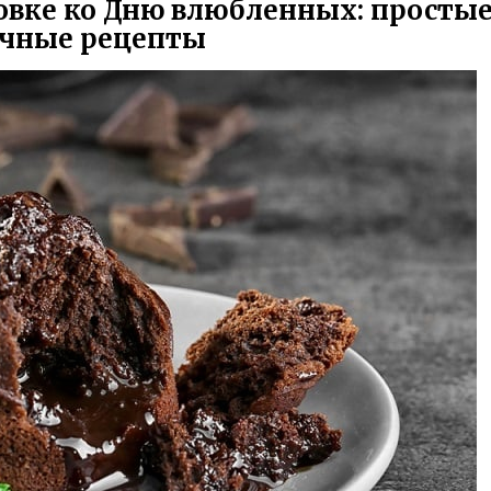
овке ко Дню влюбленных: простые
чные рецепты