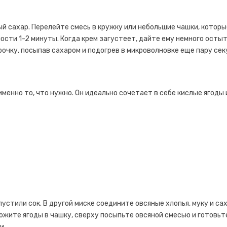
ый сахар. Перелейте смесь в кружку или небольшие чашки, которы
ости 1-2 минуты. Когда крем загустеет, дайте ему немного остыт
очку, посыпав сахаром и подогрев в микроволновке еще пару сек
менно то, что нужно. Он идеально сочетает в себе кислые ягоды 
устили сок. В другой миске соедините овсяные хлопья, муку и сах
жите ягоды в чашку, сверху посыпьте овсяной смесью и готовьт
и.