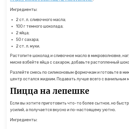
Ингредиенты:
2 ст. л. сливочного масла;
100 г темного шоколада;
2 яйца;
50 г сахара;
2 ст. л. муки.
Растопите шоколад и сливочное масло в микроволновке, наг
миске взбейте яйца с сахаром, добавьте растопленный шок
Разлейте смесь по силиконовым формочкам и готовьте в ми
центр остался жидким. Подавать лучше всего с ванильным 
Пицца на лепешке
Если вы хотите приготовить что-то более сытное, но быстр
усилий, а получается вкусно и по-настоящему уютно.
Ингредиенты: