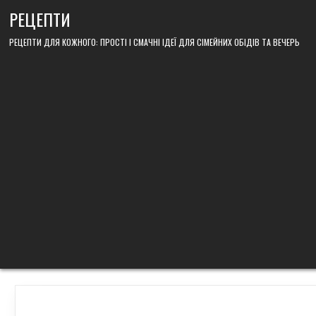
Skip
РЕЦЕПТИ
to
content
РЕЦЕПТИ ДЛЯ КОЖНОГО: ПРОСТІ І СМАЧНІ ІДЕЇ ДЛЯ СІМЕЙНИХ ОБІДІВ ТА ВЕЧЕРЬ