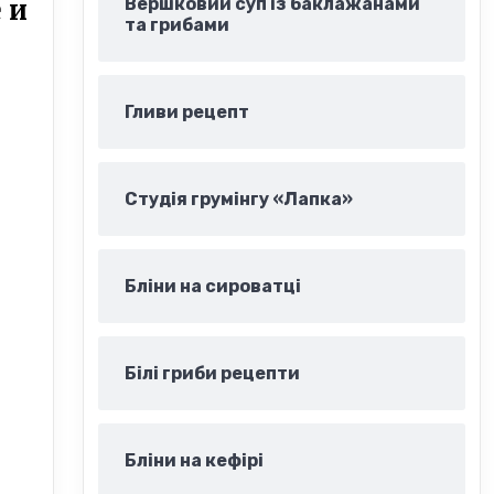
 и
Вершковий суп із баклажанами
та грибами
Гливи рецепт
Студія грумінгу «Лапка»
Бліни на сироватці
Білі гриби рецепти
Бліни на кефірі