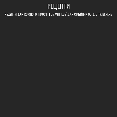
Skip
РЕЦЕПТИ
to
content
РЕЦЕПТИ ДЛЯ КОЖНОГО: ПРОСТІ І СМАЧНІ ІДЕЇ ДЛЯ СІМЕЙНИХ ОБІДІВ ТА ВЕЧЕРЬ