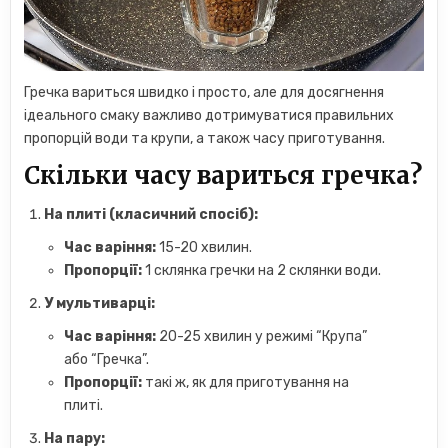
Гречка вариться швидко і просто, але для досягнення
ідеального смаку важливо дотримуватися правильних
пропорцій води та крупи, а також часу приготування.
Скільки часу вариться гречка?
На плиті (класичний спосіб):
Час варіння:
15-20 хвилин.
Пропорції:
1 склянка гречки на 2 склянки води.
У мультиварці:
Час варіння:
20-25 хвилин у режимі “Крупа”
або “Гречка”.
Пропорції:
такі ж, як для приготування на
плиті.
На пару: