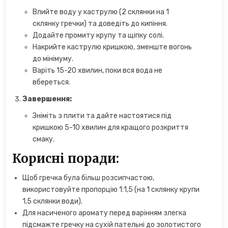
Влийте воду у каструлю (2 склянки на 1
склянку гречки) та доведіть до кипіння.
Додайте промиту крупу та щіпку солі.
Накрийте каструлю кришкою, зменште вогонь
до мінімуму.
Варіть 15-20 хвилин, поки вся вода не
вбереться.
Завершення:
Зніміть з плити та дайте настоятися під
кришкою 5-10 хвилин для кращого розкриття
смаку.
Корисні поради:
Щоб гречка була більш розсипчастою,
використовуйте пропорцію 1:1,5 (на 1 склянку крупи
1,5 склянки води).
Для насиченого аромату перед варінням злегка
підсмажте гречку на сухій пательні до золотистого