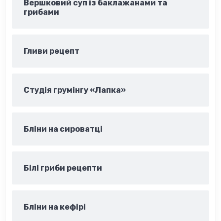
Вершковий суп із баклажанами та
грибами
Гливи рецепт
Студія грумінгу «Лапка»
Бліни на сироватці
Білі гриби рецепти
Бліни на кефірі