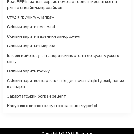
RoadPPP.in.ua: как сервис помогает ориентироваться на
рынке онлайн-микрозаймов
Студія грумінгу «Лапка»
Скільки варити пельмені
Скільки варити вареники заморожені
Скільки вариться морква
Історія майонезу: від дворянських столів до кухонь усього
світу
Скільки варить гречку
Скільки вариться картопля: гід для початківців і досвідчених
кулінарів
Закарпатський бограч рецепт
Капусняк с кислою капустою на свиному ребрі
Copyright © 2026 Рецепти